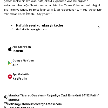
gösterilmekle birlikte, olası hata, eksiklik, gecikme veya bu bilgilerin
kullanımından doğabilecek zararlardan İstanbul Ticaret Odası sorumlu değildir.
BIST isim ve logosu ile Borsa İstanbul A.Ş. adına açıklanan tüm bilgi ve verilerin
telif hakları Borsa İstanbul A.Ş.’ye aittir.
Haftalık yeni kurulan şirketler
Haftalık listeye göz atın
App Store'dan
indirin
Google Play'den
alın
App Galeri ile
keşfedin
İstanbul Ticaret Gazetesi · Reşadiye Cad. Eminönü 34112 Fatih/
İstanbul
iletisim@istanbulticaretgazetesi.com