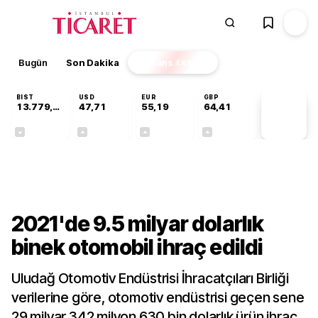
Bugün
Son Dakika
Finans
EKSTRA
BIST
USD
EUR
GBP
13.779,39
47,71
55,19
64,41
PİYASA
VERİLERİ
-0,14%
+0,18%
+0,32%
+0,38%
Gündem
2021'de 9.5 milyar dolarlık
binek otomobil ihraç edildi
Uludağ Otomotiv Endüstrisi İhracatçıları Birliği
verilerine göre, otomotiv endüstrisi geçen sene
29 milyar 342 milyon 630 bin dolarlık ürün ihraç