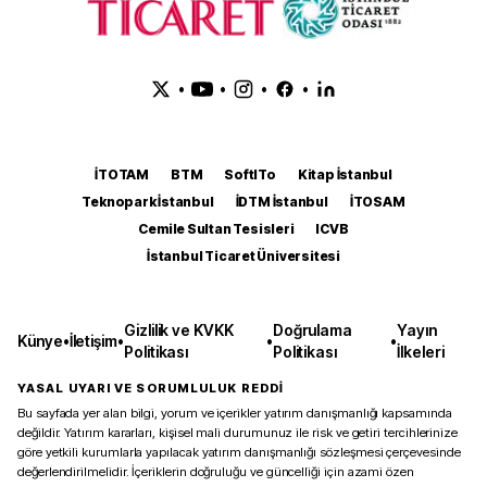
•
•
•
•
İTOTAM
BTM
SoftITo
Kitap İstanbul
Teknopark İstanbul
İDTM İstanbul
İTOSAM
Cemile Sultan Tesisleri
ICVB
İstanbul Ticaret Üniversitesi
Gizlilik ve KVKK
Doğrulama
Yayın
Künye
•
İletişim
•
•
•
Politikası
Politikası
İlkeleri
YASAL UYARI VE SORUMLULUK REDDİ
Bu sayfada yer alan bilgi, yorum ve içerikler yatırım danışmanlığı kapsamında
değildir. Yatırım kararları, kişisel mali durumunuz ile risk ve getiri tercihlerinize
göre yetkili kurumlarla yapılacak yatırım danışmanlığı sözleşmesi çerçevesinde
değerlendirilmelidir. İçeriklerin doğruluğu ve güncelliği için azami özen