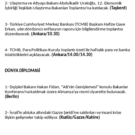
2- Ulaştırma ve Altyapı Bakanı Abdulkadir Uraloğlu, 12. Ekonomik
İşbirliği Teşkilatı Ulaştırma Bakanları Toplantısı'na katılacak.
(Taşkent)
3- Türkiye Cumhuriyet Merkez Bankası (TCMB) Başkanı Hafize Gaye
Erkan, yılın dördüncü enflasyon raporu için bilgilendirme toplantısı
düzenleyecek.
(Ankara/10.30)
4- TCMB, Para Politikası Kurulu toplantı özeti ile haftalık para ve banka
istatistiklerini açıklayacak.
(Ankara/14.00/14.30)
DÜNYA DİPLOMASİ
1- Dışişleri Bakanı Hakan Fidan, "AB'nin Genişlemesi" konulu Bakanlar
Konferansı'na katılmak üzere Almanya'ya resmi ziyarette bulunacak.
(Berlin)
2- İsrail'in abluka altındaki Gazze Şeridi'ne saldırıları ve insani krize
ilişkin gelişmeler takip ediliyor.
(Kudüs/Gazze/Kahire)