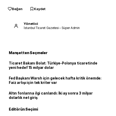
Beğen
Kaydet
Yönetici
İstanbul Ticaret Gazetesi – Süper Admin
Manşetten Seçmeler
Ticaret Bakanı Bolat: Türkiye-Polonya ticaretinde
yeni hedef 15 milyar dolar
Fed Başkanı Warsh için gelecek hafta kritik önemde:
Faiz artışı için tek kriter var
Altın fonlarına ilgi canlandı: İki ay sonra 3 milyar
dolarlık net giriş
Editörün Seçimi