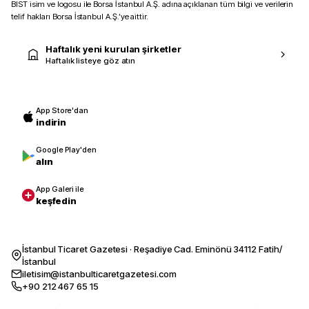
BIST isim ve logosu ile Borsa İstanbul A.Ş. adına açıklanan tüm bilgi ve verilerin
telif hakları Borsa İstanbul A.Ş.’ye aittir.
Haftalık yeni kurulan şirketler
Haftalık listeye göz atın
App Store'dan
indirin
Google Play'den
alın
App Galeri ile
keşfedin
İstanbul Ticaret Gazetesi · Reşadiye Cad. Eminönü 34112 Fatih/
İstanbul
iletisim@istanbulticaretgazetesi.com
+90 212 467 65 15