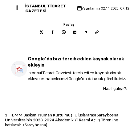
İSTANBUL TICARET
İ
Yayınlanma
02.11.2023, 07:12
GAZETESI
Paylaş
N
Google'da bizi tercih edilen kaynak olarak
ekleyin
İstanbul Ticaret Gazetesi
'i tercih edilen kaynak olarak
ekleyerek haberlerimizi Google'da daha sık görebilirsiniz.
Kaynak ekle
Nasıl çalışır?
›
1- TBMM Başkanı Numan Kurtulmuş, Uluslararası Saraybosna
Üniversitesinin 2023-2024 Akademik Yıl Resmi Açılış Töreni'ne
katılacak. (Saraybosna)