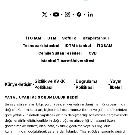
•
•
•
•
İTOTAM
BTM
SoftITo
Kitap İstanbul
Teknopark İstanbul
İDTM İstanbul
İTOSAM
Cemile Sultan Tesisleri
ICVB
İstanbul Ticaret Üniversitesi
Gizlilik ve KVKK
Doğrulama
Yayın
Künye
•
İletişim
•
•
•
Politikası
Politikası
İlkeleri
YASAL UYARI VE SORUMLULUK REDDİ
Bu sayfada yer alan bilgi, yorum ve içerikler yatırım danışmanlığı kapsamında
değildir. Yatırım kararları, kişisel mali durumunuz ile risk ve getiri tercihlerinize
göre yetkili kurumlarla yapılacak yatırım danışmanlığı sözleşmesi çerçevesinde
değerlendirilmelidir. İçeriklerin doğruluğu ve güncelliği için azami özen
gösterilmekle birlikte, olası hata, eksiklik, gecikme veya bu bilgilerin
kullanımından doğabilecek zararlardan İstanbul Ticaret Odası sorumlu değildir.