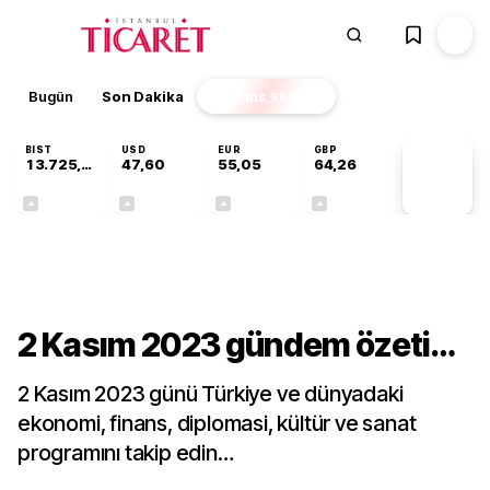
Bugün
Son Dakika
Finans
EKSTRA
BIST
USD
EUR
GBP
13.725,19
47,60
55,05
64,26
PİYASA
VERİLERİ
+0,16%
+0,06%
+0,07%
+0,25%
Gündem
2 Kasım 2023 gündem özeti…
2 Kasım 2023 günü Türkiye ve dünyadaki
ekonomi, finans, diplomasi, kültür ve sanat
programını takip edin…