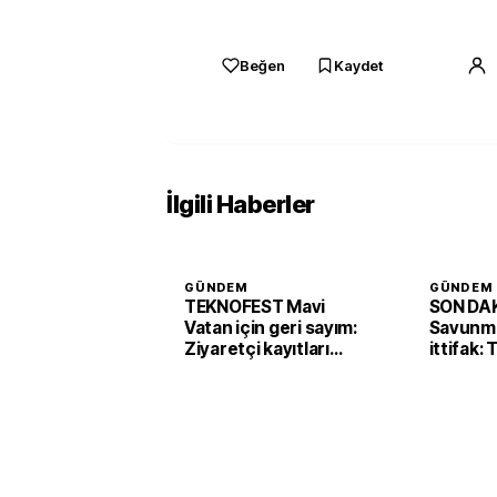
Beğen
Kaydet
İlgili Haberler
GÜNDEM
GÜNDEM
TEKNOFEST Mavi
SON DAK
Vatan için geri sayım:
Savunma
Ziyaretçi kayıtları
ittifak:
başladı
Arabist
'Mekke 
imzaladı