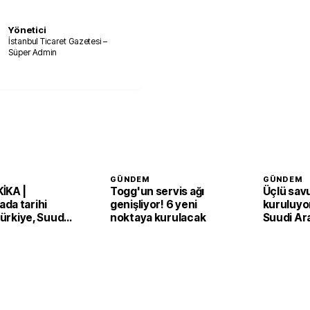
Yönetici
İstanbul Ticaret Gazetesi –
Süper Admin
GÜNDEM
GÜNDEM
İKA |
Togg'un servis ağı
Üçlü sav
da tarihi
genişliyor! 6 yeni
kuruluyor
 Türkiye, Suudi
noktaya kurulacak
Suudi Ar
an ve Pakistan
Pakistan
Anlaşması'nı
adım