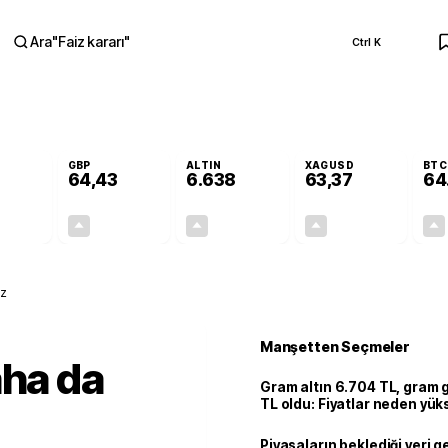
Ara
"
Faiz kararı
"
Ctrl K
RA
GBP
ALTIN
XAGUSD
BTC
64,43
6.638
63,37
64
+0,33%
+0,40%
+2,25%
+3,04%
0,18
0,26
145,79
1,87
ız
Manşetten Seçmeler
aha da
Gram altın 6.704 TL, gram
TL oldu: Fiyatlar neden yük
Piyasaların beklediği veri g