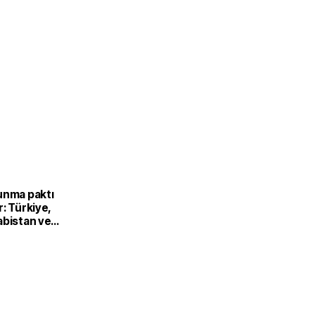
unma paktı
: Türkiye,
abistan ve
’dan ortak