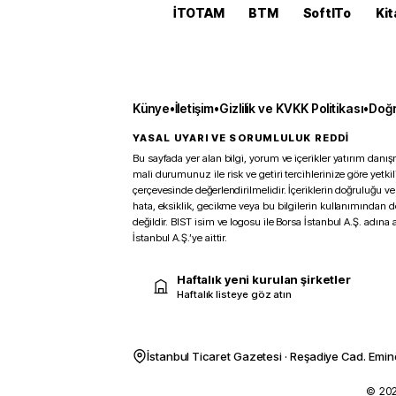
İTOTAM
BTM
SoftITo
Kit
Künye
•
İletişim
•
Gizlilik ve KVKK Politikası
•
Doğr
YASAL UYARI VE SORUMLULUK REDDİ
Bu sayfada yer alan bilgi, yorum ve içerikler yatırım danışm
mali durumunuz ile risk ve getiri tercihlerinize göre yetk
çerçevesinde değerlendirilmelidir. İçeriklerin doğruluğu ve
hata, eksiklik, gecikme veya bu bilgilerin kullanımından 
değildir. BIST isim ve logosu ile Borsa İstanbul A.Ş. adına a
İstanbul A.Ş.’ye aittir.
Haftalık yeni kurulan şirketler
Haftalık listeye göz atın
İstanbul Ticaret Gazetesi · Reşadiye Cad. Emin
© 2026