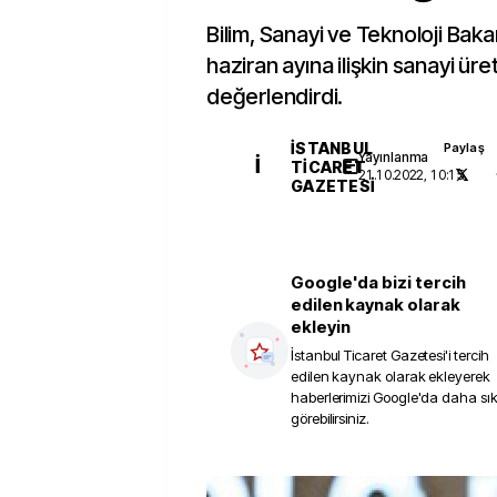
Bilim, Sanayi ve Teknoloji Baka
haziran ayına ilişkin sanayi üret
değerlendirdi.
İSTANBUL
Paylaş
Yayınlanma
İ
TICARET
21.10.2022, 10:15
GAZETESI
Google'da bizi tercih
edilen kaynak olarak
ekleyin
İstanbul Ticaret Gazetesi
'i tercih
edilen kaynak olarak ekleyerek
haberlerimizi Google'da daha sı
görebilirsiniz.