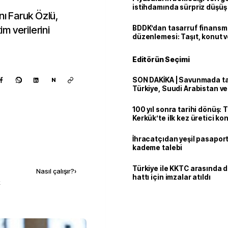
istihdamında sürpriz düşüş
nı Faruk Özlü,
im verilerini
BDDK’dan tasarruf finans
düzenlemesi: Taşıt, konut v
limitler değişti
Editörün Seçimi
SON DAKİKA | Savunmada tari
N
Türkiye, Suudi Arabistan v
'Mekke Anlaşması'nı imzala
100 yıl sonra tarihi dönüş: 
Kerkük’te ilk kez üretici k
İhracatçıdan yeşil pasaport
kademe talebi
Kaynak ekle
Türkiye ile KKTC arasında 
Nasıl çalışır?
›
hattı için imzalar atıldı
k