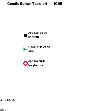
M
Cemile Sultan Tesisleri
ICVB
App Store'dan
indirin
Google Play'den
alın
App Galeri ile
keşfedin
 467 65 15
yınıdır