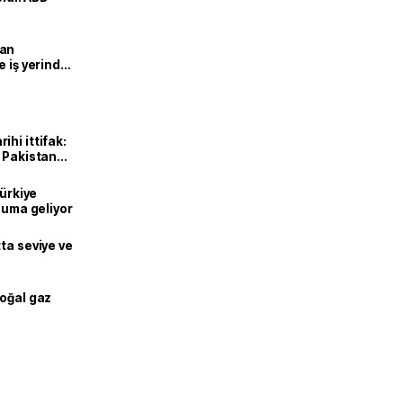
man
e iş yerinde
hi ittifak:
e Pakistan
dı
Türkiye
onuma geliyor
ta seviye ve
doğal gaz