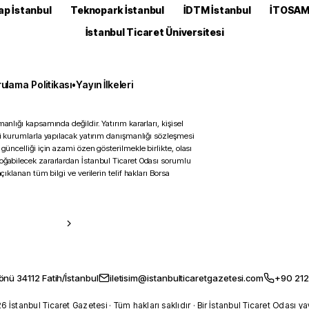
ap İstanbul
Teknopark İstanbul
İDTM İstanbul
İTOSA
İstanbul Ticaret Üniversitesi
ulama Politikası
•
Yayın İlkeleri
anlığı kapsamında değildir. Yatırım kararları, kişisel
ili kurumlarla yapılacak yatırım danışmanlığı sözleşmesi
 güncelliği için azami özen gösterilmekle birlikte, olası
doğabilecek zararlardan İstanbul Ticaret Odası sorumlu
çıklanan tüm bilgi ve verilerin telif hakları Borsa
önü 34112 Fatih/İstanbul
iletisim@istanbulticaretgazetesi.com
+90 212
 İstanbul Ticaret Gazetesi · Tüm hakları saklıdır · Bir İstanbul Ticaret Odası ya