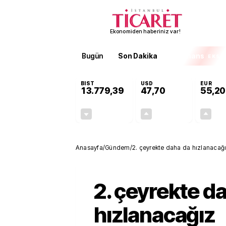
Ekonomiden haberiniz var!
Bugün
Son Dakika
Finans
EKST
BIST
USD
EUR
13.779,39
47,70
55,20
-0,14%
+0,15%
-19,42
0,07
Anasayfa
/
Gündem
/
2. çeyrekte daha da hızlanacağ
2. çeyrekte d
hızlanacağız