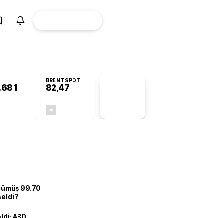
ÜYE
CANLI BORSA
Girişi
BRENTSPOT
.681
82,47
PİYASA
VERİLERİ
+0,16%
-0,37%
+0,00
-0,31
 gümüş 99.70
seldi?
eldi: ABD