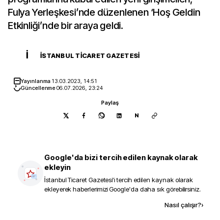
Fulya Yerleşkesi’nde düzenlenen ‘Hoş Geldin
Etkinliği’nde bir araya geldi.
İ
İSTANBUL TICARET GAZETESI
Yayınlanma
13.03.2023, 14:51
Güncellenme
06.07.2026, 23:24
Paylaş
N
Google'da bizi tercih edilen kaynak olarak
ekleyin
İstanbul Ticaret Gazetesi
'i tercih edilen kaynak olarak
ekleyerek haberlerimizi Google'da daha sık görebilirsiniz.
Kaynak ekle
Nasıl çalışır?
›