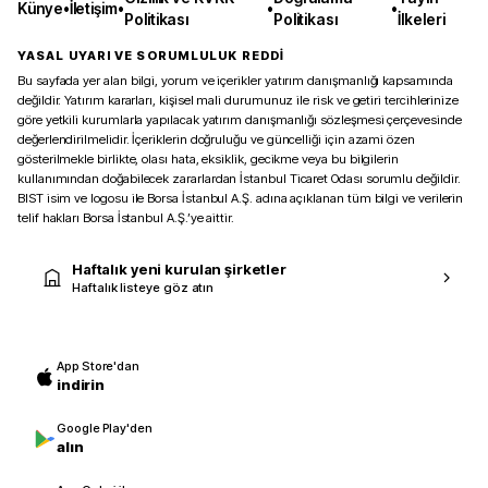
Künye
•
İletişim
•
•
•
Politikası
Politikası
İlkeleri
YASAL UYARI VE SORUMLULUK REDDİ
Bu sayfada yer alan bilgi, yorum ve içerikler yatırım danışmanlığı kapsamında
değildir. Yatırım kararları, kişisel mali durumunuz ile risk ve getiri tercihlerinize
göre yetkili kurumlarla yapılacak yatırım danışmanlığı sözleşmesi çerçevesinde
değerlendirilmelidir. İçeriklerin doğruluğu ve güncelliği için azami özen
gösterilmekle birlikte, olası hata, eksiklik, gecikme veya bu bilgilerin
kullanımından doğabilecek zararlardan İstanbul Ticaret Odası sorumlu değildir.
BIST isim ve logosu ile Borsa İstanbul A.Ş. adına açıklanan tüm bilgi ve verilerin
telif hakları Borsa İstanbul A.Ş.’ye aittir.
Haftalık yeni kurulan şirketler
Haftalık listeye göz atın
App Store'dan
indirin
Google Play'den
alın