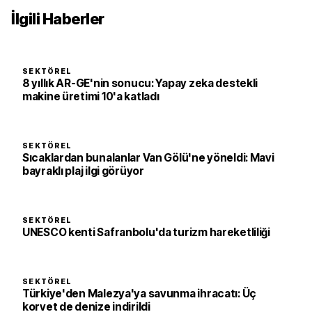
İlgili Haberler
SEKTÖREL
8 yıllık AR-GE'nin sonucu: Yapay zeka destekli
makine üretimi 10'a katladı
SEKTÖREL
Sıcaklardan bunalanlar Van Gölü'ne yöneldi: Mavi
bayraklı plaj ilgi görüyor
SEKTÖREL
UNESCO kenti Safranbolu'da turizm hareketliliği
SEKTÖREL
Türkiye'den Malezya'ya savunma ihracatı: Üç
korvet de denize indirildi