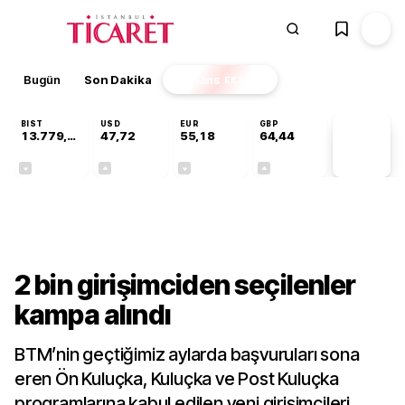
Bugün
Son Dakika
Finans
EKSTRA
BIST
USD
EUR
GBP
13.779,39
47,72
55,18
64,44
PİYASA
VERİLERİ
-0,14%
+0,01%
-0,02%
+0,04%
Sektörel
2 bin girişimciden seçilenler
kampa alındı
BTM’nin geçtiğimiz aylarda başvuruları sona
eren Ön Kuluçka, Kuluçka ve Post Kuluçka
programlarına kabul edilen yeni girişimcileri,