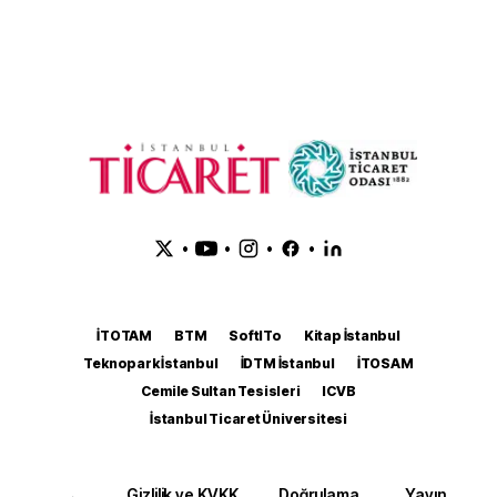
•
•
•
•
İTOTAM
BTM
SoftITo
Kitap İstanbul
Teknopark İstanbul
İDTM İstanbul
İTOSAM
Cemile Sultan Tesisleri
ICVB
İstanbul Ticaret Üniversitesi
Gizlilik ve KVKK
Doğrulama
Yayın