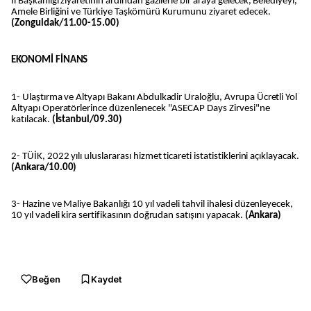
İl Başkanlığı ziyaretinin ardından gazilerle bir araya gelecek, Belediyeyi,
Amele Birliğini ve Türkiye Taşkömürü Kurumunu ziyaret edecek.
(Zonguldak/11.00-15.00)
EKONOMİ FİNANS
1- Ulaştırma ve Altyapı Bakanı Abdulkadir Uraloğlu, Avrupa Ücretli Yol
Altyapı Operatörlerince düzenlenecek "ASECAP Days Zirvesi"ne
katılacak.
(İstanbul/09.30)
2- TÜİK, 2022 yılı uluslararası hizmet ticareti istatistiklerini açıklayacak.
(Ankara/10.00)
3- Hazine ve Maliye Bakanlığı 10 yıl vadeli tahvil ihalesi düzenleyecek,
10 yıl vadeli kira sertifikasının doğrudan satışını yapacak.
(Ankara)
Beğen
Kaydet