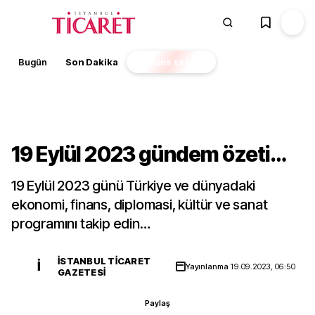
Bugün
Son Dakika
Finans
EKSTRA
Gündem
19 Eylül 2023 gündem özeti…
19 Eylül 2023 günü Türkiye ve dünyadaki
ekonomi, finans, diplomasi, kültür ve sanat
programını takip edin…
İSTANBUL TICARET
İ
Yayınlanma
19.09.2023, 06:50
GAZETESI
Paylaş