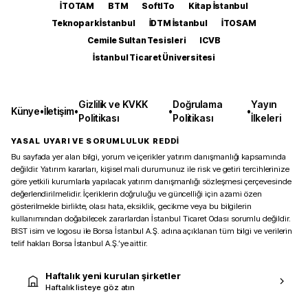
İTOTAM
BTM
SoftITo
Kitap İstanbul
Teknopark İstanbul
İDTM İstanbul
İTOSAM
Cemile Sultan Tesisleri
ICVB
İstanbul Ticaret Üniversitesi
Gizlilik ve KVKK
Doğrulama
Yayın
Künye
•
İletişim
•
•
•
Politikası
Politikası
İlkeleri
YASAL UYARI VE SORUMLULUK REDDİ
Bu sayfada yer alan bilgi, yorum ve içerikler yatırım danışmanlığı kapsamında
değildir. Yatırım kararları, kişisel mali durumunuz ile risk ve getiri tercihlerinize
göre yetkili kurumlarla yapılacak yatırım danışmanlığı sözleşmesi çerçevesinde
değerlendirilmelidir. İçeriklerin doğruluğu ve güncelliği için azami özen
gösterilmekle birlikte, olası hata, eksiklik, gecikme veya bu bilgilerin
kullanımından doğabilecek zararlardan İstanbul Ticaret Odası sorumlu değildir.
BIST isim ve logosu ile Borsa İstanbul A.Ş. adına açıklanan tüm bilgi ve verilerin
telif hakları Borsa İstanbul A.Ş.’ye aittir.
Haftalık yeni kurulan şirketler
Haftalık listeye göz atın