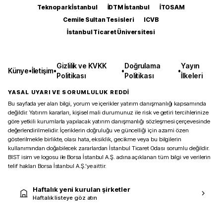
Teknopark İstanbul
İDTM İstanbul
İTOSAM
Cemile Sultan Tesisleri
ICVB
İstanbul Ticaret Üniversitesi
Gizlilik ve KVKK
Doğrulama
Yayın
Künye
•
İletişim
•
•
•
Politikası
Politikası
İlkeleri
YASAL UYARI VE SORUMLULUK REDDİ
Bu sayfada yer alan bilgi, yorum ve içerikler yatırım danışmanlığı kapsamında
değildir. Yatırım kararları, kişisel mali durumunuz ile risk ve getiri tercihlerinize
göre yetkili kurumlarla yapılacak yatırım danışmanlığı sözleşmesi çerçevesinde
değerlendirilmelidir. İçeriklerin doğruluğu ve güncelliği için azami özen
gösterilmekle birlikte, olası hata, eksiklik, gecikme veya bu bilgilerin
kullanımından doğabilecek zararlardan İstanbul Ticaret Odası sorumlu değildir.
BIST isim ve logosu ile Borsa İstanbul A.Ş. adına açıklanan tüm bilgi ve verilerin
telif hakları Borsa İstanbul A.Ş.’ye aittir.
Haftalık yeni kurulan şirketler
Haftalık listeye göz atın