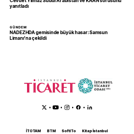
Cevdet Yılmaz Suudi Arabistan ve KAAN sorusunu
yanıtladı
GÜNDEM
NADEZHDA gemisinde büyük hasar: Samsun
Limanı’na çekildi
•
•
•
•
İTOTAM
BTM
SoftITo
Kitap İstanbul