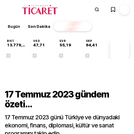
Bugün
Son Dakika
Finans
EKSTRA
BIST
USD
EUR
GBP
13.779,39
47,71
55,19
64,41
PİYASA
VERİLERİ
-0,14%
+0,18%
+0,32%
+0,38%
Gündem
17 Temmuz 2023 gündem
özeti…
17 Temmuz 2023 günü Türkiye ve dünyadaki
ekonomi, finans, diplomasi, kültür ve sanat
programını takip edin…