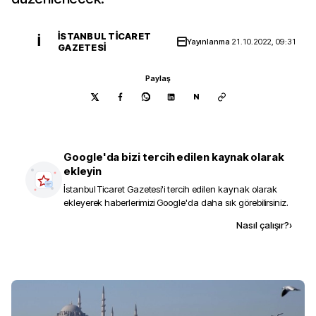
İSTANBUL TICARET
İ
Yayınlanma
21.10.2022, 09:31
GAZETESI
Paylaş
N
Google'da bizi tercih edilen kaynak olarak
ekleyin
İstanbul Ticaret Gazetesi
'i tercih edilen kaynak olarak
ekleyerek haberlerimizi Google'da daha sık görebilirsiniz.
Kaynak ekle
Nasıl çalışır?
›