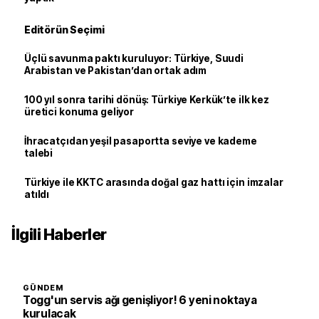
Editörün Seçimi
Üçlü savunma paktı kuruluyor: Türkiye, Suudi
Arabistan ve Pakistan’dan ortak adım
100 yıl sonra tarihi dönüş: Türkiye Kerkük’te ilk kez
üretici konuma geliyor
İhracatçıdan yeşil pasaportta seviye ve kademe
talebi
Türkiye ile KKTC arasında doğal gaz hattı için imzalar
atıldı
İlgili Haberler
GÜNDEM
Togg'un servis ağı genişliyor! 6 yeni noktaya
kurulacak