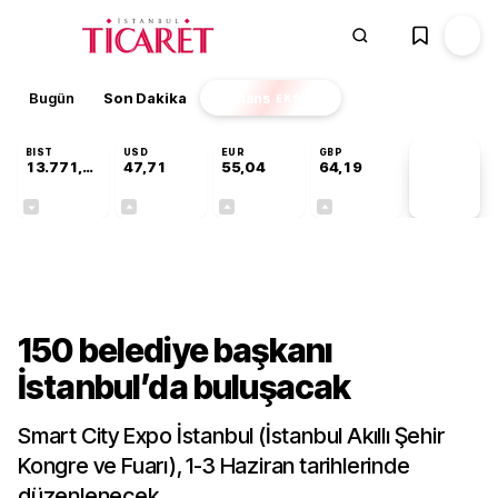
Bugün
Son Dakika
Finans
EKSTRA
BIST
USD
EUR
GBP
13.771,52
47,71
55,04
64,19
PİYASA
VERİLERİ
-0,20%
+0,17%
+0,04%
+0,03%
Gündem
150 belediye başkanı
İstanbul’da buluşacak
Smart City Expo İstanbul (İstanbul Akıllı Şehir
Kongre ve Fuarı), 1-3 Haziran tarihlerinde
düzenlenecek.