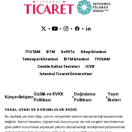
•
•
•
•
İTOTAM
BTM
SoftITo
Kitap İstanbul
Teknopark İstanbul
İDTM İstanbul
İTOSAM
Cemile Sultan Tesisleri
ICVB
İstanbul Ticaret Üniversitesi
Gizlilik ve KVKK
Doğrulama
Yayın
Künye
•
İletişim
•
•
•
Politikası
Politikası
İlkeleri
YASAL UYARI VE SORUMLULUK REDDİ
Bu sayfada yer alan bilgi, yorum ve içerikler yatırım danışmanlığı kapsamında
değildir. Yatırım kararları, kişisel mali durumunuz ile risk ve getiri tercihlerinize
göre yetkili kurumlarla yapılacak yatırım danışmanlığı sözleşmesi çerçevesinde