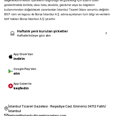
değerlendirilmelidir. İçeriklerin doğruluğu ve güncelliği için azami özen
gösterilmekle birlikte, olası hata, eksiklik, gecikme veya bu bilgilerin
kullanımından doğabilecek zararlardan İstanbul Ticaret Odası sorumlu değildir.
BIST isim ve logosu ile Borsa İstanbul A.Ş. adına açıklanan tüm bilgi ve verilerin
telif hakları Borsa İstanbul A.Ş.’ye aittir.
Haftalık yeni kurulan şirketler
Haftalık listeye göz atın
App Store'dan
indirin
Google Play'den
alın
App Galeri ile
keşfedin
İstanbul Ticaret Gazetesi · Reşadiye Cad. Eminönü 34112 Fatih/
İstanbul
iletisim@istanbulticaretgazetesi.com