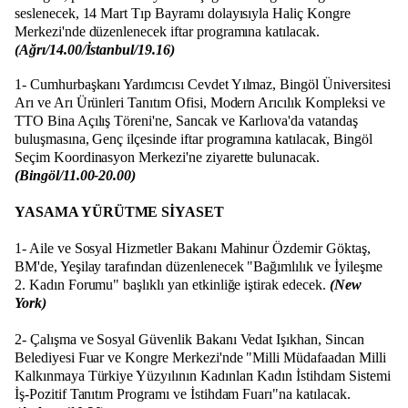
seslenecek, 14 Mart Tıp Bayramı dolayısıyla Haliç Kongre
Merkezi'nde düzenlenecek iftar programına katılacak.
(Ağrı/14.00/İstanbul/19.16)
1- Cumhurbaşkanı Yardımcısı Cevdet Yılmaz, Bingöl Üniversitesi
Arı ve Arı Ürünleri Tanıtım Ofisi, Modern Arıcılık Kompleksi ve
TTO Bina Açılış Töreni'ne, Sancak ve Karlıova'da vatandaş
buluşmasına, Genç ilçesinde iftar programına katılacak, Bingöl
Seçim Koordinasyon Merkezi'ne ziyarette bulunacak.
(Bingöl/11.00-20.00)
YASAMA YÜRÜTME SİYASET
1- Aile ve Sosyal Hizmetler Bakanı Mahinur Özdemir Göktaş,
BM'de, Yeşilay tarafından düzenlenecek "Bağımlılık ve İyileşme
2. Kadın Forumu" başlıklı yan etkinliğe iştirak edecek.
(New
York)
2- Çalışma ve Sosyal Güvenlik Bakanı Vedat Işıkhan, Sincan
Belediyesi Fuar ve Kongre Merkezi'nde "Milli Müdafaadan Milli
Kalkınmaya Türkiye Yüzyılının Kadınları Kadın İstihdam Sistemi
İş-Pozitif Tanıtım Programı ve İstihdam Fuarı"na katılacak.