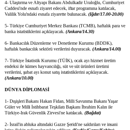
4- Ulaştırma ve Altyapı Bakanı Abdulkadir Uraloğlu, Cumhuriyet
Caddesi'nde esnafı ziyaret edecek, iftar programına katılacak,
Valilik Yolu'ndaki esnafa ziyarette bulunacak.
(Iğdır/17.00-20.00)
5- Türkiye Cumhuriyet Merkez Bankası (TCMB), haftalık para ve
banka istatistiklerini açıklayacak.
(Ankara/14.30)
6- Bankacılık Düzenleme ve Denetleme Kurumu (BDDK),
haftalık bankacılık sektörü verilerini duyuracak.
(Ankara/14.00)
7- Türkiye İstatistik Kurumu (TÜİK), ocak ayı hizmet üretim
endeksi ile kümes hayvancılığı, süt ve süt ürünleri üretimi
verilerini, şubat ayı konut satış istatistiklerini açıklayacak.
(Ankara/10.00)
DÜNYA DİPLOMASİ
1- Dışişleri Bakanı Hakan Fidan, Milli Savunma Bakanı Yaşar
Güler ve Milli İstihbarat Teşkilatı Başkanı İbrahim Kalın ile
Türkiye-Irak Güvenlik Zirvesi'ne katılacak.
(Bağdat)
2- İsrail'in abluka altındaki Gazze Şeridi'ne saldırıları ve insani