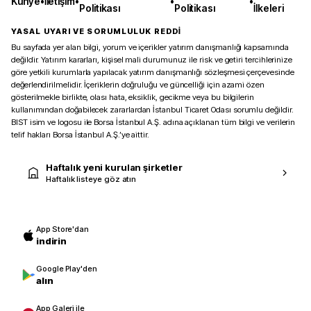
Künye
•
İletişim
•
•
•
Politikası
Politikası
İlkeleri
YASAL UYARI VE SORUMLULUK REDDİ
Bu sayfada yer alan bilgi, yorum ve içerikler yatırım danışmanlığı kapsamında
değildir. Yatırım kararları, kişisel mali durumunuz ile risk ve getiri tercihlerinize
göre yetkili kurumlarla yapılacak yatırım danışmanlığı sözleşmesi çerçevesinde
değerlendirilmelidir. İçeriklerin doğruluğu ve güncelliği için azami özen
gösterilmekle birlikte, olası hata, eksiklik, gecikme veya bu bilgilerin
kullanımından doğabilecek zararlardan İstanbul Ticaret Odası sorumlu değildir.
BIST isim ve logosu ile Borsa İstanbul A.Ş. adına açıklanan tüm bilgi ve verilerin
telif hakları Borsa İstanbul A.Ş.’ye aittir.
Haftalık yeni kurulan şirketler
Haftalık listeye göz atın
App Store'dan
indirin
Google Play'den
alın
App Galeri ile