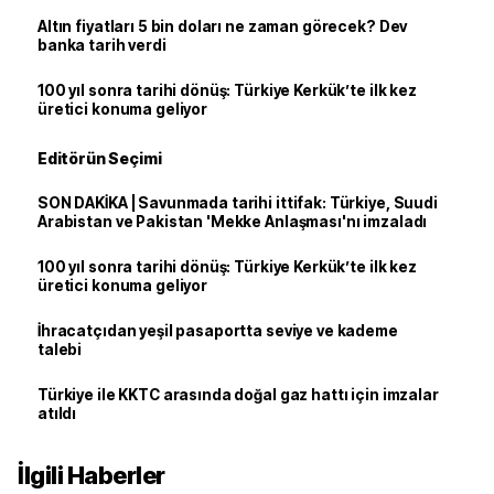
Altın fiyatları 5 bin doları ne zaman görecek? Dev
banka tarih verdi
100 yıl sonra tarihi dönüş: Türkiye Kerkük’te ilk kez
üretici konuma geliyor
Editörün Seçimi
SON DAKİKA | Savunmada tarihi ittifak: Türkiye, Suudi
Arabistan ve Pakistan 'Mekke Anlaşması'nı imzaladı
100 yıl sonra tarihi dönüş: Türkiye Kerkük’te ilk kez
üretici konuma geliyor
İhracatçıdan yeşil pasaportta seviye ve kademe
talebi
Türkiye ile KKTC arasında doğal gaz hattı için imzalar
atıldı
İlgili Haberler