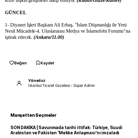
krize ilişkin gelişmeler takip ediliyor.
(Kudüs/Gazze/Kahire)
GÜNCEL
1- Diyanet İşleri Başkanı Ali Erbaş, "İslam Düşmanlığı ile Yeni
Nesil Mücadele-4. Uluslararası Medya ve İslamofobi Forumu"na
iştirak edecek.
(Ankara/11.00)
Beğen
Kaydet
Yönetici
İstanbul Ticaret Gazetesi – Süper Admin
Manşetten Seçmeler
SON DAKİKA | Savunmada tarihi ittifak: Türkiye, Suudi
Arabistan ve Pakistan 'Mekke Anlaşması'nı imzaladı