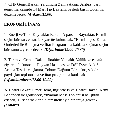
7- CHP Genel Başkan Yardımcısı Zeliha Aksaz Şahbaz, parti
genel merkezinde 14 Mart Tıp Bayramı ile ilgili basın toplantısı
düzenleyecek.
(Ankara/11.00)
EKONOMİ FİNANS
1- Enerji ve Tabii Kaynaklar Bakanı Alparslan Bayraktar, Bismil
seçim bürosu ve esnafa ziyarette bulunacak, "Bismil İlçesi Kanaat
Önderleri ile Buluşma ve İftar Programı"na katılacak, Çınar seçim
bürosunu ziyaret edecek.
(Diyarbakır/15.00-20.30)
2- Tarım ve Orman Bakanı İbrahim Yumaklı, Valilik ve esnafa
ziyarette bulunacak, Hayvan Hastanesi ve DSİ Evsel Atık Su
Arıtma Tesisi açılışlarına, Tohum Dağıtım Töreni'ne, sektör
paydaşları toplantısına ve iftar programına katılacak.
(Afyonkarahisar/12.00-19.00)
3- Ticaret Bakanı Ömer Bolat, İngiltere İş ve Ticaret Bakanı Kemi
Badenoch ile görüşecek, Yuvarlak Masa Toplantısı'na iştirak
edecek, Türk derneklerinin temsilcileriyle bir araya gelecek.
(Londra)