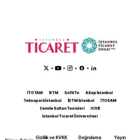
•
•
•
•
İTOTAM
BTM
SoftITo
Kitap İstanbul
Teknopark İstanbul
İDTM İstanbul
İTOSAM
Cemile Sultan Tesisleri
ICVB
İstanbul Ticaret Üniversitesi
Gizlilik ve KVKK
Doğrulama
Yayın