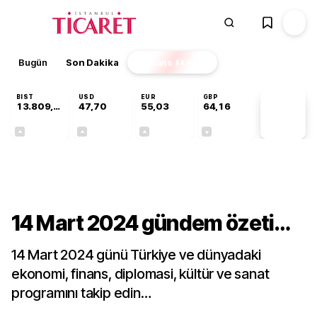
Bugün
Son Dakika
Finans
EKSTRA
BIST
USD
EUR
GBP
13.809,07
47,70
55,03
64,16
PİYASA
VERİLERİ
+0,07%
+0,17%
+0,04%
-0,03%
Gündem
14 Mart 2024 gündem özeti…
14 Mart 2024 günü Türkiye ve dünyadaki
ekonomi, finans, diplomasi, kültür ve sanat
programını takip edin…