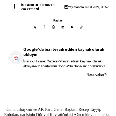
İSTANBUL TICARET
İ
Yayınlanma
14.03.2024, 06:57
GAZETESI
Paylaş
N
Google'da bizi tercih edilen kaynak olarak
ekleyin
İstanbul Ticaret Gazetesi
'i tercih edilen kaynak olarak
ekleyerek haberlerimizi Google'da daha sık görebilirsiniz.
Kaynak ekle
Nasıl çalışır?
›
- Cumhurbaşkanı ve AK Parti Genel Başkanı Recep Tayyip
Erdoğan, partisinin Dörtyol Kavşağı'ndaki Ağrı mitinginde halka