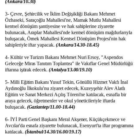
(Ankara/10.30)
3- Çevre, Şehircilik ve İklim Değişikliği Bakanı Mehmet
Özhaseki, Saraçoğlu Mahallesi'ne, Mamak Mutlu Mahallesi
kentsel dönüşüm şantiyesine ve hak sahiplerine ziyarette
bulunacak, Araplar Mahallesi'nde kentsel dönüşüm mağdurlarıyla
buluşacak, Örnek Mahallesi Kentsel Dönüşüm Projesi'nin hak
sahipleriyle iftar yapacak.
(Ankara/14.30-18.45)
4- Kültür ve Turizm Bakanı Mehmet Nuri Ersoy, "Aspendos
Geleceğe Miras Tanıtım Toplantısı" ile Vakıflar Genel Müdürlüğü
iftarına iştirak edecek.
(Antalya/13.00/19.10)
5- Milli Eğitim Bakanı Yusuf Tekin, Gönüllü Hizmet Vakfı İnal
Aydınoğlu İlkokulu'nu ziyaret edecek, Kuzeyşehir Alev Alatlı
Eğitim ve Sanat Merkezi Açılış Töreni'ne katılacak, esnafla bir
araya gelecek, öğretmenler ve okul yöneticileriyle iftarda
buluşacak.
(Gaziantep/11.00-18.44)
6- İYİ Parti Genel Başkanı Meral Akşener, Küçükçekmece ve
Avcılar'da esnafa ziyarette bulunacak, Esenyurt'ta iftar programına
katılacak.
(İstanbul/14.30/16.00/19.17)