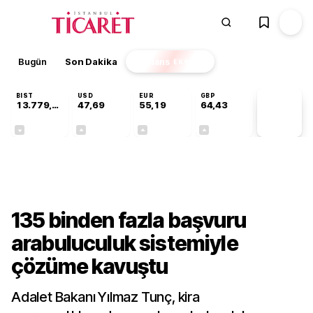
Bugün
Son Dakika
Finans
EKSTRA
BIST
USD
EUR
GBP
13.779,39
47,69
55,19
64,43
PİYASA
VERİLERİ
-0,14%
+0,15%
+0,32%
+0,40%
Gündem
135 binden fazla başvuru
arabuluculuk sistemiyle
çözüme kavuştu
Adalet Bakanı Yılmaz Tunç, kira