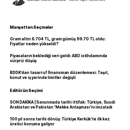
Manşetten Seçmeler
Gram altın 6.704 TL, gram gümüş 99.70 TL oldu:
Fiyatlar neden yükseldi?
Piyasaların beklediği veri geldi: ABD istihdamında
sürpriz düşüş
BDDK’dan tasarruf finansman düzenlemesi: Taşıt,
konut ve iş yerinde limitler değişti
Editörün Seçimi
SON DAKİKA | Savunmada tarihi ittifak: Türkiye, Suudi
Arabistan ve Pakistan 'Mekke Anlaşması'nı imzaladı
100 yıl sonra tarihi dönüş: Türkiye Kerkük’te ilk kez
üretici konuma geliyor