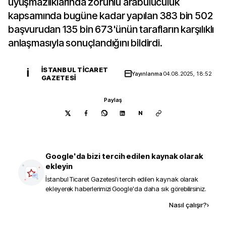
uyuşmazlıklarında zorunlu arabuluculuk
kapsamında bugüne kadar yapılan 383 bin 502
başvurudan 135 bin 673'ünün tarafların karşılıklı
anlaşmasıyla sonuçlandığını bildirdi.
İSTANBUL TICARET
İ
Yayınlanma
04.08.2025, 18:52
GAZETESI
Paylaş
N
Google'da bizi tercih edilen kaynak olarak
ekleyin
İstanbul Ticaret Gazetesi
'i tercih edilen kaynak olarak
ekleyerek haberlerimizi Google'da daha sık görebilirsiniz.
Kaynak ekle
Nasıl çalışır?
›