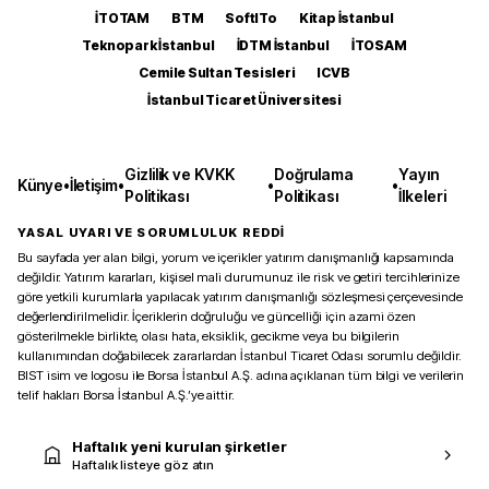
İTOTAM
BTM
SoftITo
Kitap İstanbul
Teknopark İstanbul
İDTM İstanbul
İTOSAM
Cemile Sultan Tesisleri
ICVB
İstanbul Ticaret Üniversitesi
Gizlilik ve KVKK
Doğrulama
Yayın
Künye
•
İletişim
•
•
•
Politikası
Politikası
İlkeleri
YASAL UYARI VE SORUMLULUK REDDİ
Bu sayfada yer alan bilgi, yorum ve içerikler yatırım danışmanlığı kapsamında
değildir. Yatırım kararları, kişisel mali durumunuz ile risk ve getiri tercihlerinize
göre yetkili kurumlarla yapılacak yatırım danışmanlığı sözleşmesi çerçevesinde
değerlendirilmelidir. İçeriklerin doğruluğu ve güncelliği için azami özen
gösterilmekle birlikte, olası hata, eksiklik, gecikme veya bu bilgilerin
kullanımından doğabilecek zararlardan İstanbul Ticaret Odası sorumlu değildir.
BIST isim ve logosu ile Borsa İstanbul A.Ş. adına açıklanan tüm bilgi ve verilerin
telif hakları Borsa İstanbul A.Ş.’ye aittir.
Haftalık yeni kurulan şirketler
Haftalık listeye göz atın