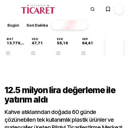
Bugün
Son Dakika
Finans
EKSTRA
BIST
USD
EUR
GBP
13.779,39
47,71
55,19
64,41
PİYASA
VERİLERİ
-0,14%
+0,18%
+0,32%
+0,38%
Gündem
12.5 milyon lira değerleme ile
yatırım aldı
Kahve atıklarından doğada 60 günde
çözünebilen tek kullanımlık plastik ürünler ve
materyaller üreten Bilgiyi Ticarileştirme Merkezi