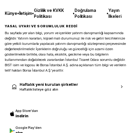
Gizlilik ve KVKK
Doğrulama
Yayın
Künye
•
İletişim
•
•
•
Politikası
Politikası
İlkeleri
YASAL UYARI VE SORUMLULUK REDDİ
Bu sayfada yer alan bilgi, yorum ve içerikler yatırım danışmanlığı kapsamında
değildir. Yatırım kararları, kişisel mali durumunuz ile risk ve getiri tercihlerinize
göre yetkili kurumlarla yapılacak yatırım danışmanlığı sözleşmesi çerçevesinde
değerlendirilmelidir. İçeriklerin doğruluğu ve güncelliği için azami özen
gösterilmekle birlikte, olası hata, eksiklik, gecikme veya bu bilgilerin
kullanımından doğabilecek zararlardan İstanbul Ticaret Odası sorumlu değildir.
BIST isim ve logosu ile Borsa İstanbul A.Ş. adına açıklanan tüm bilgi ve verilerin
telif hakları Borsa İstanbul A.Ş.’ye aittir.
Haftalık yeni kurulan şirketler
Haftalık listeye göz atın
App Store'dan
indirin
Google Play'den
alın