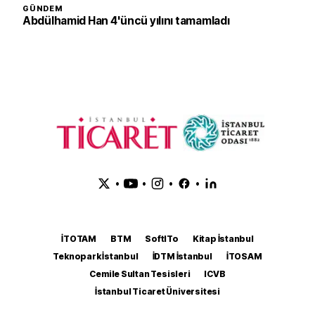
GÜNDEM
Abdülhamid Han 4'üncü yılını tamamladı
•
•
•
•
İTOTAM
BTM
SoftITo
Kitap İstanbul
Teknopark İstanbul
İDTM İstanbul
İTOSAM
Cemile Sultan Tesisleri
ICVB
İstanbul Ticaret Üniversitesi