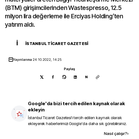
(BTM) girişimcilerinden Wastespresso, 12.5
milyon lira değerleme ile Erciyas Holding’ten
yatırım aldı.
İ
İSTANBUL TICARET GAZETESI
Yayınlanma
24.10.2022, 14:25
Paylaş
N
Google'da bizi tercih edilen kaynak olarak
ekleyin
İstanbul Ticaret Gazetesi
'i tercih edilen kaynak olarak
ekleyerek haberlerimizi Google'da daha sık görebilirsiniz.
Kaynak ekle
Nasıl çalışır?
›