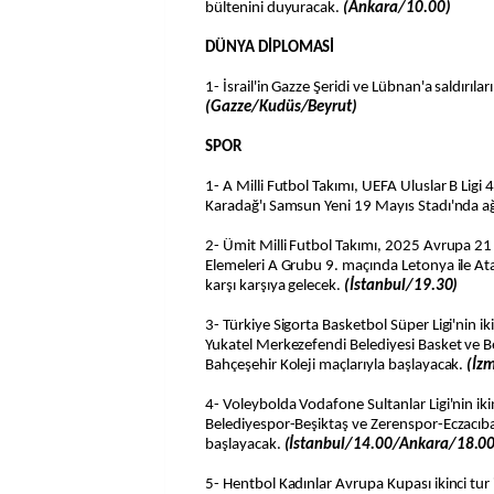
bültenini duyuracak.
(Ankara/10.00)
DÜNYA DİPLOMASİ
1- İsrail'in Gazze Şeridi ve Lübnan'a saldırıları
(Gazze/Kudüs/Beyrut)
SPOR
1- A Milli Futbol Takımı, UEFA Uluslar B Ligi
Karadağ'ı Samsun Yeni 19 Mayıs Stadı'nda a
2- Ümit Milli Futbol Takımı, 2025 Avrupa 21
Elemeleri A Grubu 9. maçında Letonya ile At
karşı karşıya gelecek.
(İstanbul/19.30)
3- Türkiye Sigorta Basketbol Süper Ligi'nin ik
Yukatel Merkezefendi Belediyesi Basket ve B
Bahçeşehir Koleji maçlarıyla başlayacak.
(İz
4- Voleybolda Vodafone Sultanlar Ligi'nin ikin
Belediyespor-Beşiktaş ve Zerenspor-Eczacıba
başlayacak.
(İstanbul/14.00/Ankara/18.00
5- Hentbol Kadınlar Avrupa Kupası ikinci tur