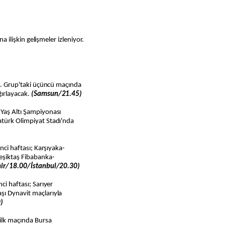
na ilişkin gelişmeler izleniyor.
 4. Grup'taki üçüncü maçında
ğırlayacak.
(Samsun/21.45)
 Yaş Altı Şampiyonası
atürk Olimpiyat Stadı'nda
inci haftası; Karşıyaka-
eşiktaş Fibabanka-
mir/18.00/İstanbul/20.30)
ci haftası; Sarıyer
şı Dynavit maçlarıyla
)
 ilk maçında Bursa