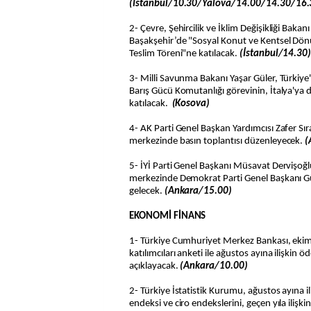
(İstanbul/10.30/Yalova/14.00/14.30/16.
2- Çevre, Şehircilik ve İklim Değişikliği Bak
Başakşehir’de "Sosyal Konut ve Kentsel Dön
Teslim Töreni"ne katılacak.
(İstanbul/14.30
3- Milli Savunma Bakanı Yaşar Güler, Türkiy
Barış Gücü Komutanlığı görevinin, İtalya'ya 
katılacak.
(Kosova)
4- AK Parti Genel Başkan Yardımcısı Zafer Sır
merkezinde basın toplantısı düzenleyecek.
(
5- İYİ Parti Genel Başkanı Müsavat Dervişoğlu
merkezinde Demokrat Parti Genel Başkanı Gül
gelecek.
(Ankara/15.00)
EKONOMİ FİNANS
1- Türkiye Cumhuriyet Merkez Bankası, ekim 
katılımcıları anketi ile ağustos ayına ilişkin ö
açıklayacak.
(Ankara/10.00)
2- Türkiye İstatistik Kurumu, ağustos ayına il
endeksi ve ciro endekslerini, geçen yıla ilişk