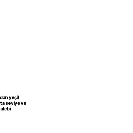
dan yeşil
ta seviye ve
alebi