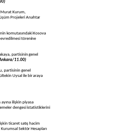
30)
anı Murat Kurum,
üşüm Projeleri Anahtar
)
e'nin komutasındaki Kosova
devredilmesi törenine
akaya, partisinin genel
Ankara/11.00)
, partisinin genel
tekin Uysal ile bir araya
ayına ilişkin piyasa
demeler dengesi istatistiklerini
işkin ticaret satış hacim
in Kurumsal Sektör Hesapları