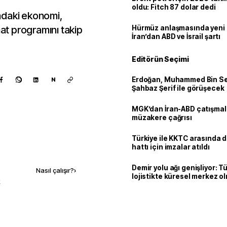
oldu: Fitch 87 dolar dedi
adaki ekonomi,
nat programını takip
Hürmüz anlaşmasında yeni
İran’dan ABD ve İsrail şartı
Editörün Seçimi
Erdoğan, Muhammed Bin Se
N
Şahbaz Şerif ile görüşecek
MGK’dan İran-ABD çatışmala
müzakere çağrısı
Türkiye ile KKTC arasında 
hattı için imzalar atıldı
Kaynak ekle
Demir yolu ağı genişliyor: T
Nasıl çalışır?
›
lojistikte küresel merkez o
k