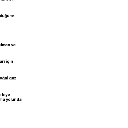
 düğüm:
lman ve
rı için
doğal gaz
ürkiye
lma yolunda