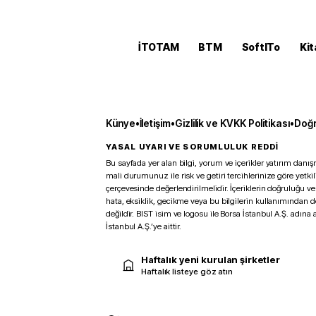
İTOTAM
BTM
SoftITo
Kit
Künye
•
İletişim
•
Gizlilik ve KVKK Politikası
•
Doğr
YASAL UYARI VE SORUMLULUK REDDİ
Bu sayfada yer alan bilgi, yorum ve içerikler yatırım danışm
mali durumunuz ile risk ve getiri tercihlerinize göre yetk
çerçevesinde değerlendirilmelidir. İçeriklerin doğruluğu ve
hata, eksiklik, gecikme veya bu bilgilerin kullanımından 
değildir. BIST isim ve logosu ile Borsa İstanbul A.Ş. adına a
İstanbul A.Ş.’ye aittir.
Haftalık yeni kurulan şirketler
Haftalık listeye göz atın