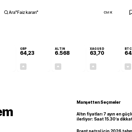
Ara
"
Faiz kararı
"
Ctrl K
RA
GBP
ALTIN
XAGUSD
BTC
64,23
6.568
63,70
64
-0,01%
+0,08%
+1,16%
+3,58%
0,00
0,05
75,51
2,20
Manşetten Seçmeler
em
Altın fiyatları 7 ayın en güç
ilerliyor: Saat 15.30’a dikka
Brent petrol için 2026 tahmi