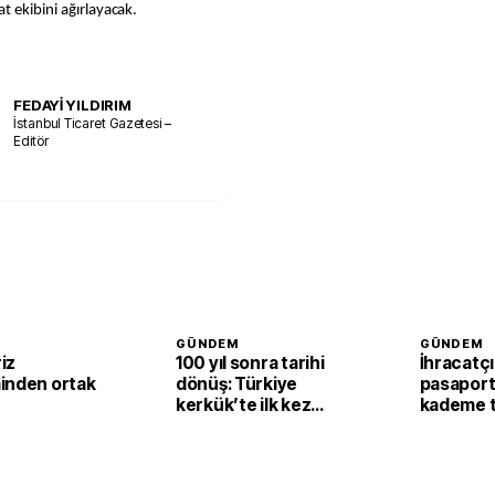
t ekibini ağırlayacak.
FEDAYİ YILDIRIM
İstanbul Ticaret Gazetesi –
Editör
GÜNDEM
GÜNDEM
riz
100 yıl sonra tarihi
İhracatçı
inden ortak
dönüş: Türkiye
pasaport
kerkük’te ilk kez
kademe t
üretici konuma
geliyor