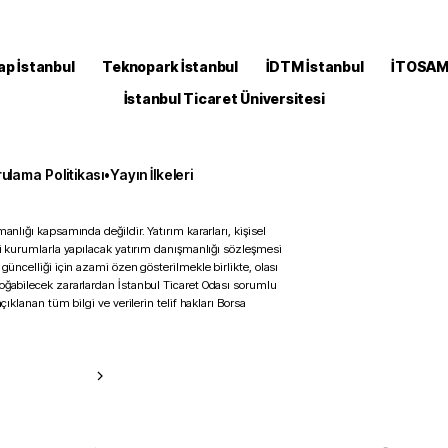
ap İstanbul
Teknopark İstanbul
İDTM İstanbul
İTOSA
İstanbul Ticaret Üniversitesi
ulama Politikası
•
Yayın İlkeleri
anlığı kapsamında değildir. Yatırım kararları, kişisel
ili kurumlarla yapılacak yatırım danışmanlığı sözleşmesi
 güncelliği için azami özen gösterilmekle birlikte, olası
doğabilecek zararlardan İstanbul Ticaret Odası sorumlu
çıklanan tüm bilgi ve verilerin telif hakları Borsa