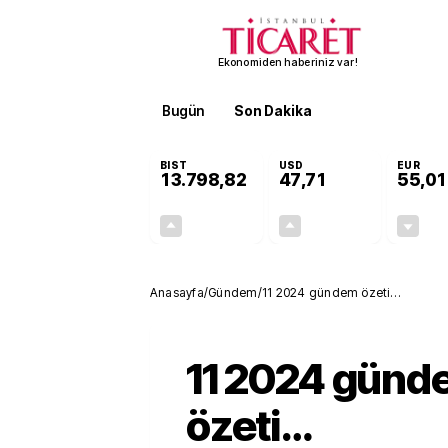
Ekonomiden haberiniz var!
Bugün
Son Dakika
Finans
EKST
BIST
USD
EUR
13.798,82
47,71
55,01
+0,70%
+0,17%
95,68
0,08
Anasayfa
/
Gündem
/
11 2024 gündem özeti…
11 2024 günd
özeti…