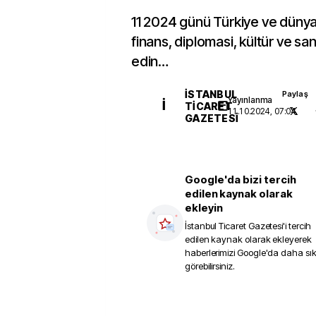
11 2024 günü Türkiye ve düny
finans, diplomasi, kültür ve sa
edin…
İSTANBUL
Paylaş
Yayınlanma
İ
TICARET
11.10.2024, 07:04
GAZETESI
Google'da bizi tercih
edilen kaynak olarak
ekleyin
İstanbul Ticaret Gazetesi
'i tercih
edilen kaynak olarak ekleyerek
haberlerimizi Google'da daha sı
görebilirsiniz.