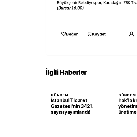
Büyükşehir Belediyespor, Karadağ'ın ZRK Tiva
(Bursa/16.00)
Beğen
Kaydet
İlgili Haberler
GÜNDEM
GÜNDEM
İstanbul Ticaret
Irak’la k
Gazetesi'nin 3421.
yönetim
sayısı yayımlandı!
üretime