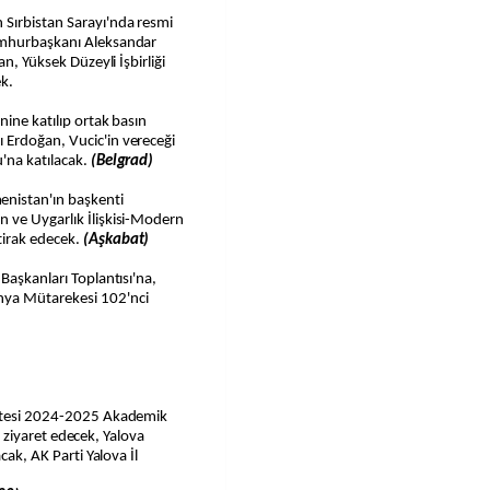
Sırbistan Sarayı'nda resmi
umhurbaşkanı Aleksandar
an, Yüksek Düzeyli İşbirliği
ek.
nine katılıp ortak basın
 Erdoğan, Vucic'in vereceği
'na katılacak.
(Belgrad)
nistan'ın başkenti
 ve Uygarlık İlişkisi-Modern
tirak edecek.
(Aşkabat)
Başkanları Toplantısı'na,
nya Mütarekesi 102'nci
sitesi 2024-2025 Akademik
ği ziyaret edecek, Yalova
cak, AK Parti Yalova İl