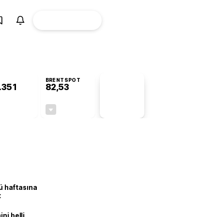
ÜYE
CANLI BORSA
Girişi
BRENTSPOT
.351
82,53
PİYASA
VERİLERİ
-0,74%
-0,30%
+0,00
-0,25
lü haftasına
t
ni belli