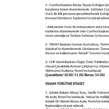
1- Cumhurbaşkanı Recep Tayyip Erdoğan için 
karşılama töreni düzenlenecek. Sırbistan C
Vucic ile ikili görüşme gerçekleştirecek Erdoğ
Konseyi Dördüncü Toplantısı'na iştirak edec
- Aleksandar Vucic ile anlaşmaların imza töre
toplantısı düzenleyecek olan Cumhurbaşkanı
resmi yemeğe ve Türkiye-Sırbistan İş Forumu
2- TBMM Başkanı Numan Kurtulmuş, Türkme
Aşkabat'ta düzenlenecek Uluslararası "Zaman
Dünya ve Kalkınmanın Temeli" Forumu'na iş
3- CHP Genel Başkanı Özgür Özel, İl Belediye 
Ulusal Çanakkale Roman Çalıştayı'na, Muda
Yıldönümü Kutlama Töreni'ne katılacak.
(Çanakkale/10.00/11.00/Bursa/14.00)
YASAM YÜRÜTME SİYASET
1- Adalet Bakanı Yılmaz Tunç, Gedik Üniver
Yılı Açılış Töreni'ne katılacak, Yalova'da Valili
Adalet Ek Hizmet Binası Açılış Töreni'ne katıla
Başkanlığını ziyaret edecek.