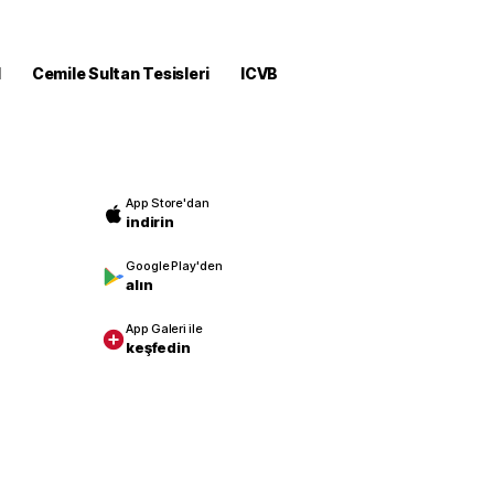
M
Cemile Sultan Tesisleri
ICVB
App Store'dan
indirin
Google Play'den
alın
App Galeri ile
keşfedin