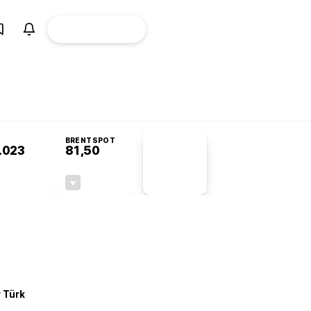
ÜYE
CANLI BORSA
Girişi
omisyonu’nda kabul edildi
KOSGEB’den temiz enerji ve iklim teknolojilerine
BRENTSPOT
.023
81,50
PİYASA
VERİLERİ
-0,22%
-1,55%
+0,00
-1,28
r Türk