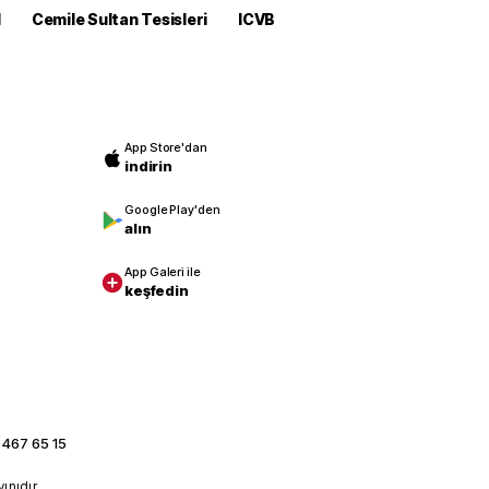
M
Cemile Sultan Tesisleri
ICVB
App Store'dan
indirin
Google Play'den
alın
App Galeri ile
keşfedin
 467 65 15
yınıdır