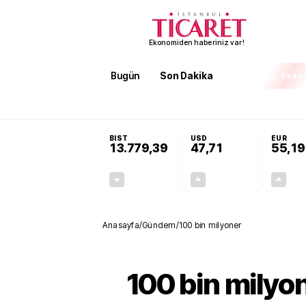
Ekonomiden haberiniz var!
Bugün
Son Dakika
Finans
EKST
SON DAKİKA
KOSGEB’den temiz enerji ve iklim tek
BIST
USD
EUR
13.779,39
47,71
55,19
-0,14%
+0,18%
-19,42
0,09
Anasayfa
/
Gündem
/
100 bin milyoner
100 bin milyo