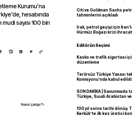
etleme Kurumu’na
Citi ve Goldman Sachs petr
ürkiye’de, hesabında
tahminlerini açıkladı
an mudi sayısı 100 bin
Irak, petrol geçişi için İran
Hürmüz Boğazı krizi ihracat
Editörün Seçimi
N
Kasko ve trafik sigortası içi
düzenleme
Terörsüz Türkiye Yasası tek
Komisyonu’nda kabul edildi
SON DAKİKA | Savunmada tari
Kaynak ekle
Türkiye, Suudi Arabistan v
'Mekke Anlaşması'nı imzala
Nasıl çalışır?
›
100 yıl sonra tarihi dönüş: 
k
Kerkük’te ilk kez üretici k