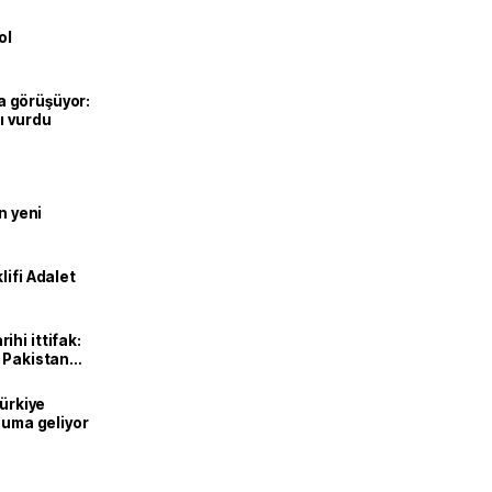
ol
’la görüşüyor:
ı vurdu
n yeni
lifi Adalet
hi ittifak:
e Pakistan
dı
Türkiye
onuma geliyor