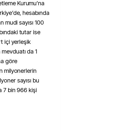
ürkiye’de, hesabında
lan mudi sayısı 100
ındaki tutar ise
 içi yerleşik
m mevduatı da 1
una göre
n milyonerlerin
lyoner sayısı bu
a 7 bin 966 kişi