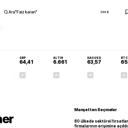
Ara
"
Faiz kararı
"
Ctrl K
RA
nolojilerine yeni destek programı
Terörsüz Türkiye Yasası teklifi Adalet K
GBP
ALTIN
XAGUSD
BTC
64,41
6.661
63,57
65
+0,32%
+0,38%
+2,59%
+3,37%
0,18
0,24
167,96
2,07
Manşetten Seçmeler
ner
80 ülkede sektörel fırsatla
firmalarının erişimine açıldı