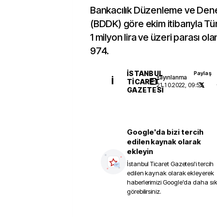
Bankacılık Düzenleme ve Den
(BDDK) göre ekim itibarıyla T
1 milyon lira ve üzeri parası ol
974.
İSTANBUL
Paylaş
Yayınlanma
İ
TICARET
21.10.2022, 09:55
GAZETESI
Google'da bizi tercih
edilen kaynak olarak
ekleyin
İstanbul Ticaret Gazetesi
'i tercih
edilen kaynak olarak ekleyerek
haberlerimizi Google'da daha sı
görebilirsiniz.