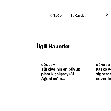
Beğen
Kaydet
İlgili Haberler
GÜNDEM
GÜNDEM
Türkiye’nin en büyük
Kasko ve
plastik çalıştayı 31
sigortas
Ağustos’ta
düzenl
başlayacak