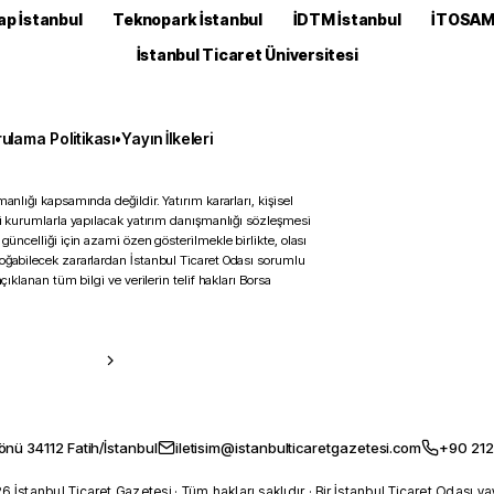
ap İstanbul
Teknopark İstanbul
İDTM İstanbul
İTOSA
İstanbul Ticaret Üniversitesi
ulama Politikası
•
Yayın İlkeleri
anlığı kapsamında değildir. Yatırım kararları, kişisel
ili kurumlarla yapılacak yatırım danışmanlığı sözleşmesi
 güncelliği için azami özen gösterilmekle birlikte, olası
doğabilecek zararlardan İstanbul Ticaret Odası sorumlu
çıklanan tüm bilgi ve verilerin telif hakları Borsa
önü 34112 Fatih/İstanbul
iletisim@istanbulticaretgazetesi.com
+90 212
 İstanbul Ticaret Gazetesi · Tüm hakları saklıdır · Bir İstanbul Ticaret Odası ya