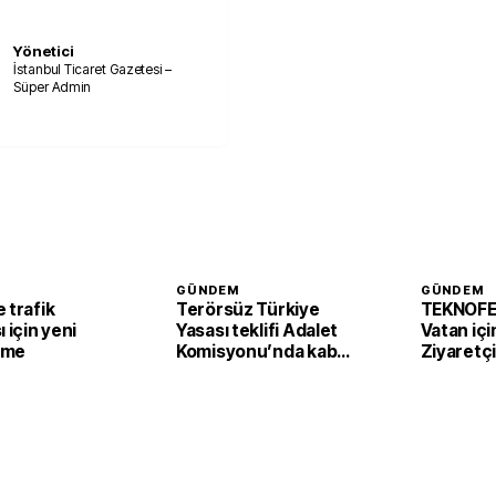
Yönetici
İstanbul Ticaret Gazetesi –
Süper Admin
GÜNDEM
GÜNDEM
 trafik
Terörsüz Türkiye
TEKNOFE
ı için yeni
Yasası teklifi Adalet
Vatan içi
eme
Komisyonu’nda kabul
Ziyaretçi
edildi
başladı