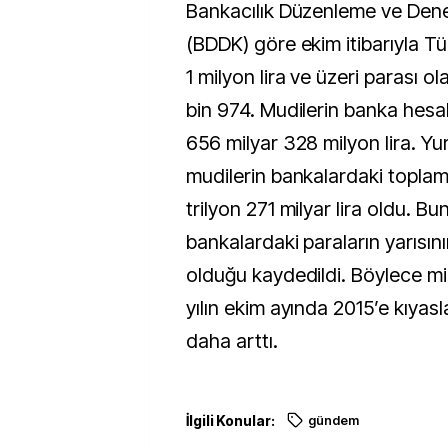
Bankacılık Düzenleme ve Denetleme Kurumu’na
(BDDK) göre ekim itibarıyla T
1 milyon lira ve üzeri parası o
bin 974. Mudilerin banka hesab
656 milyar 328 milyon lira. Yurt
mudilerin bankalardaki topla
trilyon 271 milyar lira oldu. B
bankalardaki paraların yarısını
olduğu kaydedildi. Böylece mi
yılın ekim ayında 2015’e kıyasl
daha arttı.
İlgili Konular:
gündem