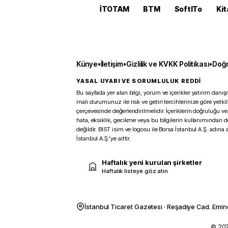
İTOTAM
BTM
SoftITo
Kit
Künye
•
İletişim
•
Gizlilik ve KVKK Politikası
•
Doğr
YASAL UYARI VE SORUMLULUK REDDİ
Bu sayfada yer alan bilgi, yorum ve içerikler yatırım danışm
mali durumunuz ile risk ve getiri tercihlerinize göre yetk
çerçevesinde değerlendirilmelidir. İçeriklerin doğruluğu ve
hata, eksiklik, gecikme veya bu bilgilerin kullanımından 
değildir. BIST isim ve logosu ile Borsa İstanbul A.Ş. adına a
İstanbul A.Ş.’ye aittir.
Haftalık yeni kurulan şirketler
Haftalık listeye göz atın
İstanbul Ticaret Gazetesi · Reşadiye Cad. Emin
© 2026