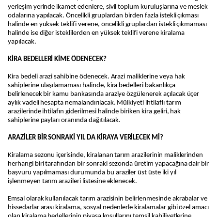
yerleşim yerinde ikamet edenlere, sivil toplum kuruluşlarına ve meslek
odalarına yapılacak. Öncelikli gruplardan birden fazla istekli çıkması
halinde en yüksek teklifi verene, öncelikli gruplardan istekli çıkmaması
halinde ise diğer isteklilerden en yüksek teklifi verene kiralama
yapılacak.
KİRA BEDELLERİ KİME ÖDENECEK?
Kira bedeli arazi sahibine ödenecek. Arazi maliklerine veya hak
sahiplerine ulaşılamaması halinde, kira bedelleri bakanlıkça
belirlenecek bir kamu bankasında araziye özgülenerek açılacak üçer
aylık vadeli hesapta nemalandırılacak. Mülkiyeti ihtilaflı tarım
arazilerinde ihtilafın giderilmesi halinde biriken kira geliri, hak
sahiplerine payları oranında dağıtılacak.
ARAZİLER BİR SONRAKİ YIL DA KİRAYA VERİLECEK Mİ?
Kiralama sezonu içerisinde, kiralanan tarım arazilerinin maliklerinden
herhangi biri tarafından bir sonraki sezonda üretim yapacağına dair bir
başvuru yapılmaması durumunda bu araziler üst üste iki yıl
işlenmeyen tarım arazileri listesine eklenecek.
Emsal olarak kullanılacak tarım arazisinin belirlenmesinde akrabalar ve
hissedarlar arası kiralama, sosyal nedenlerle kiralamalar gibi özel amacı
olan kiralama bedellerinin piyasa koşullarını temsil kabiliyetlerine