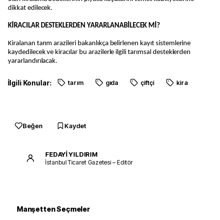
dikkat edilecek.
KİRACILAR DESTEKLERDEN YARARLANABİLECEK Mİ?
Kiralanan tarım arazileri bakanlıkça belirlenen kayıt sistemlerine
kaydedilecek ve kiracılar bu arazilerle ilgili tarımsal desteklerden
yararlandırılacak.
İlgili Konular:
tarım
gıda
çiftçi
kira
Beğen
Kaydet
FEDAYİ YILDIRIM
İstanbul Ticaret Gazetesi – Editör
Manşetten Seçmeler