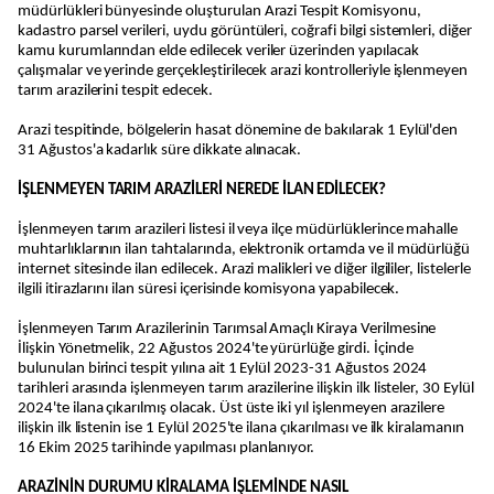
müdürlükleri bünyesinde oluşturulan Arazi Tespit Komisyonu,
kadastro parsel verileri, uydu görüntüleri, coğrafi bilgi sistemleri, diğer
kamu kurumlarından elde edilecek veriler üzerinden yapılacak
çalışmalar ve yerinde gerçekleştirilecek arazi kontrolleriyle işlenmeyen
tarım arazilerini tespit edecek.
Arazi tespitinde, bölgelerin hasat dönemine de bakılarak 1 Eylül'den
31 Ağustos'a kadarlık süre dikkate alınacak.
İŞLENMEYEN TARIM ARAZİLERİ NEREDE İLAN EDİLECEK?
İşlenmeyen tarım arazileri listesi il veya ilçe müdürlüklerince mahalle
muhtarlıklarının ilan tahtalarında, elektronik ortamda ve il müdürlüğü
internet sitesinde ilan edilecek. Arazi malikleri ve diğer ilgililer, listelerle
ilgili itirazlarını ilan süresi içerisinde komisyona yapabilecek.
İşlenmeyen Tarım Arazilerinin Tarımsal Amaçlı Kiraya Verilmesine
İlişkin Yönetmelik, 22 Ağustos 2024'te yürürlüğe girdi. İçinde
bulunulan birinci tespit yılına ait 1 Eylül 2023-31 Ağustos 2024
tarihleri arasında işlenmeyen tarım arazilerine ilişkin ilk listeler, 30 Eylül
2024'te ilana çıkarılmış olacak. Üst üste iki yıl işlenmeyen arazilere
ilişkin ilk listenin ise 1 Eylül 2025'te ilana çıkarılması ve ilk kiralamanın
16 Ekim 2025 tarihinde yapılması planlanıyor.
ARAZİNİN DURUMU KİRALAMA İŞLEMİNDE NASIL