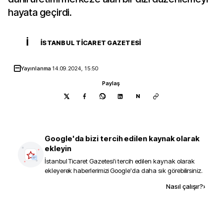
hayata geçirdi.
İ
İSTANBUL TICARET GAZETESI
Yayınlanma
14.09.2024, 15:50
Paylaş
N
Google'da bizi tercih edilen kaynak olarak
ekleyin
İstanbul Ticaret Gazetesi
'i tercih edilen kaynak olarak
ekleyerek haberlerimizi Google'da daha sık görebilirsiniz.
Kaynak ekle
Nasıl çalışır?
›