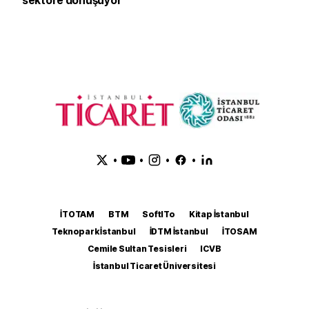
sektöre dönüşüyor
•
•
•
•
İTOTAM
BTM
SoftITo
Kitap İstanbul
Teknopark İstanbul
İDTM İstanbul
İTOSAM
Cemile Sultan Tesisleri
ICVB
İstanbul Ticaret Üniversitesi