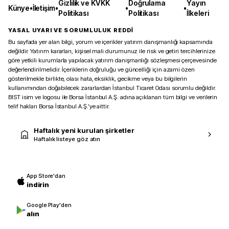
Gizlilik ve KVKK
Doğrulama
Yayın
Künye
•
İletişim
•
•
•
Politikası
Politikası
İlkeleri
YASAL UYARI VE SORUMLULUK REDDİ
Bu sayfada yer alan bilgi, yorum ve içerikler yatırım danışmanlığı kapsamında
değildir. Yatırım kararları, kişisel mali durumunuz ile risk ve getiri tercihlerinize
göre yetkili kurumlarla yapılacak yatırım danışmanlığı sözleşmesi çerçevesinde
değerlendirilmelidir. İçeriklerin doğruluğu ve güncelliği için azami özen
gösterilmekle birlikte, olası hata, eksiklik, gecikme veya bu bilgilerin
kullanımından doğabilecek zararlardan İstanbul Ticaret Odası sorumlu değildir.
BIST isim ve logosu ile Borsa İstanbul A.Ş. adına açıklanan tüm bilgi ve verilerin
telif hakları Borsa İstanbul A.Ş.’ye aittir.
Haftalık yeni kurulan şirketler
Haftalık listeye göz atın
App Store'dan
indirin
Google Play'den
alın