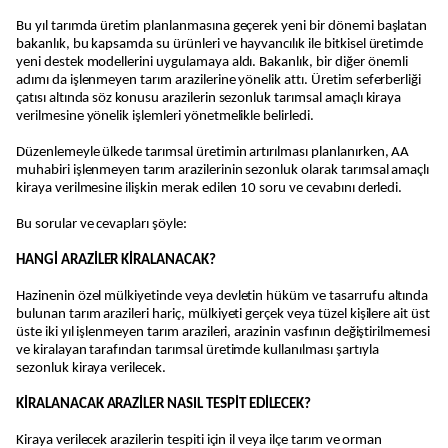
Bu yıl tarımda üretim planlanmasına geçerek yeni bir dönemi başlatan
bakanlık, bu kapsamda su ürünleri ve hayvancılık ile bitkisel üretimde
yeni destek modellerini uygulamaya aldı. Bakanlık, bir diğer önemli
adımı da işlenmeyen tarım arazilerine yönelik attı. Üretim seferberliği
çatısı altında söz konusu arazilerin sezonluk tarımsal amaçlı kiraya
verilmesine yönelik işlemleri yönetmelikle belirledi.
Düzenlemeyle ülkede tarımsal üretimin artırılması planlanırken, AA
muhabiri işlenmeyen tarım arazilerinin sezonluk olarak tarımsal amaçlı
kiraya verilmesine ilişkin merak edilen 10 soru ve cevabını derledi.
Bu sorular ve cevapları şöyle:
HANGİ ARAZİLER KİRALANACAK?
Hazinenin özel mülkiyetinde veya devletin hüküm ve tasarrufu altında
bulunan tarım arazileri hariç, mülkiyeti gerçek veya tüzel kişilere ait üst
üste iki yıl işlenmeyen tarım arazileri, arazinin vasfının değiştirilmemesi
ve kiralayan tarafından tarımsal üretimde kullanılması şartıyla
sezonluk kiraya verilecek.
KİRALANACAK ARAZİLER NASIL TESPİT EDİLECEK?
Kiraya verilecek arazilerin tespiti için il veya ilçe tarım ve orman