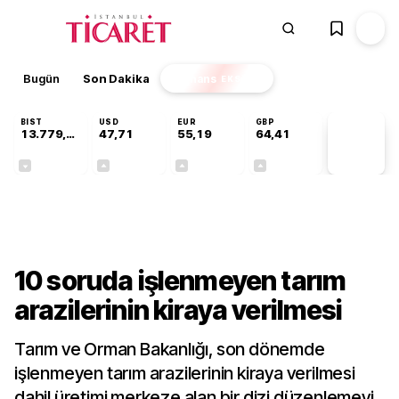
Bugün
Son Dakika
Finans
EKSTRA
BIST
USD
EUR
GBP
13.779,39
47,71
55,19
64,41
PİYASA
VERİLERİ
-0,14%
+0,18%
+0,32%
+0,38%
Sektörel
10 soruda işlenmeyen tarım
arazilerinin kiraya verilmesi
Tarım ve Orman Bakanlığı, son dönemde
işlenmeyen tarım arazilerinin kiraya verilmesi
dahil üretimi merkeze alan bir dizi düzenlemeyi