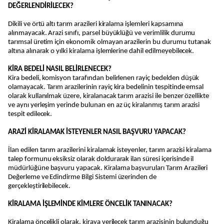
DEĞERLENDİRİLECEK?
Dikili ve örtü altı tarım arazileri kiralama işlemleri kapsamına
alınmayacak. Arazi sınıfı, parsel büyüklüğü ve verimlilik durumu
tarımsal üretim için ekonomik olmayan arazilerin bu durumu tutanak
altına alınarak o yılki kiralama işlemlerine dahil edilmeyebilecek.
KİRA BEDELİ NASIL BELİRLENECEK?
Kira bedeli, komisyon tarafından belirlenen rayiç bedelden düşük
olamayacak. Tarım arazilerinin rayiç kira bedelinin tespitinde emsal
olarak kullanılmak üzere, kiralanacak tarım arazisi ile benzer özellikte
ve aynı yerleşim yerinde bulunan en az üç kiralanmış tarım arazisi
tespit edilecek.
ARAZİ KİRALAMAK İSTEYENLER NASIL BAŞVURU YAPACAK?
İlan edilen tarım arazilerini kiralamak isteyenler, tarım arazisi kiralama
talep formunu eksiksiz olarak doldurarak ilan süresi içerisinde il
müdürlüğüne başvuru yapacak. Kiralama başvuruları Tarım Arazileri
Değerleme ve Edindirme Bilgi Sistemi üzerinden de
gerçekleştirilebilecek.
KİRALAMA İŞLEMİNDE KİMLERE ÖNCELİK TANINACAK?
Kiralama öncelikli olarak, kiraya verilecek tarım arazisinin bulunduğu