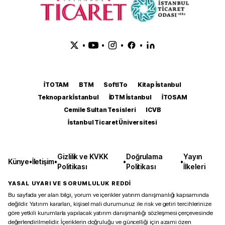
•
•
•
•
İTOTAM
BTM
SoftITo
Kitap İstanbul
Teknopark İstanbul
İDTM İstanbul
İTOSAM
Cemile Sultan Tesisleri
ICVB
İstanbul Ticaret Üniversitesi
Gizlilik ve KVKK
Doğrulama
Yayın
Künye
•
İletişim
•
•
•
Politikası
Politikası
İlkeleri
YASAL UYARI VE SORUMLULUK REDDİ
Bu sayfada yer alan bilgi, yorum ve içerikler yatırım danışmanlığı kapsamında
değildir. Yatırım kararları, kişisel mali durumunuz ile risk ve getiri tercihlerinize
göre yetkili kurumlarla yapılacak yatırım danışmanlığı sözleşmesi çerçevesinde
değerlendirilmelidir. İçeriklerin doğruluğu ve güncelliği için azami özen