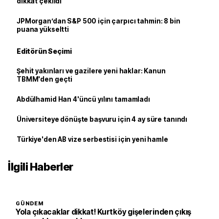
dikkat çekildi
JPMorgan’dan S&P 500 için çarpıcı tahmin: 8 bin
puana yükseltti
Editörün Seçimi
Şehit yakınları ve gazilere yeni haklar: Kanun
TBMM'den geçti
Abdülhamid Han 4'üncü yılını tamamladı
Üniversiteye dönüşte başvuru için 4 ay süre tanındı
Türkiye'den AB vize serbestisi için yeni hamle
İlgili Haberler
GÜNDEM
Yola çıkacaklar dikkat! Kurtköy gişelerinden çıkış