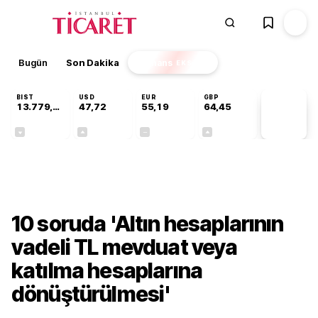
Bugün
Son Dakika
Finans
EKSTRA
BIST
USD
EUR
GBP
13.779,39
47,72
55,19
64,45
PİYASA
VERİLERİ
-0,14%
+0,02%
+0,00%
+0,05%
Gündem
10 soruda 'Altın hesaplarının
vadeli TL mevduat veya
katılma hesaplarına
dönüştürülmesi'