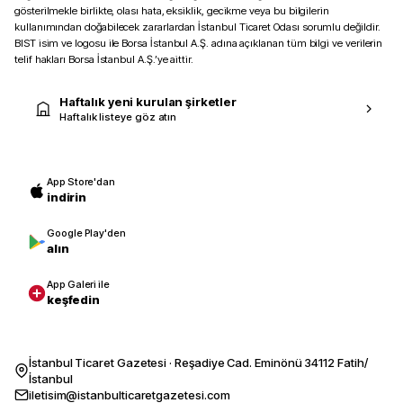
gösterilmekle birlikte, olası hata, eksiklik, gecikme veya bu bilgilerin
kullanımından doğabilecek zararlardan İstanbul Ticaret Odası sorumlu değildir.
BIST isim ve logosu ile Borsa İstanbul A.Ş. adına açıklanan tüm bilgi ve verilerin
telif hakları Borsa İstanbul A.Ş.’ye aittir.
Haftalık yeni kurulan şirketler
Haftalık listeye göz atın
App Store'dan
indirin
Google Play'den
alın
App Galeri ile
keşfedin
İstanbul Ticaret Gazetesi · Reşadiye Cad. Eminönü 34112 Fatih/
İstanbul
iletisim@istanbulticaretgazetesi.com