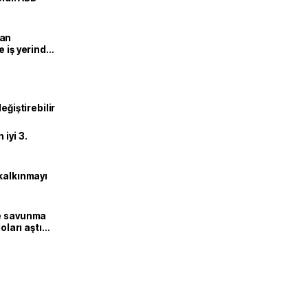
man
e iş yerinde
eğiştirebilir
iyi 3.
kalkınmayı
ne savunma
oları aştı