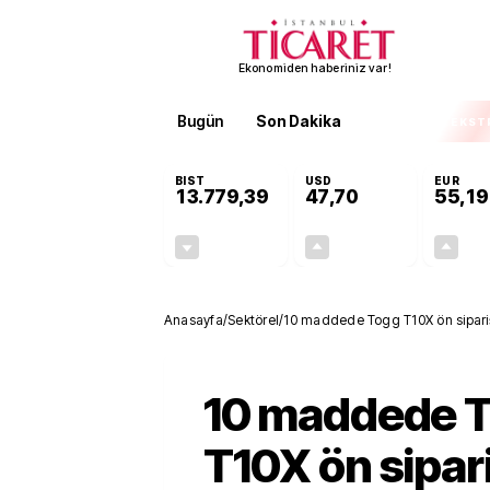
Ekonomiden haberiniz var!
Bugün
Son Dakika
Finans
EKST
BIST
USD
EUR
13.779,39
47,70
55,19
-0,14%
+0,15%
-19,42
0,07
Anasayfa
/
Sektörel
/
10 maddede Togg T10X ön sipariş 
10 maddede 
T10X ön sipar