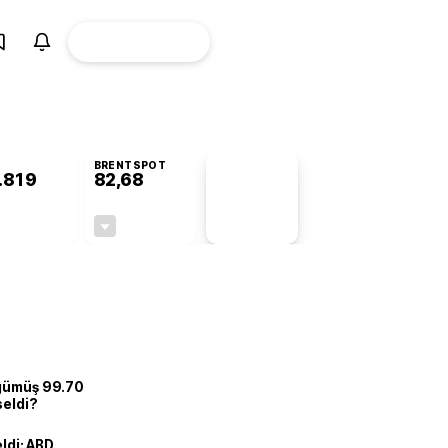
ÜYE
CANLI BORSA
Girişi
BRENTSPOT
.819
82,68
PİYASA
VERİLERİ
+0,47%
-0,12%
+0,00
-0,10
 gümüş 99.70
seldi?
eldi: ABD