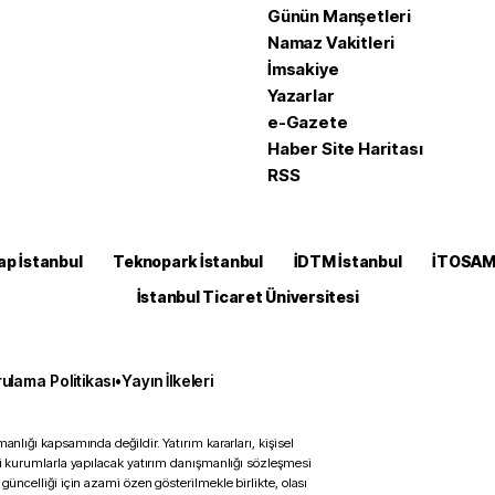
Günün Manşetleri
Namaz Vakitleri
İmsakiye
Yazarlar
e-Gazete
Haber Site Haritası
RSS
ap İstanbul
Teknopark İstanbul
İDTM İstanbul
İTOSA
İstanbul Ticaret Üniversitesi
ulama Politikası
•
Yayın İlkeleri
anlığı kapsamında değildir. Yatırım kararları, kişisel
ili kurumlarla yapılacak yatırım danışmanlığı sözleşmesi
 güncelliği için azami özen gösterilmekle birlikte, olası