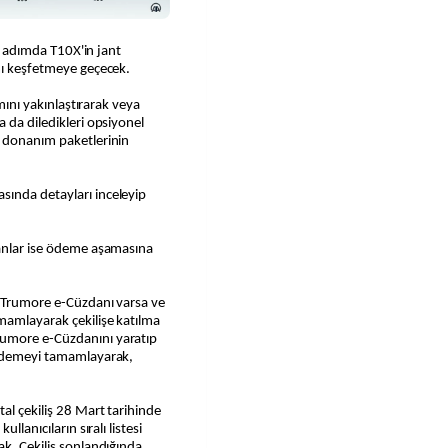
ki adımda T10X'in jant
mı keşfetmeye geçecek.
ımını yakınlaştırarak veya
 da diledikleri opsiyonel
ı donanım paketlerinin
sında detayları inceleyip
yanlar ise ödeme aşamasına
r Trumore e-Cüzdanı varsa ve
mamlayarak çekilişe katılma
rumore e-Cüzdanını yaratıp
 ödemeyi tamamlayarak,
al çekiliş 28 Mart tarihinde
llanıcıların sıralı listesi
ak. Çekiliş sonlandığında