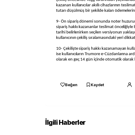
kazanan kullanıcılar akıllı cihazlarının teslim
tutarı düşülmüş bir şekilde kalan ödemelerin
9- Ön sipariş dönemi sonunda noter huzurund
sipariş hakkı kazananlar teslimat önceliğiyle b
tarihi belirlenirken seçilen versiyonun yaklaş
kullanıcının çekiliş sıralamasındaki yeri dikka
10- Çekilişte sipariş hakkı kazanamayan kull
ise kullanıcıların Trumore e-Cüzdanlarına ar
olarak en geç 14 gün içinde otomatik olarak h
Beğen
Kaydet
İlgili Haberler