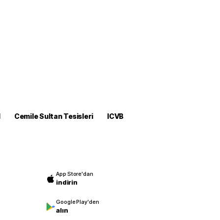
M
Cemile Sultan Tesisleri
ICVB
App Store'dan
indirin
Google Play'den
alın