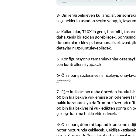
3- Dış rengi belirleyen kullanıcılar, bir sonra
seçenekleri arasından seçim yapıp, iç tasarı
4- Kullanıcılar, T10X'in geniş hacimli iç tasar
daha geniş bir açıdan görebilecek. Sonrasında
donanımları ekleyip, lansmana özel avantajl
detaylarını görüntüleyebilecek.
5- Konfigürasyonu tamamlayanlar özet sayfa
son kontrollerini yapacak.
6- Ön sipariş sözleşmesini inceleyip onayla
geçecek.
7- Eğer kullanıcının daha önceden kurulu bi
60 bin lira bakiye yüklemişse ön ödemeyi ta
hakkı kazanacak ya da Trumore üzerinden T
60 bin lira bakiyesini yükledikten sonra ön
çekilişe katılma hakkı elde edecek.
8- Ön sipariş dönemi kapandıktan sonra, dijit
noter huzurunda çekilecek. Çekilişe katılacak ku
çekiliş öncesinde Togg tarafından yayınlanac