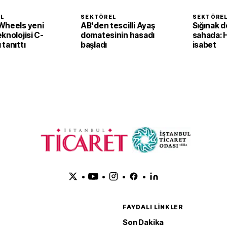
EL
SEKTÖREL
SEKTÖRE
Wheels yeni
AB'den tescilli Ayaş
Sığınak d
knolojisi C-
domatesinin hasadı
sahada: 
tanıttı
başladı
isabet
•
•
•
•
FAYDALI LINKLER
Son Dakika