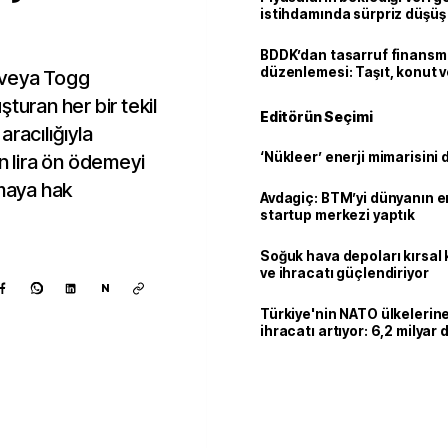
istihdamında sürpriz düşüş
BDDK’dan tasarruf finans
düzenlemesi: Taşıt, konut v
 veya Togg
limitler değişti
turan her bir tekil
Editörün Seçimi
 aracılığıyla
‘Nükleer’ enerji mimarisini d
in lira ön ödemeyi
lmaya hak
Avdagiç: BTM’yi dünyanın en 
startup merkezi yaptık
Soğuk hava depoları kırsal 
ve ihracatı güçlendiriyor
N
Türkiye'nin NATO ülkeleri
ihracatı artıyor: 6,2 milyar d
milyar doları aştı
Kaynak ekle