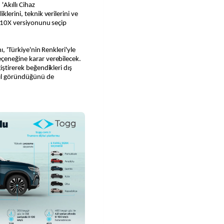
Akıllı Cihaz
lerini, teknik verilerini ve
i T10X versiyonunu seçip
ı, 'Türkiye'nin Renkleri'yle
eçeneğine karar verebilecek.
iştirerek beğendikleri dış
sıl göründüğünü de