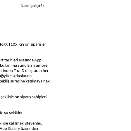
Nasıl çalışır?
›
k
ı Togg T10X için ön siparişler
t tarihleri arasında App
n kullanıma sunulan Trumore
erinden Tru.ID oluşturan her
ılığıyla cüzdanlarına
çekiliş sürecine katılmaya hak
ekilişle ön sipariş sahipleri
e şu şekilde:
ilişe katılmak isteyenler,
 App Gallery üzerinden