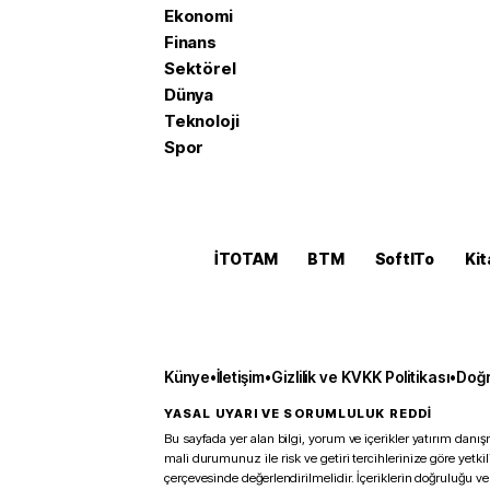
Ekonomi
Finans
Sektörel
Dünya
Teknoloji
Spor
İTOTAM
BTM
SoftITo
Kit
Künye
•
İletişim
•
Gizlilik ve KVKK Politikası
•
Doğr
YASAL UYARI VE SORUMLULUK REDDİ
Bu sayfada yer alan bilgi, yorum ve içerikler yatırım danışm
mali durumunuz ile risk ve getiri tercihlerinize göre yetk
çerçevesinde değerlendirilmelidir. İçeriklerin doğruluğu ve