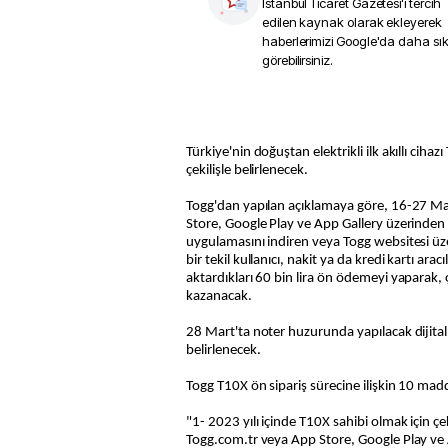
İstanbul Ticaret Gazetesi
'i tercih
edilen kaynak olarak ekleyerek
haberlerimizi Google'da daha sı
görebilirsiniz.
Türkiye'nin doğuştan elektrikli ilk akıllı cihaz
çekilişle belirlenecek.
Togg'dan yapılan açıklamaya göre, 16-27 Mar
Store, Google Play ve App Gallery üzerinde
uygulamasını indiren veya Togg websitesi üz
bir tekil kullanıcı, nakit ya da kredi kartı arac
aktardıkları 60 bin lira ön ödemeyi yaparak, 
kazanacak.
28 Mart'ta noter huzurunda yapılacak dijital ç
belirlenecek.
Togg T10X ön sipariş sürecine ilişkin 10 madd
"1- 2023 yılı içinde T10X sahibi olmak için çek
Togg.com.tr veya App Store, Google Play ve