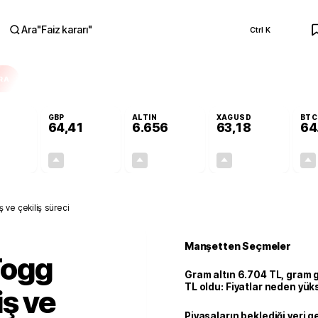
Ara
"
Faiz kararı
"
Ctrl K
RA
GBP
ALTIN
XAGUSD
BTC
64,41
6.656
63,18
64
+0,32%
+0,38%
+2,52%
+2,73%
0,18
0,24
163,43
1,68
ve çekiliş süreci
Manşetten Seçmeler
Togg
Gram altın 6.704 TL, gram
TL oldu: Fiyatlar neden yük
iş ve
Piyasaların beklediği veri g