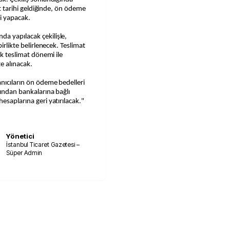
at tarihi geldiğinde, ön ödeme
i yapacak.
a yapılacak çekilişle,
irlikte belirlenecek. Teslimat
ık teslimat dönemi ile
te alınacak.
anıcıların ön ödeme bedelleri
dından bankalarına bağlı
esaplarına geri yatırılacak."
Yönetici
İstanbul Ticaret Gazetesi –
Süper Admin