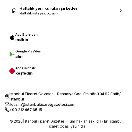
Haftalık yeni kurulan şirketler
Haftalık listeye göz atın
App Store'dan
indirin
Google Play'den
alın
App Galeri ile
keşfedin
İstanbul Ticaret Gazetesi · Reşadiye Cad. Eminönü 34112 Fatih/
İstanbul
iletisim@istanbulticaretgazetesi.com
+90 212 467 65 15
© 2026 İstanbul Ticaret Gazetesi · Tüm hakları saklıdır · Bir İstanbul
Ticaret Odası yayınıdır