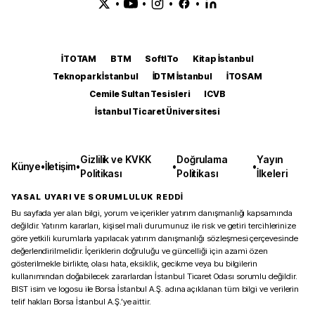
•
•
•
•
İTOTAM
BTM
SoftITo
Kitap İstanbul
Teknopark İstanbul
İDTM İstanbul
İTOSAM
Cemile Sultan Tesisleri
ICVB
İstanbul Ticaret Üniversitesi
Gizlilik ve KVKK
Doğrulama
Yayın
Künye
•
İletişim
•
•
•
Politikası
Politikası
İlkeleri
YASAL UYARI VE SORUMLULUK REDDİ
Bu sayfada yer alan bilgi, yorum ve içerikler yatırım danışmanlığı kapsamında
değildir. Yatırım kararları, kişisel mali durumunuz ile risk ve getiri tercihlerinize
göre yetkili kurumlarla yapılacak yatırım danışmanlığı sözleşmesi çerçevesinde
değerlendirilmelidir. İçeriklerin doğruluğu ve güncelliği için azami özen
gösterilmekle birlikte, olası hata, eksiklik, gecikme veya bu bilgilerin
kullanımından doğabilecek zararlardan İstanbul Ticaret Odası sorumlu değildir.
BIST isim ve logosu ile Borsa İstanbul A.Ş. adına açıklanan tüm bilgi ve verilerin
telif hakları Borsa İstanbul A.Ş.’ye aittir.