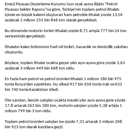
Enerji Piyasası Düzenleme Kurumu’nun ocak ayına ilişkin "Petrol
Piyasası Sektör Raporu"na göre, Türkiye'nin toplam petrol ithalatı
içinde en büyük kalemi oluşturan ham petrolde ithalat yüzde 13,56
azalarak 2 milyon 255 bin 846 ton olarak gerçekleşti.
Bu dönemde motorin türleri ithalatı yüzde 8,71 artışla 777 bin 24 ton
seviyesinde gerçekleşti.
İthalatın kalan bölümünü fuel-oil türleri, havacılık ve denizcilik yakıtları
oluşturdu.
Böylece, toplam ithalat ocakta geçen yılın aynı ayına göre yüzde 3,63
azalarak 3 milyon 449 bin 668 ton oldu.
En fazla ham petrol ve petrol ürünleri ithalatı 1 milyon 180 bin 975
tonla Rusya'dan yapılırken, bu ülkeyi 917 bin 656 tonla Irak ve 633
bin 740 tonla Kazakistan izledi.
Öte yandan, benzin satışları ocakta önceki yılın aynı ayına göre yüzde
17,8 artarak 263 bin 180 ton, motorin satışları yüzde 5,38 artışla 1
milyon 799 bin 3 ton oldu.
Toplam petrol ürünleri satışları ise yüzde 7,31 artarak 2 milyon 208
bin 923 ton olarak kayıtlara geçti.