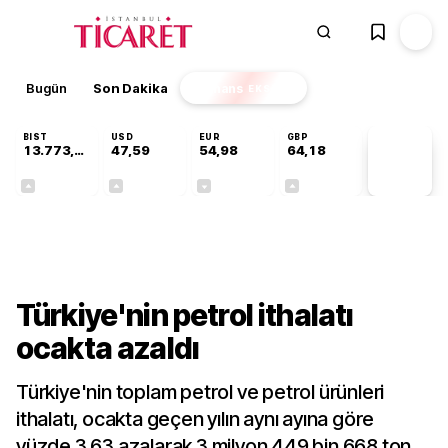
Bugün
Son Dakika
Finans
EKSTRA
BIST
USD
EUR
GBP
13.773,24
47,59
54,98
64,18
PİYASA
VERİLERİ
+0,51%
+0,06%
-0,06%
+0,14%
Sektörel
Türkiye'nin petrol ithalatı
ocakta azaldı
Türkiye'nin toplam petrol ve petrol ürünleri
ithalatı, ocakta geçen yılın aynı ayına göre
yüzde 3,63 azalarak 3 milyon 449 bin 668 ton