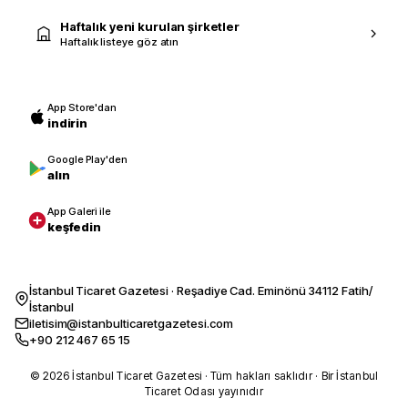
Haftalık yeni kurulan şirketler
Haftalık listeye göz atın
App Store'dan
indirin
Google Play'den
alın
App Galeri ile
keşfedin
İstanbul Ticaret Gazetesi · Reşadiye Cad. Eminönü 34112 Fatih/
İstanbul
iletisim@istanbulticaretgazetesi.com
+90 212 467 65 15
© 2026 İstanbul Ticaret Gazetesi · Tüm hakları saklıdır · Bir İstanbul
Ticaret Odası yayınıdır