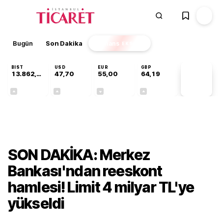
Bugün
Son Dakika
Finans
EKSTRA
BIST
USD
EUR
GBP
13.862,08
47,70
55,00
64,19
PİYASA
VERİLERİ
+0,46%
+0,17%
-0,03%
+0,02%
Gündem
SON DAKİKA: Merkez
Bankası'ndan reeskont
hamlesi! Limit 4 milyar TL'ye
yükseldi