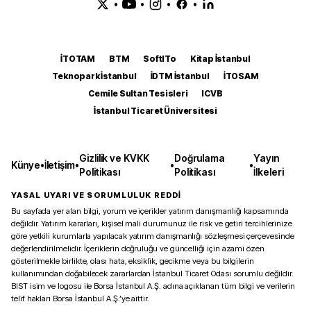
•
•
•
•
İTOTAM
BTM
SoftITo
Kitap İstanbul
Teknopark İstanbul
İDTM İstanbul
İTOSAM
Cemile Sultan Tesisleri
ICVB
İstanbul Ticaret Üniversitesi
Gizlilik ve KVKK
Doğrulama
Yayın
Künye
•
İletişim
•
•
•
Politikası
Politikası
İlkeleri
YASAL UYARI VE SORUMLULUK REDDİ
Bu sayfada yer alan bilgi, yorum ve içerikler yatırım danışmanlığı kapsamında
değildir. Yatırım kararları, kişisel mali durumunuz ile risk ve getiri tercihlerinize
göre yetkili kurumlarla yapılacak yatırım danışmanlığı sözleşmesi çerçevesinde
değerlendirilmelidir. İçeriklerin doğruluğu ve güncelliği için azami özen
gösterilmekle birlikte, olası hata, eksiklik, gecikme veya bu bilgilerin
kullanımından doğabilecek zararlardan İstanbul Ticaret Odası sorumlu değildir.
BIST isim ve logosu ile Borsa İstanbul A.Ş. adına açıklanan tüm bilgi ve verilerin
telif hakları Borsa İstanbul A.Ş.’ye aittir.