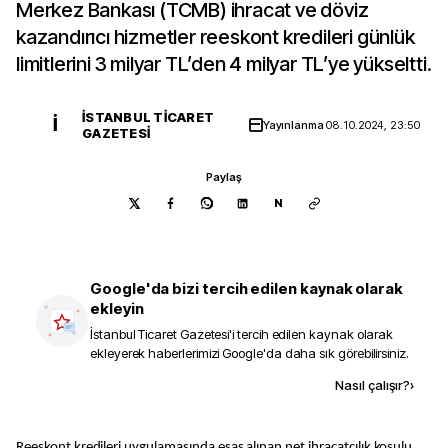
Merkez Bankası (TCMB) ihracat ve döviz
kazandırıcı hizmetler reeskont kredileri günlük
limitlerini 3 milyar TL’den 4 milyar TL’ye yükseltti.
İSTANBUL TICARET
İ
Yayınlanma
08.10.2024, 23:50
GAZETESI
Paylaş
N
Google'da bizi tercih edilen kaynak olarak
ekleyin
İstanbul Ticaret Gazetesi
'i tercih edilen kaynak olarak
ekleyerek haberlerimizi Google'da daha sık görebilirsiniz.
Kaynak ekle
Nasıl çalışır?
›
Reeskont kredileri uygulamasında esas alınan net ihracatçılık koşulu