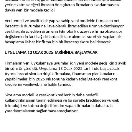
yerine katma değerli ihracatı öne çıkaran firmaların skorlanmasına
dayalı yeni bir modele geçildi.
Veri temelli ve analitik bir yapıya sahip yeni modelde firmaların net
ihracatçılık durumlarına ilave olarak, ihraç edilen ürün ve destinasyon
çeşitliliği, ihraç edilen ürünlerin teknolojik düzeyi ve firma ölçeği gibi
değişkenlerin farklı ağırlıklarda dikkate alınması suretiyle yapılan bir
hesaplama ile her bir firma için bir ihracatçı skoru belirlenecek.
UYGULAMA 13 OCAK 2025 TARİHİNDE BAŞLAYACAK
Firmaların yeni uygulamaya uyumları için yeni modele geçiş için 3 aylık
bir süre öngörüldü. Uygulama 13 Ocak 2025 tarihinde başlayacak.
Ayrıca ihracat skorları düşük firmalara, finansman planlamalarını
yapabilmeleri için 2025 yılı sonuna kadar vadesi gelecek reeskont
kredilerini yenileyebilme hakkı tanındı.
Skorlama modeli ile reeskont kredilerinin daha hedefli
kullandırılmasının temin edilmesi ve bu suretle kredilerden yüksek
teknolojili ve katma değerli üretim yapan firmaların daha fazla
yararlanmalarının sağlanması amaçlanıyor.