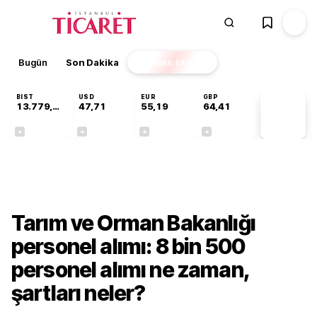
Bugün
Son Dakika
Finans
EKSTRA
BIST
USD
EUR
GBP
13.779,39
47,71
55,19
64,41
PİYASA
VERİLERİ
-0,14%
+0,18%
+0,32%
+0,38%
Gündem
Tarım ve Orman Bakanlığı
personel alımı: 8 bin 500
personel alımı ne zaman,
şartları neler?