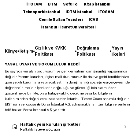
İTOTAM
BTM
SoftITo
Kitap İstanbul
Teknopark İstanbul
İDTM İstanbul
İTOSAM
Cemile Sultan Tesisleri
ICVB
İstanbul Ticaret Üniversitesi
Gizlilik ve KVKK
Doğrulama
Yayın
Künye
•
İletişim
•
•
•
Politikası
Politikası
İlkeleri
YASAL UYARI VE SORUMLULUK REDDİ
Bu sayfada yer alan bilgi, yorum ve içerikler yatırım danışmanlığı kapsamında
değildir. Yatırım kararları, kişisel mali durumunuz ile risk ve getiri tercihlerinize
göre yetkili kurumlarla yapılacak yatırım danışmanlığı sözleşmesi çerçevesinde
değerlendirilmelidir. İçeriklerin doğruluğu ve güncelliği için azami özen
gösterilmekle birlikte, olası hata, eksiklik, gecikme veya bu bilgilerin
kullanımından doğabilecek zararlardan İstanbul Ticaret Odası sorumlu değildir.
BIST isim ve logosu ile Borsa İstanbul A.Ş. adına açıklanan tüm bilgi ve verilerin
telif hakları Borsa İstanbul A.Ş.’ye aittir.
Haftalık yeni kurulan şirketler
Haftalık listeye göz atın