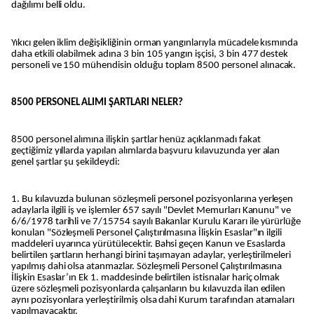
dağılımı belli oldu.
Yıkıcı gelen iklim değişikliğinin orman yangınlarıyla mücadele kısmında
daha etkili olabilmek adına 3 bin 105 yangın işçisi, 3 bin 477 destek
personeli ve 150 mühendisin olduğu toplam 8500 personel alınacak.
8500 PERSONEL ALIMI ŞARTLARI NELER?
8500 personel alımına ilişkin şartlar henüz açıklanmadı fakat
geçtiğimiz yıllarda yapılan alımlarda başvuru kılavuzunda yer alan
genel şartlar şu şekildeydi:
1. Bu kılavuzda bulunan sözleşmeli personel pozisyonlarına yerleşen
adaylarla ilgili iş ve işlemler 657 sayılı "Devlet Memurları Kanunu" ve
6/6/1978 tarihli ve 7/15754 sayılı Bakanlar Kurulu Kararı ile yürürlüğe
konulan "Sözleşmeli Personel Çalıştırılmasına İlişkin Esaslar"ın ilgili
maddeleri uyarınca yürütülecektir. Bahsi geçen Kanun ve Esaslarda
belirtilen şartların herhangi birini taşımayan adaylar, yerleştirilmeleri
yapılmış dahi olsa atanmazlar. Sözleşmeli Personel Çalıştırılmasına
İlişkin Esaslar’ın Ek 1. maddesinde belirtilen istisnalar hariç olmak
üzere sözleşmeli pozisyonlarda çalışanların bu kılavuzda ilan edilen
aynı pozisyonlara yerleştirilmiş olsa dahi Kurum tarafından atamaları
yapılmayacaktır.