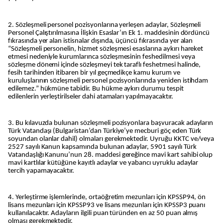
2. Sözleşmeli personel pozisyonlarına yerleşen adaylar, Sözleşmeli
Personel Çalıştırılmasına İlişkin Esaslar’ın Ek 1. maddesinin dördüncü
fıkrasında yer alan istisnalar dışında, üçüncü fıkrasında yer alan
“Sözleşmeli personelin, hizmet sözleşmesi esaslarına aykırı hareket
etmesi nedeniyle kurumlarınca sözleşmesinin feshedilmesi veya
sözleşme dönemi içinde sözleşmeyi tek taraflı feshetmesi halinde,
fesih tarihinden itibaren bir yıl geçmedikçe kamu kurum ve
kuruluşlarının sözleşmeli personel pozisyonlarında yeniden istihdam
edilemez.” hükmüne tabidir. Bu hükme aykırı durumu tespit
edilenlerin yerleştirilseler dahi atamaları yapılmayacaktır.
3. Bu kılavuzda bulunan sözleşmeli pozisyonlara başvuracak adayların
Türk Vatandaşı (Bulgaristan’dan Türkiye’ye mecburi göç eden Türk
soyundan olanlar dahil) olmaları gerekmektedir. Uyruğu KKTC ve/veya
2527 sayılı Kanun kapsamında bulunan adaylar, 5901 sayılı Türk
Vatandaşlığı Kanunu’nun 28. maddesi gereğince mavi kart sahibi olup
mavi kartlılar kütüğüne kayıtlı adaylar ve yabancı uyruklu adaylar
tercih yapamayacaktır.
4. Yerleştirme işlemlerinde, ortaöğretim mezunları için KPSSP94, ön
lisans mezunları için KPSSP93 ve lisans mezunları için KPSSP3 puanı
kullanılacaktır. Adayların ilgili puan türünden en az 50 puan almış
olması gerekmektedir.