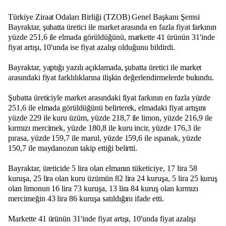
Türkiye Ziraat Odaları Birliği (TZOB) Genel Başkanı Şemsi
Bayraktar, şubatta üretici ile market arasında en fazla fiyat farkının
yüzde 251,6 ile elmada görüldüğünü, markette 41 ürünün 31'inde
fiyat artışı, 10'unda ise fiyat azalışı olduğunu bildirdi.
Bayraktar, yaptığı yazılı açıklamada, şubatta üretici ile market
arasındaki fiyat farklılıklarına ilişkin değerlendirmelerde bulundu.
Şubatta üreticiyle market arasındaki fiyat farkının en fazla yüzde
251,6 ile elmada görüldüğünü belirterek, elmadaki fiyat artışını
yüzde 229 ile kuru üzüm, yüzde 218,7 ile limon, yüzde 216,9 ile
kırmızı mercimek, yüzde 180,8 ile kuru incir, yüzde 176,3 ile
pırasa, yüzde 159,7 ile marul, yüzde 159,6 ile ıspanak, yüzde
150,7 ile maydanozun takip ettiği belirtti.
Bayraktar, üreticide 5 lira olan elmanın tüketiciye, 17 lira 58
kuruşa, 25 lira olan kuru üzümün 82 lira 24 kuruşa, 5 lira 25 kuruş
olan limonun 16 lira 73 kuruşa, 13 lira 84 kuruş olan kırmızı
mercimeğin 43 lira 86 kuruşa satıldığını ifade etti.
Markette 41 ürünün 31'inde fiyat artışı, 10'unda fiyat azalışı