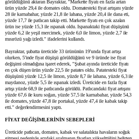
görüldüğünü aktaran Bayraktar, "Markette fiyatı en fazla artan
ürün yüzde 29,4 ile domates oldu. Domatesteki fiyat artışını yüzde
28 ile karnabahar, yüzde 21,8 ile lahana, yüzde 20,4 ile dana eti,
yüzde 17,7 ile patlıcan takip etti. Markette fiyatı en çok azalan
ürün ise yüzde 15,3 ile ıspanak oldu. Ispanaktaki fiyat düşüşünü
yüzde 6,2 ile yeşil mercimek, yüzde 6,0 ile limon, yüzde 2,7 ile
mısırözü yağı izledi." ifadelerini kullandı.
Bayraktar, şubatta üreticide 33 ürününün 19'unda fiyat artışı
olurken, 5'inde fiyat düşüşü görüldüğünü ve 9 üründe ise fiyat
değişimi olmadığına işaret ederek, "Şubat ayında üreticide fiyatı
en çok düşen ürün yüzde 22,5 ile patates oldu. Patatesteki fiyat
düşüşünü yüzde 12,5 ile limon, yüzde 8,7 ile lahana, yüzde 6,3 ile
maydanoz, yüzde 5,5 ile ıspanak izledi. Üreticide en fazla fiyat
artışı yüzde 68,9 ile patlıcanda görüldü. Patlıcandaki fiyat artışını
yüzde 67,6 ile kuru soğan, yüzde 57,5 ile karnabahar, yüzde 54,3
ile domates, yüzde 47,8 ile portakal, yüzde 47,4 ile kabak takip
etti." değerlendirmesini yaptı.
FİYAT DEĞİŞİMLERİNİN SEBEPLERİ
Üreticide patlıcan, domates, kabak ve salatalıkta havaların soğuk
gitmesi nedeniyle arzdaki azalmanın fiyatları yükselttiğini belirten