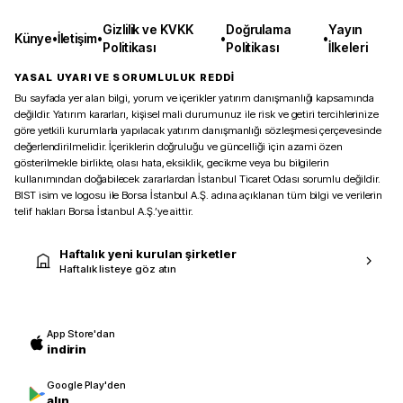
Gizlilik ve KVKK
Doğrulama
Yayın
Künye
•
İletişim
•
•
•
Politikası
Politikası
İlkeleri
YASAL UYARI VE SORUMLULUK REDDİ
Bu sayfada yer alan bilgi, yorum ve içerikler yatırım danışmanlığı kapsamında
değildir. Yatırım kararları, kişisel mali durumunuz ile risk ve getiri tercihlerinize
göre yetkili kurumlarla yapılacak yatırım danışmanlığı sözleşmesi çerçevesinde
değerlendirilmelidir. İçeriklerin doğruluğu ve güncelliği için azami özen
gösterilmekle birlikte, olası hata, eksiklik, gecikme veya bu bilgilerin
kullanımından doğabilecek zararlardan İstanbul Ticaret Odası sorumlu değildir.
BIST isim ve logosu ile Borsa İstanbul A.Ş. adına açıklanan tüm bilgi ve verilerin
telif hakları Borsa İstanbul A.Ş.’ye aittir.
Haftalık yeni kurulan şirketler
Haftalık listeye göz atın
App Store'dan
indirin
Google Play'den
alın