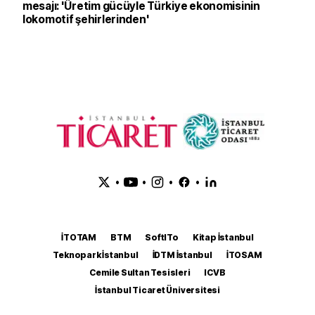
mesajı: 'Üretim gücüyle Türkiye ekonomisinin
lokomotif şehirlerinden'
•
•
•
•
İTOTAM
BTM
SoftITo
Kitap İstanbul
Teknopark İstanbul
İDTM İstanbul
İTOSAM
Cemile Sultan Tesisleri
ICVB
İstanbul Ticaret Üniversitesi