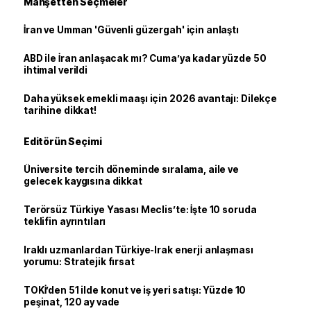
Manşetten Seçmeler
İran ve Umman 'Güvenli güzergah' için anlaştı
ABD ile İran anlaşacak mı? Cuma’ya kadar yüzde 50
ihtimal verildi
Daha yüksek emekli maaşı için 2026 avantajı: Dilekçe
tarihine dikkat!
Editörün Seçimi
Üniversite tercih döneminde sıralama, aile ve
gelecek kaygısına dikkat
Terörsüz Türkiye Yasası Meclis’te: İşte 10 soruda
teklifin ayrıntıları
Iraklı uzmanlardan Türkiye-Irak enerji anlaşması
yorumu: Stratejik fırsat
TOKİ’den 51 ilde konut ve iş yeri satışı: Yüzde 10
peşinat, 120 ay vade