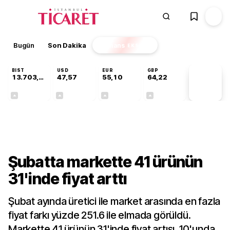
Bugün
Son Dakika
Finans
EKSTRA
BIST
USD
EUR
GBP
13.703,13
47,57
55,10
64,22
PİYASA
VERİLERİ
+0,11%
+0,01%
+0,16%
+0,19%
Gündem
Şubatta markette 41 ürünün
31'inde fiyat arttı
Şubat ayında üretici ile market arasında en fazla
fiyat farkı yüzde 251.6 ile elmada görüldü.
Markette 41 ürünün 31'inde fiyat artışı, 10'unda