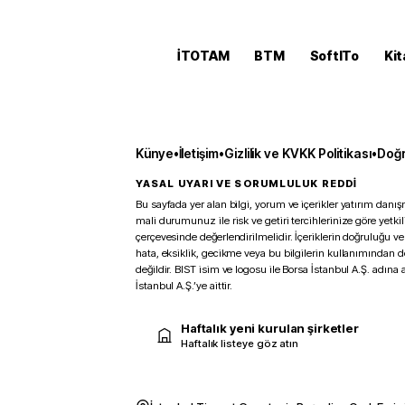
İTOTAM
BTM
SoftITo
Kit
Künye
•
İletişim
•
Gizlilik ve KVKK Politikası
•
Doğr
YASAL UYARI VE SORUMLULUK REDDİ
Bu sayfada yer alan bilgi, yorum ve içerikler yatırım danışm
mali durumunuz ile risk ve getiri tercihlerinize göre yetk
çerçevesinde değerlendirilmelidir. İçeriklerin doğruluğu ve
hata, eksiklik, gecikme veya bu bilgilerin kullanımından 
değildir. BIST isim ve logosu ile Borsa İstanbul A.Ş. adına a
İstanbul A.Ş.’ye aittir.
Haftalık yeni kurulan şirketler
Haftalık listeye göz atın