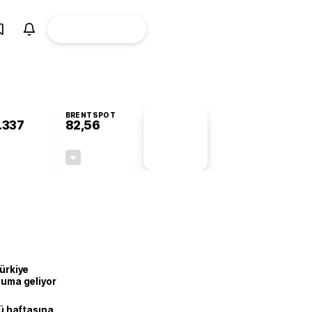
ÜYE
CANLI BORSA
Girişi
BRENTSPOT
.337
82,56
PİYASA
VERİLERİ
-0,78%
-0,27%
+0,00
-0,22
Türkiye
onuma geliyor
lü haftasına