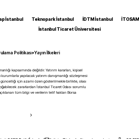
ap İstanbul
Teknopark İstanbul
İDTM İstanbul
İTOSA
İstanbul Ticaret Üniversitesi
ulama Politikası
•
Yayın İlkeleri
anlığı kapsamında değildir. Yatırım kararları, kişisel
ili kurumlarla yapılacak yatırım danışmanlığı sözleşmesi
 güncelliği için azami özen gösterilmekle birlikte, olası
doğabilecek zararlardan İstanbul Ticaret Odası sorumlu
çıklanan tüm bilgi ve verilerin telif hakları Borsa