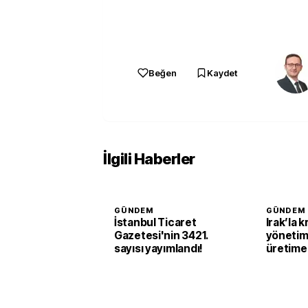
Beğen
Kaydet
İlgili Haberler
GÜNDEM
GÜNDEM
İstanbul Ticaret
Irak’la k
Gazetesi'nin 3421.
yönetim
sayısı yayımlandı!
üretime