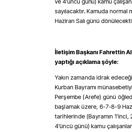
ve 4’üncü günü) kamu çalışanlar
sayılacaktır. Kamuda normal 
Haziran Salı günü dönülecektir
İletişim Başkanı Fahrettin A
yaptığı açıklama şöyle:
Yakın zamanda idrak edeceğ
Kurban Bayramı münasebetiyl
Perşembe (Arefe) günü öğle
başlamak üzere, 6-7-8-9 Haz
tarihlerinde (Bayramın 1’inci,
4’üncü günü) kamu çalışanlarım