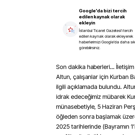
Google'da bizi tercih
edilen kaynak olarak
ekleyin
İstanbul Ticaret Gazetesi
'i tercih
edilen kaynak olarak ekleyerek
haberlerimizi Google'da daha sı
görebilirsiniz.
Son dakika haberleri... İletişim Başkanı Fahrettin
Altun, çalışanlar için Kurban Ba
ilgili açıklamada bulundu. Alt
idrak edeceğimiz mübarek Ku
münasebetiyle, 5 Haziran Per
öğleden sonra başlamak üzer
2025 tarihlerinde (Bayramın 1’i