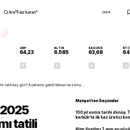
Ara
"
Faiz kararı
"
Ctrl K
RA
GBP
ALTIN
XAGUSD
BTC
64,23
6.585
63,68
64
-0,01%
+0,09%
+1,42%
+3,54%
0,00
0,06
92,23
2,18
 kaç gün? Açıklama geldi! Mesai ne zaman
Manşetten Seçmeler
 2025
100 yıl sonra tarihi dönüş: 
kerkük’te ilk kez üretici k
 tatili
Altın fiyatları 7 ayın en güç