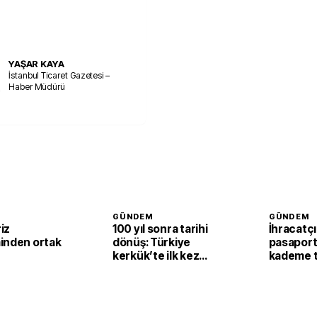
YAŞAR KAYA
İstanbul Ticaret Gazetesi –
Haber Müdürü
GÜNDEM
GÜNDEM
riz
100 yıl sonra tarihi
İhracatçı
inden ortak
dönüş: Türkiye
pasaport
kerkük’te ilk kez
kademe t
üretici konuma
geliyor