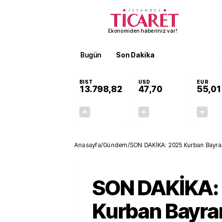
Ekonomiden haberiniz var!
Bugün
Son Dakika
Finans
EKST
BIST
USD
EUR
13.798,82
47,70
55,01
+0,70%
+0,17%
95,68
0,08
Anasayfa
/
Gündem
/
SON DAKİKA: 2025 Kurban Bayramı tatili
başlayacak?
SON DAKİKA:
Kurban Bayramı