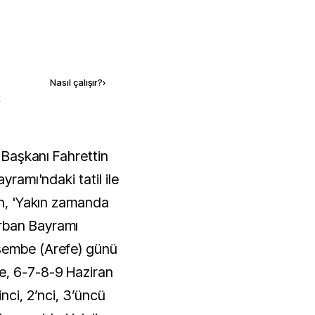
Kaynak ekle
Nasıl çalışır?
›
k
yramı'ndaki tatil ile
un, 'Yakın zamanda
rban Bayramı
şembe (Arefe) günü
e, 6-7-8-9 Haziran
nci, 2’nci, 3’üncü