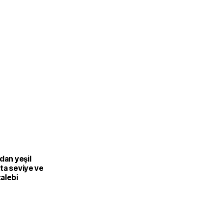
dan yeşil
ta seviye ve
alebi