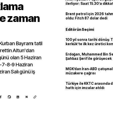
klama
ilerliyor: Saat 15.30’a dikka
ne zaman
Brent petrol için 2026 tahmi
oldu: Fitch 87 dolar dedi
Editörün Seçimi
100 yıl sonra tarihi dönüş: 
Kurban Bayramı tatil
kerkük’te ilk kez üretici k
hrettin Altun'dan
Erdoğan, Muhammed Bin Se
 günü olan 5 Haziran
Şahbaz Şerif ile görüşecek
-7-8-9 Haziran
MGK’dan İran-ABD çatışmala
ziran Salı günü iş
müzakere çağrısı
Türkiye ile KKTC arasında 
hattı için imzalar atıldı
N