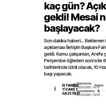
kaç gün? Açı
geldi! Mesai 
başlayacak?
Son dakika haberi... Beklenen 
açıklaması İletişim Başkanı Fa
geldi. Kamu çalışanları, Arefe
Perşembe öğleden sonra ile 6
tarihlerinde izinli olacak, 10 Ha
başı yapacak.
Yayınlanma
İSTANBUL
Paylaş
23.05.2025, 14:13
İ
TICARET
Güncellenme
GAZETESI
23.05.2025, 14:55