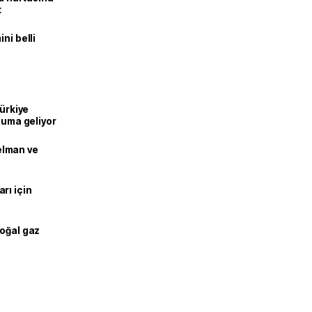
t
ni belli
Türkiye
onuma geliyor
lman ve
rı için
doğal gaz