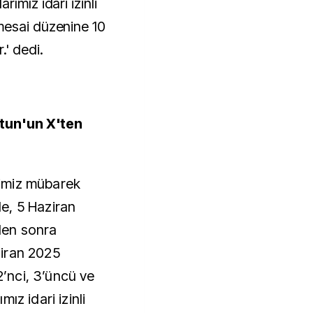
ımız idari izinli
mesai düzenine 10
.' dedi.
ltun'un X'ten
imiz mübarek
e, 5 Haziran
den sonra
iran 2025
 2’nci, 3’üncü ve
ız idari izinli