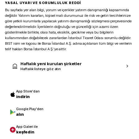
YASAL UYARI VE SORUMLULUK REDDİ
Bu sayfada yer alan bilgi, yorum ve içerikler yatırım danışmanlığı kapsamında
değildir. Yatırım kararları, kişisel mali durumunuz ile risk ve getiri tercihlerinize
göre yetkili kurumlarla yapılacak yatırım danışmanlığı sözleşmesi çerçevesinde
değerlendirilmelidir. İçeriklerin doğruluğu ve güncelliği için azami özen
gösterilmekle birlikte, olası hata, eksiklik, gecikme veya bu bilgilerin
kullanımından doğabilecek zararlardan İstanbul Ticaret Odası sorumlu değildir.
BIST isim ve logosu ile Borsa İstanbul A.Ş. adına açıklanan tüm bilgi ve verilerin
telif hakları Borsa İstanbul A.Ş.’ye aittir.
Haftalık yeni kurulan şirketler
Haftalık listeye göz atın
App Store'dan
indirin
Google Play'den
alın
App Galeri ile
keşfedin