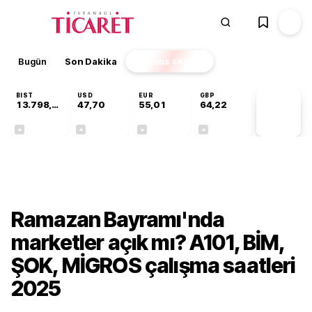
Bugün
Son Dakika
Finans
EKSTRA
BIST
USD
EUR
GBP
13.798,82
47,70
55,01
64,22
PİYASA
VERİLERİ
+0,70%
+0,17%
-0,01%
+0,08%
Gündem
Ramazan Bayramı'nda
marketler açık mı? A101, BİM,
ŞOK, MİGROS çalışma saatleri
2025