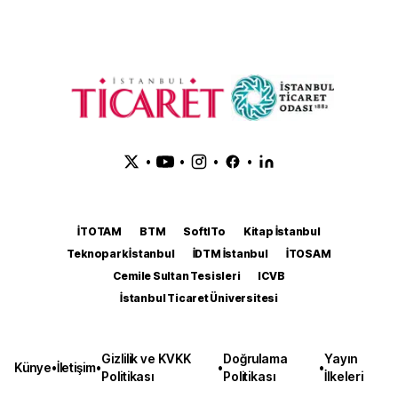
•
•
•
•
İTOTAM
BTM
SoftITo
Kitap İstanbul
Teknopark İstanbul
İDTM İstanbul
İTOSAM
Cemile Sultan Tesisleri
ICVB
İstanbul Ticaret Üniversitesi
Gizlilik ve KVKK
Doğrulama
Yayın
Künye
•
İletişim
•
•
•
Politikası
Politikası
İlkeleri