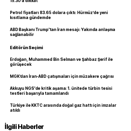
15.30’a dikkat
Petrol fiyatları 83.65 dolara çıktı: Hürmüz’de yeni
kısıtlama gündemde
ABD Başkanı Trump'tan İran mesajı: Yakında anlaşma
sağlanabilir
Editörün Seçimi
Erdoğan, Muhammed Bin Selman ve Şahbaz Şerif ile
görüşecek
MGK’dan İran-ABD çatışmaları için müzakere çağrısı
Akkuyu NGS'de kritik aşama: 1. ünitede türbin tesisi
testleri başarıyla tamamlandı
Türkiye ile KKTC arasında doğal gaz hattı için imzalar
atıldı
İlgili Haberler