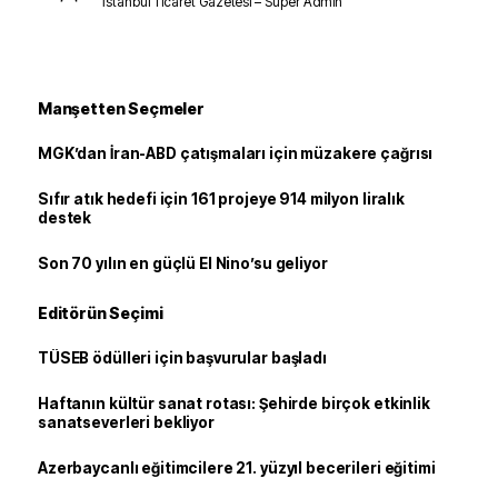
İstanbul Ticaret Gazetesi – Süper Admin
Manşetten Seçmeler
MGK’dan İran-ABD çatışmaları için müzakere çağrısı
Sıfır atık hedefi için 161 projeye 914 milyon liralık
destek
Son 70 yılın en güçlü El Nino’su geliyor
Editörün Seçimi
TÜSEB ödülleri için başvurular başladı
Haftanın kültür sanat rotası: Şehirde birçok etkinlik
sanatseverleri bekliyor
Azerbaycanlı eğitimcilere 21. yüzyıl becerileri eğitimi