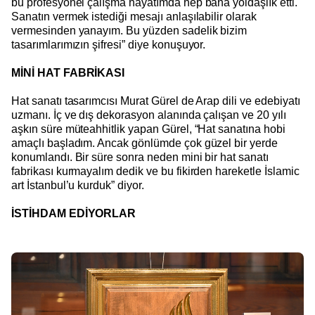
bu profesyonel çalışma hayatımda hep bana yoldaşlık etti.
Sanatın vermek istediği mesajı anlaşılabilir olarak
vermesinden yanayım. Bu yüzden sadelik bizim
tasarımlarımızın şifresi” diye konuşuyor.
MİNİ HAT FABRİKASI
Hat sanatı tasarımcısı Murat Gürel de Arap dili ve edebiyatı
uzmanı. İç ve dış dekorasyon alanında çalışan ve 20 yılı
aşkın süre müteahhitlik yapan Gürel, “Hat sanatına hobi
amaçlı başladım. Ancak gönlümde çok güzel bir yerde
konumlandı. Bir süre sonra neden mini bir hat sanatı
fabrikası kurmayalım dedik ve bu fikirden hareketle İslamic
art İstanbul’u kurduk” diyor.
İSTİHDAM EDİYORLAR