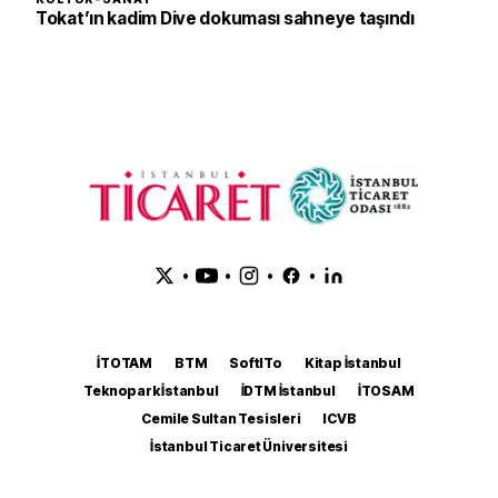
Tokat’ın kadim Dive dokuması sahneye taşındı
•
•
•
•
İTOTAM
BTM
SoftITo
Kitap İstanbul
Teknopark İstanbul
İDTM İstanbul
İTOSAM
Cemile Sultan Tesisleri
ICVB
İstanbul Ticaret Üniversitesi