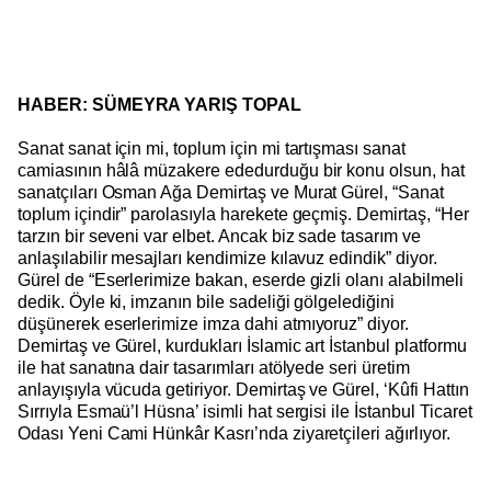
HABER: SÜMEYRA YARIŞ TOPAL
Sanat sanat için mi, toplum için mi tartışması sanat
camiasının hâlâ müzakere ededurduğu bir konu olsun, hat
sanatçıları Osman Ağa Demirtaş ve Murat Gürel, “Sanat
toplum içindir” parolasıyla harekete geçmiş. Demirtaş, “Her
tarzın bir seveni var elbet. Ancak biz sade tasarım ve
anlaşılabilir mesajları kendimize kılavuz edindik” diyor.
Gürel de “Eserlerimize bakan, eserde gizli olanı alabilmeli
dedik. Öyle ki, imzanın bile sadeliği gölgelediğini
düşünerek eserlerimize imza dahi atmıyoruz” diyor.
Demirtaş ve Gürel, kurdukları İslamic art İstanbul platformu
ile hat sanatına dair tasarımları atölyede seri üretim
anlayışıyla vücuda getiriyor. Demirtaş ve Gürel, ‘Kûfi Hattın
Sırrıyla Esmaü’l Hüsna’ isimli hat sergisi ile İstanbul Ticaret
Odası Yeni Cami Hünkâr Kasrı’nda ziyaretçileri ağırlıyor.