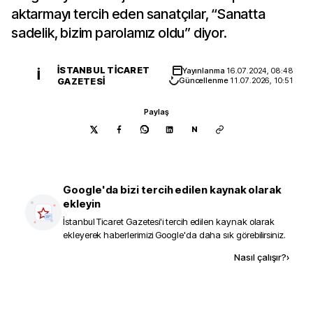
aktarmayı tercih eden sanatçılar, “Sanatta
sadelik, bizim parolamız oldu” diyor.
İSTANBUL TICARET
Yayınlanma
16.07.2024, 08:48
İ
GAZETESI
Güncellenme
11.07.2026, 10:51
Paylaş
N
Google'da bizi tercih edilen kaynak olarak
ekleyin
İstanbul Ticaret Gazetesi
'i tercih edilen kaynak olarak
ekleyerek haberlerimizi Google'da daha sık görebilirsiniz.
Kaynak ekle
Nasıl çalışır?
›