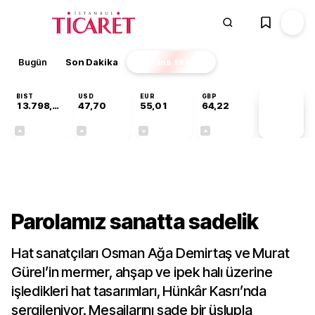
Bugün
Son Dakika
Finans
EKSTRA
BIST
USD
EUR
GBP
13.798,82
47,70
55,01
64,22
PİYASA
VERİLERİ
+0,70%
+0,16%
-0,01%
+0,08%
Kültür-Sanat
Parolamız sanatta sadelik
Hat sanatçıları Osman Ağa Demirtaş ve Murat
Gürel’in mermer, ahşap ve ipek halı üzerine
işledikleri hat tasarımları, Hünkâr Kasrı’nda
sergileniyor. Mesajlarını sade bir üslupla