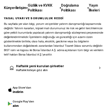
Gizlilik ve KVKK
Doğrulama
Yayın
Künye
•
İletişim
•
•
•
Politikası
Politikası
İlkeleri
YASAL UYARI VE SORUMLULUK REDDİ
Bu sayfada yer alan bilgi, yorum ve içerikler yatırım danışmanlığı kapsamında
değildir. Yatırım kararları, kişisel mali durumunuz ile risk ve getiri tercihlerinize
göre yetkili kurumlarla yapılacak yatırım danışmanlığı sözleşmesi çerçevesinde
değerlendirilmelidir. İçeriklerin doğruluğu ve güncelliği için azami özen
gösterilmekle birlikte, olası hata, eksiklik, gecikme veya bu bilgilerin
kullanımından doğabilecek zararlardan İstanbul Ticaret Odası sorumlu değildir.
BIST isim ve logosu ile Borsa İstanbul A.Ş. adına açıklanan tüm bilgi ve verilerin
telif hakları Borsa İstanbul A.Ş.’ye aittir.
Haftalık yeni kurulan şirketler
Haftalık listeye göz atın
App Store'dan
indirin
Google Play'den
alın