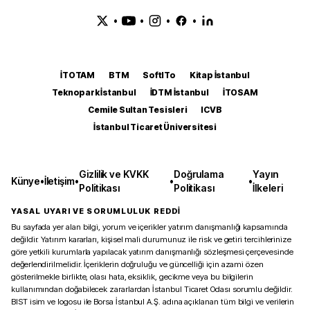
•
•
•
•
İTOTAM
BTM
SoftITo
Kitap İstanbul
Teknopark İstanbul
İDTM İstanbul
İTOSAM
Cemile Sultan Tesisleri
ICVB
İstanbul Ticaret Üniversitesi
Gizlilik ve KVKK
Doğrulama
Yayın
Künye
•
İletişim
•
•
•
Politikası
Politikası
İlkeleri
YASAL UYARI VE SORUMLULUK REDDİ
Bu sayfada yer alan bilgi, yorum ve içerikler yatırım danışmanlığı kapsamında
değildir. Yatırım kararları, kişisel mali durumunuz ile risk ve getiri tercihlerinize
göre yetkili kurumlarla yapılacak yatırım danışmanlığı sözleşmesi çerçevesinde
değerlendirilmelidir. İçeriklerin doğruluğu ve güncelliği için azami özen
gösterilmekle birlikte, olası hata, eksiklik, gecikme veya bu bilgilerin
kullanımından doğabilecek zararlardan İstanbul Ticaret Odası sorumlu değildir.
BIST isim ve logosu ile Borsa İstanbul A.Ş. adına açıklanan tüm bilgi ve verilerin