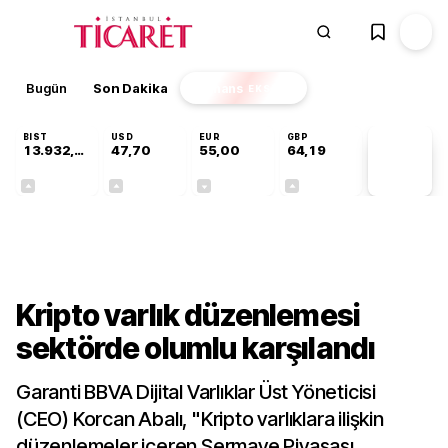
Bugün
Son Dakika
Finans
EKSTRA
BIST
USD
EUR
GBP
13.932,50
47,70
55,00
64,19
PİYASA
VERİLERİ
+0,97%
+0,17%
-0,02%
+0,03%
Gündem
Kripto varlık düzenlemesi
sektörde olumlu karşılandı
Garanti BBVA Dijital Varlıklar Üst Yöneticisi
(CEO) Korcan Abalı, "Kripto varlıklara ilişkin
düzenlemeler içeren Sermaye Piyasası