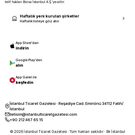
telif hakları Borsa İstanbul A.Ş.’ye aittir.
Haftalık yeni kurulan şirketler
Haftalık listeye göz atın
App Store'dan
indirin
Google Play'den
alın
App Galeri ile
keşfedin
İstanbul Ticaret Gazetesi · Reşadiye Cad. Eminönü 34112 Fatih/
İstanbul
iletisim@istanbulticaretgazetesi.com
+90 212 467 65 15
© 2026 İstanbul Ticaret Gazetesi · Tüm hakları saklıdır · Bir İstanbul