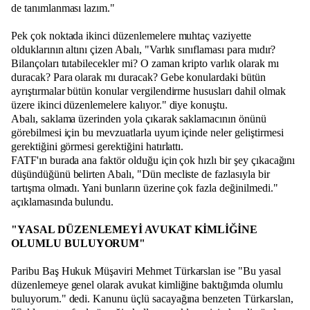
de tanımlanması lazım."
Pek çok noktada ikinci düzenlemelere muhtaç vaziyette
olduklarının altını çizen Abalı, "Varlık sınıflaması para mıdır?
Bilançoları tutabilecekler mi? O zaman kripto varlık olarak mı
duracak? Para olarak mı duracak? Gebe konulardaki bütün
ayrıştırmalar bütün konular vergilendirme hususları dahil olmak
üzere ikinci düzenlemelere kalıyor." diye konuştu.
Abalı, saklama üzerinden yola çıkarak saklamacının önünü
görebilmesi için bu mevzuatlarla uyum içinde neler geliştirmesi
gerektiğini görmesi gerektiğini hatırlattı.
FATF'ın burada ana faktör olduğu için çok hızlı bir şey çıkacağını
düşündüğünü belirten Abalı, "Dün mecliste de fazlasıyla bir
tartışma olmadı. Yani bunların üzerine çok fazla değinilmedi."
açıklamasında bulundu.
"YASAL DÜZENLEMEYİ AVUKAT KİMLİĞİNE
OLUMLU BULUYORUM"
Paribu Baş Hukuk Müşaviri Mehmet Türkarslan ise "Bu yasal
düzenlemeye genel olarak avukat kimliğine baktığımda olumlu
buluyorum." dedi. Kanunu üçlü sacayağına benzeten Türkarslan,