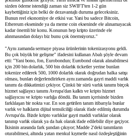
sizden ödeme istendiği zaman siz SWIFT'ten 1-2 gün
kaybettiğiniz için belki de dezavantajlı duruma geleceksiniz.
Bunun reel ekonomiye de etkisi var. Yani bu sadece Bitcoin,
Ethereum ekseninde ya da meme coin ekseninde ele alınamayacak
kadar önemli bir konu. Konunun hep kripto üzerinde ele
alınmasından dolayı biz bunu çok önemsiyoruz."
"Aynı zamanda sermaye piyasa ürünlerinin tokenizasyonu geldi.
Bu çok büyük bir gelişme" ifadesini kullanan Abalı şöyle devam
etti: "Yani bono, fon, Eurobondun; Eurobond olarak alınabilmesi
için 200 bin dolarlık, 500 bin dolarlık ticketler yerine bunları
tokenize edilerek 500, 1000 dolarlık olarak doğrudan halka satışı
olması, bunları değerlendirirken aynı zamanda gayri maddi varlık
tanımı da dikkatimizi çekiyor. Çünkü bir sürü varlık tanımı birçok
hizmet sağlayıcı tanımı Avrupa'dan kalktı ve kripto hizmet
sağlayıcısı ve kripto varlığa döndü. Bu tanım içerisinde bizden
farklılaşan bir nokta var. En son getirilen tanım itibarıyla bunlar
varlık ve halkların dijital temsilciliği olarak ifade edilmiş durumda
Avrupa'da. Bizde kripto varlıklar gayri maddi varlıklar olarak
tanınıp varlık olarak ya da hak olarak ifade edilebilir diye geçiyor.
İkisinin arasında fark şundan çıkıyor; Madde 2'deki tanımların
oturabilmesi, altında yatan menkul kıymetle nasıl özdeşleştiğinin