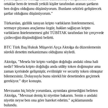
ortaklar hem de temsili yetkili kişiler tarafından aranan şartların
ben doğru olduğunu düşünüyorum. Bunların sektörü geliştirecek
şartlar olduğunu düşünüyorum."
Türkarslan, gizlilik tanıyan kripto varlıkların listelenmemesi,
sermaye piyasası araçlarına özgür, hakları sağlayan kripto
varlıkların listelenmemesi gibi TÜBİTAK tarafından bir çerçevede
çizileceğini düşündüğünü belirtti.
BTC Türk Baş Hukuk Müşaviri Ayça Aktolga da düzenlemenin
sürekli denetim mekanizması olduğunu söyledi.
Aktolga, "Mesela bir kripto varlığın doğduğu andaki olma hali
nedir? Mesela kripto doğduğu anda utility token doğmuştur ama
zaman içerisinde gelişmiştir, evrilmiştir ve security token olmuştur
bilemezsiniz. Dolayısıyla bunu sürekli bir denetimden geçirmek
gerekiyor." diye konuştu.
Mevzuatın hiç böyle yorumlara, ayrımlara girmediğini belirten
Aktolga, "Mevzuat demiş ki niyetine bakarım. Senin o andaki
niyetin neyse ben ona göre hareket ederim." açıklamasında
bulundu.