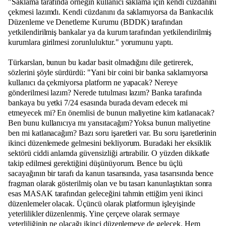
"Saklama tarafında örneğin kullanıcı saklama için kendi cüzdanını
çekmesi lazımdı. Kendi cüzdanını da saklamıyorsa da Bankacılık
Düzenleme ve Denetleme Kurumu (BDDK) tarafından
yetkilendirilmiş bankalar ya da kurum tarafından yetkilendirilmiş
kurumlara girilmesi zorunluluktur." yorumunu yaptı.
Türkarslan, bunun bu kadar basit olmadığını dile getirerek,
sözlerini şöyle sürdürdü: "Yani bir coini bir banka saklamıyorsa
kullanıcı da çekmiyorsa platform ne yapacak? Nereye
gönderilmesi lazım? Nerede tutulması lazım? Banka tarafında
bankaya bu yetki 7/24 esasında burada devam edecek mi
etmeyecek mi? En önemlisi de bunun maliyetine kim katlanacak?
Ben bunu kullanıcıya mı yansıtacağım? Yoksa bunun maliyetine
ben mi katlanacağım? Bazı soru işaretleri var. Bu soru işaretlerinin
ikinci düzenlemede gelmesini bekliyorum. Buradaki her eksiklik
sektörü ciddi anlamda güvensizliği artırabilir. O yüzden dikkatle
takip edilmesi gerektiğini düşünüyorum. Bence bu üçlü
sacayağının bir tarafı da kanun tasarısında, yasa tasarısında bence
fragman olarak gösterilmiş olan ve bu tasarı kanunlaştıktan sonra
esas MASAK tarafından geleceğini tahmin ettiğim yeni ikinci
düzenlemeler olacak. Üçüncü olarak platformun işleyişinde
yeterlilikler düzenlenmiş. Yine çerçeve olarak sermaye
yeterliliğinin ne olacağı ikinci düzenlemeye de gelecek. Hem