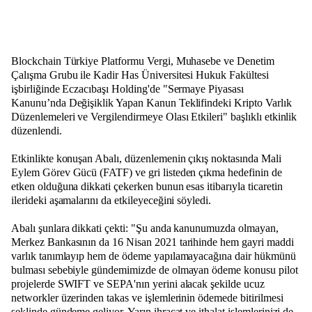
Blockchain Türkiye Platformu Vergi, Muhasebe ve Denetim
Çalışma Grubu ile Kadir Has Üniversitesi Hukuk Fakültesi
işbirliğinde Eczacıbaşı Holding'de "Sermaye Piyasası
Kanunu’nda Değişiklik Yapan Kanun Teklifindeki Kripto Varlık
Düzenlemeleri ve Vergilendirmeye Olası Etkileri" başlıklı etkinlik
düzenlendi.
Etkinlikte konuşan Abalı, düzenlemenin çıkış noktasında Mali
Eylem Görev Gücü (FATF) ve gri listeden çıkma hedefinin de
etken olduğuna dikkati çekerken bunun esas itibarıyla ticaretin
ilerideki aşamalarını da etkileyeceğini söyledi.
Abalı şunlara dikkati çekti: "Şu anda kanunumuzda olmayan,
Merkez Bankasının da 16 Nisan 2021 tarihinde hem gayri maddi
varlık tanımlayıp hem de ödeme yapılamayacağına dair hükmünü
bulması sebebiyle gündemimizde de olmayan ödeme konusu pilot
projelerde SWIFT ve SEPA'nın yerini alacak şekilde ucuz
networkler üzerinden takas ve işlemlerinin ödemede bitirilmesi
şeklinde gündeme geliyor. Yarın ihracat ve ithalat işlemlerinizi de