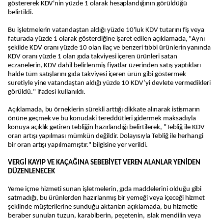
göstererek KDV'nin yüzde 1 olarak hesaplandığının görüldüğü
belirtildi.
Bu işletmelerin vatandaştan aldığı yüzde 10'luk KDV tutarını fiş veya
faturada yüzde 1 olarak gösterdiğine işaret edilen açıklamada, "Aynı
şekilde KDV oranı yüzde 10 olan ilaç ve benzeri tıbbi ürünlerin yanında
KDV oranı yüzde 1 olan gıda takviyesi içeren ürünleri satan
eczanelerin, KDV dahil belirlenmiş fiyatlar üzerinden satış yaptıkları
halde tüm satışlarını gıda takviyesi içeren ürün gibi göstermek
suretiyle yine vatandaştan aldığı yüzde 10 KDV’yi devlete vermedikleri
görüldü." ifadesi kullanıldı.
Açıklamada, bu örneklerin sürekli arttığı dikkate alınarak istismarın
önüne geçmek ve bu konudaki tereddütleri gidermek maksadıyla
konuya açıklık getiren tebliğin hazırlandığı belirtilerek, "Tebliğ ile KDV
oran artışı yapılması mümkün değildir. Dolayısıyla Tebliğ ile herhangi
bir oran artışı yapılmamıştır." bilgisine yer verildi.
VERGİ KAYIP VE KAÇAĞINA SEBEBİYET VEREN ALANLAR YENİDEN
DÜZENLENECEK
Yeme içme hizmeti sunan işletmelerin, gıda maddelerini olduğu gibi
satmadığı, bu ürünlerden hazırlanmış bir yemeği veya içeceği hizmet
şeklinde müşterilerine sunduğu aktarılan açıklamada, bu hizmetle
beraber sunulan tuzun, karabiberin, peçetenin, ıslak mendilin veya