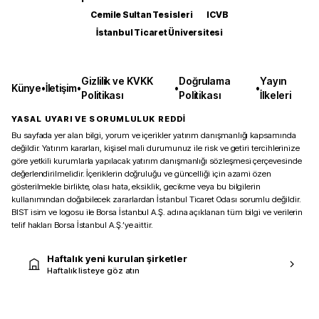
Cemile Sultan Tesisleri
ICVB
İstanbul Ticaret Üniversitesi
Gizlilik ve KVKK
Doğrulama
Yayın
Künye
•
İletişim
•
•
•
Politikası
Politikası
İlkeleri
YASAL UYARI VE SORUMLULUK REDDİ
Bu sayfada yer alan bilgi, yorum ve içerikler yatırım danışmanlığı kapsamında
değildir. Yatırım kararları, kişisel mali durumunuz ile risk ve getiri tercihlerinize
göre yetkili kurumlarla yapılacak yatırım danışmanlığı sözleşmesi çerçevesinde
değerlendirilmelidir. İçeriklerin doğruluğu ve güncelliği için azami özen
gösterilmekle birlikte, olası hata, eksiklik, gecikme veya bu bilgilerin
kullanımından doğabilecek zararlardan İstanbul Ticaret Odası sorumlu değildir.
BIST isim ve logosu ile Borsa İstanbul A.Ş. adına açıklanan tüm bilgi ve verilerin
telif hakları Borsa İstanbul A.Ş.’ye aittir.
Haftalık yeni kurulan şirketler
Haftalık listeye göz atın