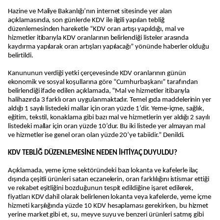
Hazine ve Maliye Bakanlığı’nın internet sitesinde yer alan
açıklamasında, son günlerde KDV ile ilgili yapılan tebliğ
düzenlemesinden hareketle “KDV oran artışı yapıldığı, mal ve
hizmetler itibarıyla KDV oranlarının belirlendiği listeler arasında
kaydırma yapılarak oran artışları yapılacağı” yönünde haberler olduğu
belirtildi.
Kanununun verdiği yetki çerçevesinde KDV oranlarının günün
ekonomik ve sosyal koşullarına göre “Cumhurbaşkanı” tarafından
belirlendiği ifade edilen açıklamada, “Mal ve hizmetler itibarıyla
halihazırda 3 farklı oran uygulanmaktadır. Temel gıda maddelerinin yer
aldığı 1 sayılı listedeki mallar için oran yüzde 1’dir. Yeme-içme, sağlık,
eğitim, tekstil, konaklama gibi bazı mal ve hizmetlerin yer aldığı 2 sayılı
listedeki mallar için oran yüzde 10’dur. Bu iki listede yer almayan mal
ve hizmetler ise genel oran olan yüzde 20’ye tabiidir.” Denildi.
KDV TEBLİĞ DÜZENLEMESİNE NEDEN İHTİYAÇ DUYULDU?
Açıklamada, yeme içme sektöründeki bazı lokanta ve kafelerle ilaç
dışında çeşitli ürünleri satan eczanelerin, oran farklılığını istismar ettiği
ve rekabet eşitliğini bozduğunun tespit edildiğine işaret edilerek,
fiyatları KDV dahil olarak belirlenen lokanta veya kafelerde, yeme içme
hizmeti karşılığında yüzde 10 KDV hesaplaması gerekirken, bu hizmet
yerine market gibi et, su, meyve suyu ve benzeri ürünleri satmış gibi