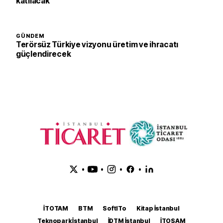
katılacak
GÜNDEM
Terörsüz Türkiye vizyonu üretim ve ihracatı
güçlendirecek
•
•
•
•
İTOTAM
BTM
SoftITo
Kitap İstanbul
Teknopark İstanbul
İDTM İstanbul
İTOSAM