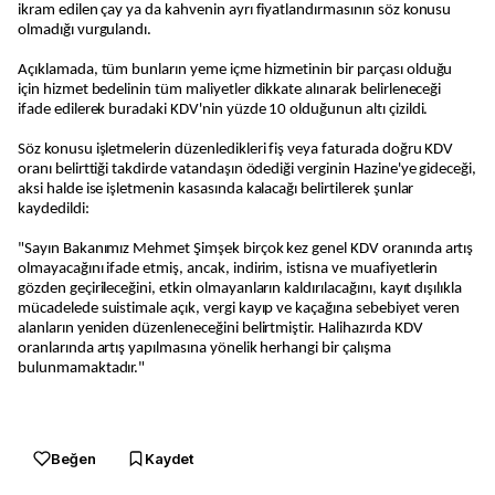
ikram edilen çay ya da kahvenin ayrı fiyatlandırmasının söz konusu
olmadığı vurgulandı.
Açıklamada, tüm bunların yeme içme hizmetinin bir parçası olduğu
için hizmet bedelinin tüm maliyetler dikkate alınarak belirleneceği
ifade edilerek buradaki KDV'nin yüzde 10 olduğunun altı çizildi.
Söz konusu işletmelerin düzenledikleri fiş veya faturada doğru KDV
oranı belirttiği takdirde vatandaşın ödediği verginin Hazine'ye gideceği,
aksi halde ise işletmenin kasasında kalacağı belirtilerek şunlar
kaydedildi:
"Sayın Bakanımız Mehmet Şimşek birçok kez genel KDV oranında artış
olmayacağını ifade etmiş, ancak, indirim, istisna ve muafiyetlerin
gözden geçirileceğini, etkin olmayanların kaldırılacağını, kayıt dışılıkla
mücadelede suistimale açık, vergi kayıp ve kaçağına sebebiyet veren
alanların yeniden düzenleneceğini belirtmiştir. Halihazırda KDV
oranlarında artış yapılmasına yönelik herhangi bir çalışma
bulunmamaktadır."
Beğen
Kaydet