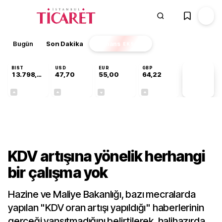
Bugün
Son Dakika
Finans
EKSTRA
BIST
USD
EUR
GBP
13.798,82
47,70
55,00
64,22
PİYASA
VERİLERİ
+0,70%
+0,16%
-0,02%
+0,08%
Gündem
KDV artışına yönelik herhangi
bir çalışma yok
Hazine ve Maliye Bakanlığı, bazı mecralarda
yapılan "KDV oran artışı yapıldığı" haberlerinin
gerçeği yansıtmadığını belirtilerek, halihazırda