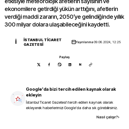
etkisiyle meteorolojik afetlerin sayısının ve
ekonomilere getirdiği yükün arttığını, afetlerin
verdiği maddi zararın, 2050’ye gelindiğinde yıllık
300 milyar dolara ulaşabileceğini kaydetti.
İSTANBUL TICARET
İ
Yayınlanma
09.06.2024, 12:25
GAZETESI
Paylaş
N
Google'da bizi tercih edilen kaynak olarak
ekleyin
İstanbul Ticaret Gazetesi
'i tercih edilen kaynak olarak
ekleyerek haberlerimizi Google'da daha sık görebilirsiniz.
Kaynak ekle
Nasıl çalışır?
›