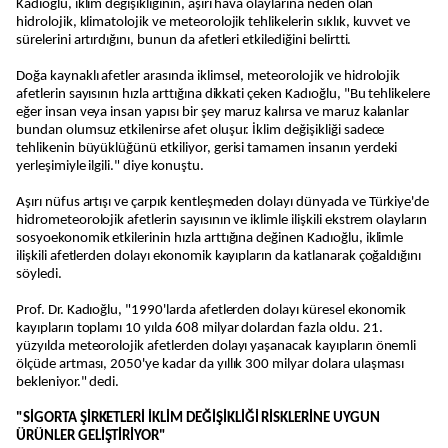
Kadıoğlu, iklim değişikliğinin, aşırı hava olaylarına neden olan
hidrolojik, klimatolojik ve meteorolojik tehlikelerin sıklık, kuvvet ve
sürelerini artırdığını, bunun da afetleri etkilediğini belirtti.
Doğa kaynaklı afetler arasında iklimsel, meteorolojik ve hidrolojik
afetlerin sayısının hızla arttığına dikkati çeken Kadıoğlu, "Bu tehlikelere
eğer insan veya insan yapısı bir şey maruz kalırsa ve maruz kalanlar
bundan olumsuz etkilenirse afet oluşur. İklim değişikliği sadece
tehlikenin büyüklüğünü etkiliyor, gerisi tamamen insanın yerdeki
yerleşimiyle ilgili." diye konuştu.
Aşırı nüfus artışı ve çarpık kentleşmeden dolayı dünyada ve Türkiye'de
hidrometeorolojik afetlerin sayısının ve iklimle ilişkili ekstrem olayların
sosyoekonomik etkilerinin hızla arttığına değinen Kadıoğlu, iklimle
ilişkili afetlerden dolayı ekonomik kayıpların da katlanarak çoğaldığını
söyledi.
Prof. Dr. Kadıoğlu, "1990'larda afetlerden dolayı küresel ekonomik
kayıpların toplamı 10 yılda 608 milyar dolardan fazla oldu. 21.
yüzyılda meteorolojik afetlerden dolayı yaşanacak kayıpların önemli
ölçüde artması, 2050'ye kadar da yıllık 300 milyar dolara ulaşması
bekleniyor." dedi.
"SİGORTA ŞİRKETLERİ İKLİM DEĞİŞİKLİĞİ RİSKLERİNE UYGUN
ÜRÜNLER GELİŞTİRİYOR"