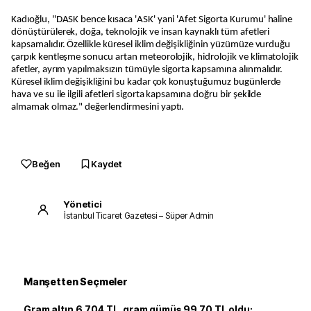
Kadıoğlu, "DASK bence kısaca 'ASK' yani 'Afet Sigorta Kurumu' haline
dönüştürülerek, doğa, teknolojik ve insan kaynaklı tüm afetleri
kapsamalıdır. Özellikle küresel iklim değişikliğinin yüzümüze vurduğu
çarpık kentleşme sonucu artan meteorolojik, hidrolojik ve klimatolojik
afetler, ayrım yapılmaksızın tümüyle sigorta kapsamına alınmalıdır.
Küresel iklim değişikliğini bu kadar çok konuştuğumuz bugünlerde
hava ve su ile ilgili afetleri sigorta kapsamına doğru bir şekilde
almamak olmaz." değerlendirmesini yaptı.
Beğen
Kaydet
Yönetici
İstanbul Ticaret Gazetesi – Süper Admin
Manşetten Seçmeler
Gram altın 6.704 TL, gram gümüş 99.70 TL oldu: