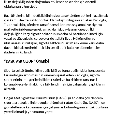
iklim değişikliğinden doğrudan etkilenen sektörler için önemli
olduğunun altını çizdi.
Bazı ülkelerin, iklim değişikliğinin sigorta sektörüne etkilerini azaltmak
için kamu ile özel sektör ortaklıkları oluşturduğunu anlatan Kadıoğlu,
“Bu ortaklıklar, afetlere karşı finansal koruma sağlamak ve sigorta
maliyetlerini dengelemek amacıyla risk paylaşımı yapıyor. İklim
değişikliğine karşı sigorta sektörünün daha iyi hazırlanabilmesi için
yasal ve düzenleyici çerçeveler de geliştiriliyor. Hükümetler ve
uluslararası kuruluşlar, sigorta sektörünü iklim risklerine karşı daha
dayanıklı hale getirebilmek için çeşitli politikalar ve düzenlemeler
ifadelerini kullandı.
“DASK, ASK OLSUN” ÖNERİSİ
Sigorta sektöründe, iklim değişikliği ve buna bağlı riskler konusunda
farkındalığın artırılmasının önemini işaret eden Kadıoğlu, sigorta
şirketlerinin, müşterilerini iklim riskleri ve bu risklere karşı nasıl
korunabilecekleri hakkında bilgilendirmek için çalışmalar yaptıklarını
aktardı.
Doğal Afet Sigortalar Kurumu'nun (DASK) şu an daha çok deprem
sigortası olarak bilinip uygulandığını hatırlatan Kadıoğlu, DASK'ın sel
gibi afetleri de kapsaması için çalışmalar bulunduğunu ancak bunların
yeterli olmadığı yorumunu yaptı.