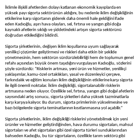
İklimle ilişkili afetlerden dolayı katlanan ekonomik kayıplarda en
yüksek payı sigorta sektörünün aldığını, bu nedenle iklim değişikliğinin
etkilerine karşı sigortanın giderek daha önemli hale geldiğini ifade
eden Kadıoğlu, aşırı hava olayları, sel, fırtına ve yangın gibi doğa
kaynaklı afetlerin sıklığı ve şiddetindeki artışın sigorta sektörünü
doğrudan etkilediğini bildirdi.
Sigorta şirketlerinin, değişen iklim koşullarına uyum sağlayarak
yenilikçi çözümler geliştirmesi ve riskleri daha etkin bir şekilde
yönetmesinin, hem sektörün sürdürülebilirliği hem de toplumun genel
refahı açısından büyük önem taşıdığını vurgulayan Kadıoğlu, sözlerini
şöyle sürdürdü: “Risklerin artması, yeni ürün ve hizmetler, yenilikçi
yaklaşımlar, kamu-özel ortaklıkları, yasal ve düzenleyici çerçeve,
farkındalık ve eğitim konuları iklim değişikliğinin etkilerine karşı sigorta
ile ilgili önemli noktalar. İklim değişikliği, sigortalanabilir risklerin
artmasına neden oluyor. Özellikle sel, fırtına, yangın gibi doğal afetlerin
sayısındaki artış sonucu, sigorta şirketleri daha yüksek tazminatlarla
karşı karşıya kalıyor. Bu durum, sigorta primlerinin yükselmesine ve
bazı bölgelerde sigorta teminatlarının kısıtlanmasına yol açabilir.”
Sigorta şirketlerinin, iklim değişikliği risklerini yönetebilmek için yeni
ürünler ve hizmetler geliştirdiğinden, hava durumu sigortaları, mahsul
sigortaları ve afet sigortaları gibi özel sigorta türleri sunduklarından
bahseden Kadıoğlu, bu tür sigortaların, özellikle tarım sektörü gibi