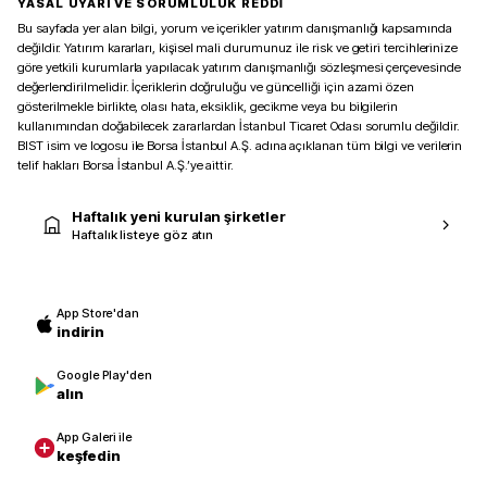
YASAL UYARI VE SORUMLULUK REDDİ
Bu sayfada yer alan bilgi, yorum ve içerikler yatırım danışmanlığı kapsamında
değildir. Yatırım kararları, kişisel mali durumunuz ile risk ve getiri tercihlerinize
göre yetkili kurumlarla yapılacak yatırım danışmanlığı sözleşmesi çerçevesinde
değerlendirilmelidir. İçeriklerin doğruluğu ve güncelliği için azami özen
gösterilmekle birlikte, olası hata, eksiklik, gecikme veya bu bilgilerin
kullanımından doğabilecek zararlardan İstanbul Ticaret Odası sorumlu değildir.
BIST isim ve logosu ile Borsa İstanbul A.Ş. adına açıklanan tüm bilgi ve verilerin
telif hakları Borsa İstanbul A.Ş.’ye aittir.
Haftalık yeni kurulan şirketler
Haftalık listeye göz atın
App Store'dan
indirin
Google Play'den
alın
App Galeri ile
keşfedin