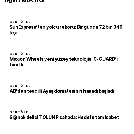
SEKTÖREL
SunExpress’ten yolcu rekoru: Bir günde 72 bin 340
kişi
SEKTÖREL
Maxion Wheels yeni yüzey teknolojisi C-GUARD’ı
tanıttı
SEKTÖREL
AB'den tescilli Ayaş domatesinin hasadı başladı
SEKTÖREL
Sığınak delici TOLUN P sahada: Hedefe tam isabet