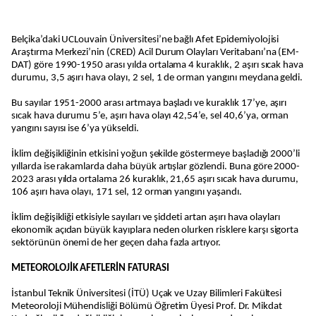
Belçika’daki UCLouvain Üniversitesi’ne bağlı Afet Epidemiyolojisi
Araştırma Merkezi’nin (CRED) Acil Durum Olayları Veritabanı’na (EM-
DAT) göre 1990-1950 arası yılda ortalama 4 kuraklık, 2 aşırı sıcak hava
durumu, 3,5 aşırı hava olayı, 2 sel, 1 de orman yangını meydana geldi.
Bu sayılar 1951-2000 arası artmaya başladı ve kuraklık 17’ye, aşırı
sıcak hava durumu 5’e, aşırı hava olayı 42,54’e, sel 40,6’ya, orman
yangını sayısı ise 6’ya yükseldi.
İklim değişikliğinin etkisini yoğun şekilde göstermeye başladığı 2000’li
yıllarda ise rakamlarda daha büyük artışlar gözlendi. Buna göre 2000-
2023 arası yılda ortalama 26 kuraklık, 21,65 aşırı sıcak hava durumu,
106 aşırı hava olayı, 171 sel, 12 orman yangını yaşandı.
İklim değişikliği etkisiyle sayıları ve şiddeti artan aşırı hava olayları
ekonomik açıdan büyük kayıplara neden olurken risklere karşı sigorta
sektörünün önemi de her geçen daha fazla artıyor.
METEOROLOJİK AFETLERİN FATURASI
İstanbul Teknik Üniversitesi (İTÜ) Uçak ve Uzay Bilimleri Fakültesi
Meteoroloji Mühendisliği Bölümü Öğretim Üyesi Prof. Dr. Mikdat