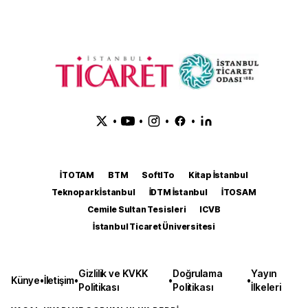
•
•
•
•
İTOTAM
BTM
SoftITo
Kitap İstanbul
Teknopark İstanbul
İDTM İstanbul
İTOSAM
Cemile Sultan Tesisleri
ICVB
İstanbul Ticaret Üniversitesi
Gizlilik ve KVKK
Doğrulama
Yayın
Künye
•
İletişim
•
•
•
Politikası
Politikası
İlkeleri