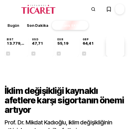
Bugün
Son Dakika
Finans
EKSTRA
BIST
USD
EUR
GBP
13.779,39
47,71
55,19
64,41
PİYASA
VERİLERİ
-0,14%
+0,18%
+0,32%
+0,38%
Sektörel
İklim değişikliği kaynaklı
afetlere karşı sigortanın önemi
artıyor
Prof. Dr. Mikdat Kadıoğlu, iklim değişikliğinin