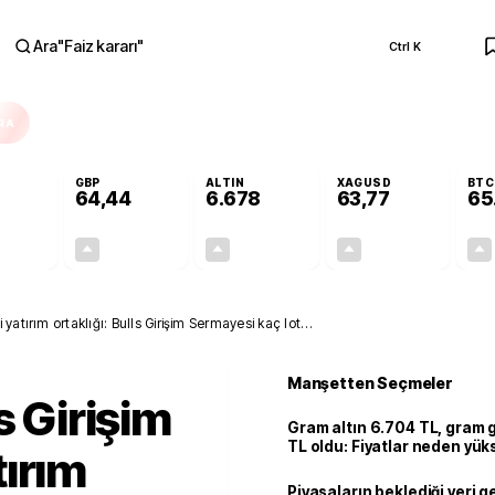
Ara
"
Faiz kararı
"
Ctrl K
RA
GBP
ALTIN
XAGUSD
BTC
64,44
6.678
63,77
65
+0,31%
+0,41%
+2,86%
+3,69%
0,17
0,26
185,75
2,27
yatırım ortaklığı: Bulls Girişim Sermayesi kaç lot
Manşetten Seçmeler
s Girişim
Gram altın 6.704 TL, gram
TL oldu: Fiyatlar neden yük
ırım
Piyasaların beklediği veri g