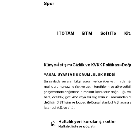
Spor
İTOTAM
BTM
SoftITo
Kit
Künye
•
İletişim
•
Gizlilik ve KVKK Politikası
•
Doğr
YASAL UYARI VE SORUMLULUK REDDİ
Bu sayfada yer alan bilgi, yorum ve içerikler yatırım danışm
mali durumunuz ile risk ve getiri tercihlerinize göre yetk
çerçevesinde değerlendirilmelidir. İçeriklerin doğruluğu ve
hata, eksiklik, gecikme veya bu bilgilerin kullanımından 
değildir. BIST isim ve logosu ile Borsa İstanbul A.Ş. adına a
İstanbul A.Ş.’ye aittir.
Haftalık yeni kurulan şirketler
Haftalık listeye göz atın