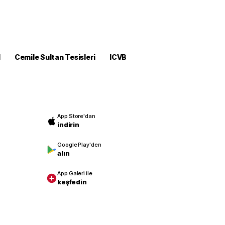
M
Cemile Sultan Tesisleri
ICVB
App Store'dan
indirin
Google Play'den
alın
App Galeri ile
keşfedin