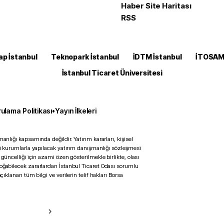
Haber Site Haritası
RSS
ap İstanbul
Teknopark İstanbul
İDTM İstanbul
İTOSA
İstanbul Ticaret Üniversitesi
ulama Politikası
•
Yayın İlkeleri
anlığı kapsamında değildir. Yatırım kararları, kişisel
ili kurumlarla yapılacak yatırım danışmanlığı sözleşmesi
 güncelliği için azami özen gösterilmekle birlikte, olası
doğabilecek zararlardan İstanbul Ticaret Odası sorumlu
çıklanan tüm bilgi ve verilerin telif hakları Borsa