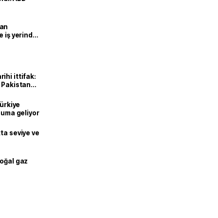
man
e iş yerinde
hi ittifak:
e Pakistan
dı
Türkiye
onuma geliyor
ta seviye ve
doğal gaz