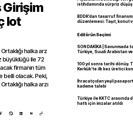
s Girişim
istihdamında sürpriz düşüş
 lot
BDDK’dan tasarruf finans
düzenlemesi: Taşıt, konut v
limitler değişti
Editörün Seçimi
SON DAKİKA | Savunmada tari
 Ortaklığı halka arz
Türkiye, Suudi Arabistan v
'Mekke Anlaşması'nı imzala
z büyüklüğü ile 72
100 yıl sonra tarihi dönüş: 
pacak firmanın tüm
Kerkük’te ilk kez üretici k
belli olacak. Peki,
İhracatçıdan yeşil pasaport
Ortaklığı halka arzı
kademe talebi
Türkiye ile KKTC arasında 
hattı için imzalar atıldı
N