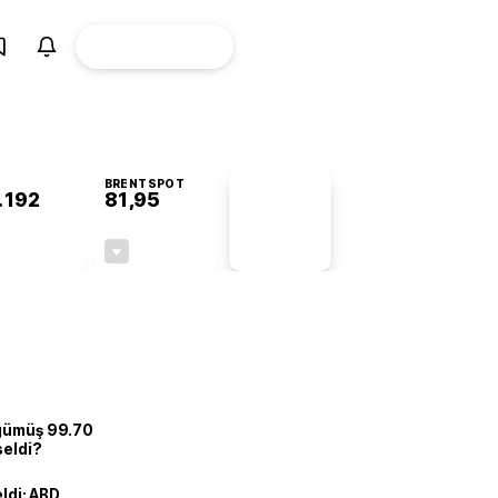
ÜYE
CANLI BORSA
Girişi
BRENTSPOT
.192
81,95
PİYASA
VERİLERİ
+1,18%
-1,00%
+0,00
-0,83
 gümüş 99.70
seldi?
eldi: ABD