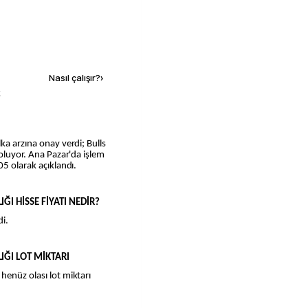
Kaynak ekle
Nasıl çalışır?
›
k
 oluyor. Ana Pazar'da işlem
05 olarak açıklandı.
ĞI HİSSE FİYATI NEDİR?
di.
IĞI LOT MİKTARI
henüz olası lot miktarı