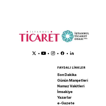
Anlaşması'nı
adım
•
•
•
•
FAYDALI LINKLER
Son Dakika
Günün Manşetleri
Namaz Vakitleri
İmsakiye
Yazarlar
e-Gazete