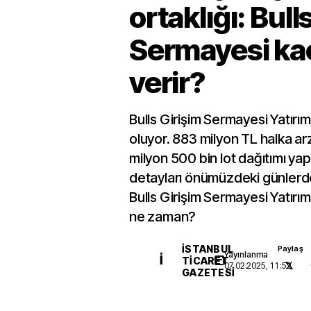
ortaklığı: Bull
Sermayesi kaç
verir?
Bulls Girişim Sermayesi Yatırım
oluyor. 883 milyon TL halka ar
milyon 500 bin lot dağıtımı ya
detayları önümüzdeki günlerde 
Bulls Girişim Sermayesi Yatırım 
ne zaman?
İSTANBUL
Paylaş
Yayınlanma
İ
TICARET
07.02.2025, 11:52
GAZETESI