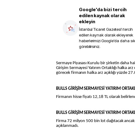
Google'da bizi tercih
edilen kaynak olarak
ekleyin
İstanbul Ticaret Gazetesi
'i tercih
edilen kaynak olarak ekleyerek
haberlerimizi Google'da daha sı
görebilirsiniz.
Sermaye Piyasası Kurulu bir şirketin daha halka arzına onay verdi; Bulls
Girişim Sermayesi Yatırım Ortaklığı halka arz
görecek firmanın halka arz açıklığı yüzde 27.
BULLS GİRİŞİM SERMAYESİ YATIRIM ORTAKLI
Firmanın hisse fiyatı 12,18 TL olarak belirlen
BULLS GİRİŞİM SERMAYESİ YATIRIM ORTAKL
Firma 72 milyon 500 bin lot dağıtacak ancak 
açıklanmadı.