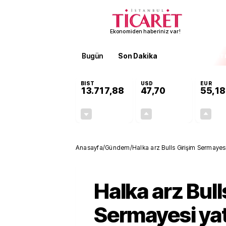
Ekonomiden haberiniz var!
Bugün
Son Dakika
Finans
EKST
BIST
USD
EUR
13.717,88
47,70
55,18
-0,59%
+0,17%
-80,94
0,08
Anasayfa
/
Gündem
/
Halka arz Bulls Girişim Sermayesi 
verir?
Halka arz Bull
Sermayesi yat