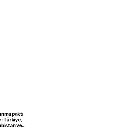
unma paktı
: Türkiye,
abistan ve
’dan ortak