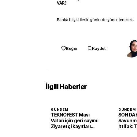
VAR?
Banka bilgisi ileriki günlerde güncellenecek.
Beğen
Kaydet
İlgili Haberler
GÜNDEM
GÜNDEM
TEKNOFEST Mavi
SON DAK
Vatan için geri sayım:
Savunma
Ziyaretçi kayıtları
ittifak:
başladı
Arabist