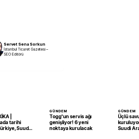
Servet Sena Sorkun
İstanbul Ticaret Gazetesi –
SEO Editörü
GÜNDEM
GÜNDEM
İKA |
Togg'un servis ağı
Üçlü sav
da tarihi
genişliyor! 6 yeni
kuruluyor
 Türkiye, Suudi
noktaya kurulacak
Suudi Ar
an ve Pakistan
Pakistan