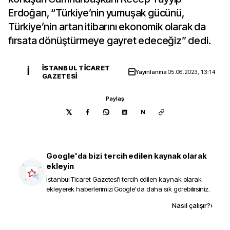
Erdoğan, “Türkiye’nin yumuşak gücünü,
Türkiye’nin artan itibarını ekonomik olarak da
fırsata dönüştürmeye gayret edeceğiz” dedi.
İSTANBUL TICARET
İ
Yayınlanma
05.06.2023, 13:14
GAZETESI
Paylaş
N
Google'da bizi tercih edilen kaynak olarak
ekleyin
İstanbul Ticaret Gazetesi
'i tercih edilen kaynak olarak
ekleyerek haberlerimizi Google'da daha sık görebilirsiniz.
Kaynak ekle
Nasıl çalışır?
›