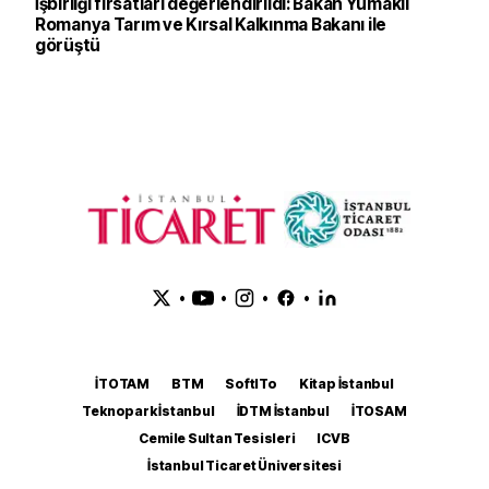
İşbirliği fırsatları değerlendirildi: Bakan Yumaklı
Romanya Tarım ve Kırsal Kalkınma Bakanı ile
görüştü
•
•
•
•
İTOTAM
BTM
SoftITo
Kitap İstanbul
Teknopark İstanbul
İDTM İstanbul
İTOSAM
Cemile Sultan Tesisleri
ICVB
İstanbul Ticaret Üniversitesi