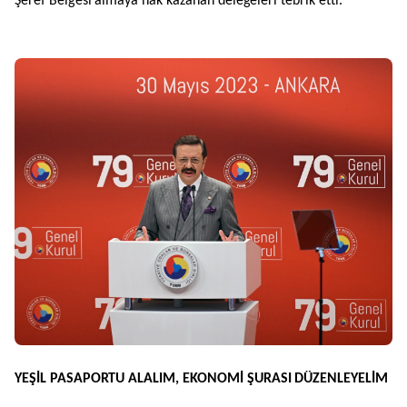
Şeref Belgesi almaya hak kazanan delegeleri tebrik etti.
YEŞ
İL PASAPORTU ALALIM, EKONOM
İ ŞURASI DÜZENLEYEL
İM