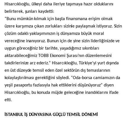
Hisarcıklıoğlu, ülkeyi daha ileriye taşımaya hazır olduklarını
belirterek, şunları kaydetti:
“Bunu mümkün kılmak için başta finansmana erişim olmak
üzere karşımıza çıkan zorlukları sizinle paylaşmak istiyoruz. Sizin
çözüm odaklı yaklaşımınızın iş dünyamıza büyük moral
vereceğine inanıyoruz. Bunun için de yine sizin liderliğinizde ve
uygun göreceğiniz bir tarihte, yaşadığımız sıkıntıları
aktarabileceğimiz TOBB Ekonomi Şurası’nın düzenlemesini
takdirlerinize arz ederiz.” Hisarcıklıoğlu, Türkiye’yi yurt dışında
en üst düzeyde temsil eden özel sektörün dış temaslarının
kolaylaştırılması gerektiğini söyledi. “Oda-borsa camiamızın da
yeşil pasaportu fazlasıyla hak ettiklerini düşünüyoruz” diyen
Hisarcıklıoğlu, bu konuda müjde geleceğine inandıklarını ifade
etti.
İSTANBUL
İŞ DÜNYASINA GÜÇLÜ TEMS
İL DÖNEM
İ