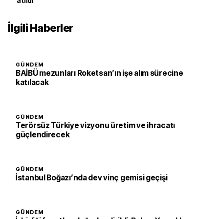
atıldı
İlgili Haberler
GÜNDEM
BAİBÜ mezunları Roketsan’ın işe alım sürecine
katılacak
GÜNDEM
Terörsüz Türkiye vizyonu üretim ve ihracatı
güçlendirecek
GÜNDEM
İstanbul Boğazı’nda dev vinç gemisi geçişi
GÜNDEM