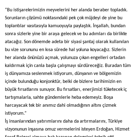
“Bu istişarelerimizin meyvelerini her alanda beraber topladık.
Sorunların çözümü noktasındaki pek çok müjdeyi de yine bu
toplantılar vasıtasıyla kamuoyuyla paylaştık. İnşallah, bundan
sonra sizlerle yine bir araya gelecek ve bu adımları da birlikte
atacağız. Son dönemde adeta bir siyasi şantaj olarak kullanılan
bu vize sorununu en kısa sürede hal yoluna koyacağız. Sizlerin
her alanda önünüzü açmak, yolunuza çıkan engelleri ortadan
kaldırmak için canla başla çalışmayı sürdüreceğiz. Buradan tüm
iş dünyamıza seslenmek istiyorum, dünyanın ve bölgemizin
içinde bulunduğu konjonktür, belki de bizlere tarihimizin en
büyük fırsatlarını sunuyor. Bu fırsatları, enerjimizi tüketecek iç
tartışmalarla, sahte gündemlerle heba edemeyiz. Boşa
harcayacak tek bir anımız dahi olmadığının altını çizmek
istiyorum.”
İş insanlarından yatırımlarını daha da artırmalarını, Türkiye
vizyonunun inşasına omuz vermelerini isteyen Erdoğan, Hizmet