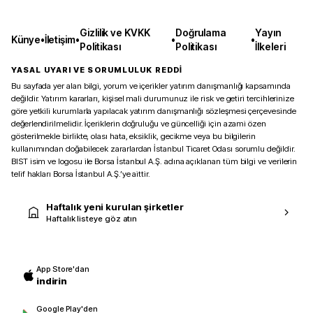
Gizlilik ve KVKK
Doğrulama
Yayın
Künye
•
İletişim
•
•
•
Politikası
Politikası
İlkeleri
YASAL UYARI VE SORUMLULUK REDDİ
Bu sayfada yer alan bilgi, yorum ve içerikler yatırım danışmanlığı kapsamında
değildir. Yatırım kararları, kişisel mali durumunuz ile risk ve getiri tercihlerinize
göre yetkili kurumlarla yapılacak yatırım danışmanlığı sözleşmesi çerçevesinde
değerlendirilmelidir. İçeriklerin doğruluğu ve güncelliği için azami özen
gösterilmekle birlikte, olası hata, eksiklik, gecikme veya bu bilgilerin
kullanımından doğabilecek zararlardan İstanbul Ticaret Odası sorumlu değildir.
BIST isim ve logosu ile Borsa İstanbul A.Ş. adına açıklanan tüm bilgi ve verilerin
telif hakları Borsa İstanbul A.Ş.’ye aittir.
Haftalık yeni kurulan şirketler
Haftalık listeye göz atın
App Store'dan
indirin
Google Play'den