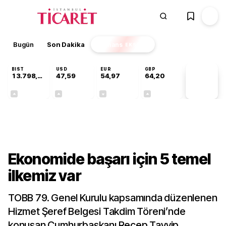
Bugün
Son Dakika
Finans
EKSTRA
BIST
USD
EUR
GBP
13.798,82
47,59
54,97
64,20
PİYASA
VERİLERİ
+0,70%
+0,06%
-0,07%
+0,15%
Gündem
Ekonomide başarı için 5 temel
ilkemiz var
TOBB 79. Genel Kurulu kapsamında düzenlenen
Hizmet Şeref Belgesi Takdim Töreni’nde
konuşan Cumhurbaşkanı Recep Tayyip