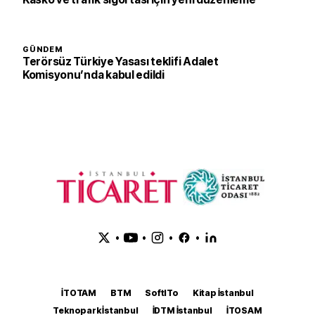
GÜNDEM
Terörsüz Türkiye Yasası teklifi Adalet
Komisyonu’nda kabul edildi
•
•
•
•
İTOTAM
BTM
SoftITo
Kitap İstanbul
Teknopark İstanbul
İDTM İstanbul
İTOSAM