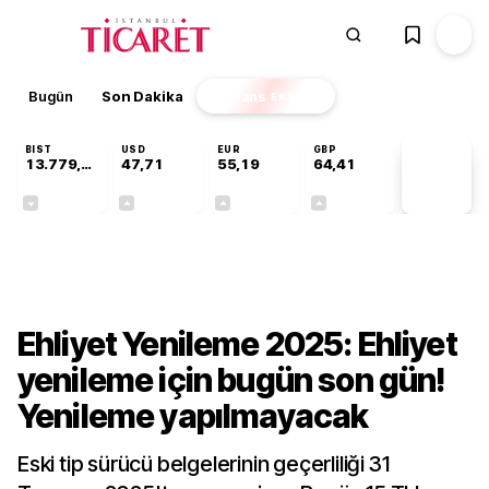
Bugün
Son Dakika
Finans
EKSTRA
BIST
USD
EUR
GBP
13.779,39
47,71
55,19
64,41
PİYASA
VERİLERİ
-0,14%
+0,18%
+0,32%
+0,38%
Gündem
Ehliyet Yenileme 2025: Ehliyet
yenileme için bugün son gün!
Yenileme yapılmayacak
Eski tip sürücü belgelerinin geçerliliği 31