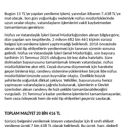
Bugün 15 TL'ye yapılan yenileme işlemi, yarından itibaren 7.438 TL'ye
mal olacak. Son gün yoğunluğu nedeniyle nüfus müdürlüklerinde
uzun sıralar oluştu, vatandaşların işlemlerini vakit kaybetmeden
tamamlaması gerekiyor.
Nüfus ve Vatandaşlık İşleri Genel Müdürlüğünden alınan bilgiye göre,
dün yapılan son tespitlerde, 2 milyon 482 bin 461 kişinin sürücü
belgesi için yenileme işlemi yaptırmadığı belirlendi. 2016 öncesinde
alınan eski tip ehliyetlerin yenilenmesi için tanınan sürenin sonuna
gelindi. Nüfus ve Vatandaşlık İşleri Genel Müdürlüğü, son başvuru
tarihinin 31 Temmuz 2025 olduğunu bir kez daha hatırlattı. Süre
dolmadan başvurusunu tamamlamak isteyen vatandaşlar, nüfus
müdürlüklerine akın etti. Cezalı duruma düşmemek için harekete
geçen binlerce kişi, randevu sistemine yüklenirken birçok ilde nüfus
müdürlükleri önünde uzun kuyruklar oluştu. Özellikle büyük
şehirlerde yoğunluk dikkat çekiyor. Yetkililer, başvurusunu henüz
yapmayan vatandaşlara çağrıda bulunarak, işlemlerin e-Devlet
üzerinden alınan randevu ile hızlı şekilde tamamlanabileceğini
vurguladı. 31 Temmuz'a kadar yenileme işlemlerini tamamlamayanlar,
hem ceza ödeyecek hem de eski tip ehliyetleri geçersiz sayılacak.
TOPLAM MALİYET 20 BİN 416 TL
Sürücü belgesini yenilemek isteyen vatandaşlar için B sınıfı ehliyet
yenileme ücreti 7 bin 438 TL olarak belirlendi. Bu ücret, harç, değerli