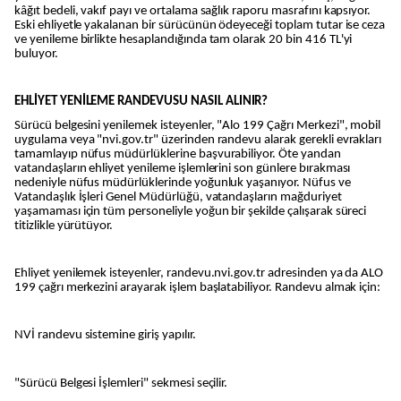
kâğıt bedeli, vakıf payı ve ortalama sağlık raporu masrafını kapsıyor.
Eski ehliyetle yakalanan bir sürücünün ödeyeceği toplam tutar ise ceza
ve yenileme birlikte hesaplandığında tam olarak 20 bin 416 TL'yi
buluyor.
EHLİYET YENİLEME RANDEVUSU NASIL ALINIR?
Sürücü belgesini yenilemek isteyenler, "Alo 199 Çağrı Merkezi", mobil
uygulama veya "nvi.gov.tr" üzerinden randevu alarak gerekli evrakları
tamamlayıp nüfus müdürlüklerine başvurabiliyor. Öte yandan
vatandaşların ehliyet yenileme işlemlerini son günlere bırakması
nedeniyle nüfus müdürlüklerinde yoğunluk yaşanıyor. Nüfus ve
Vatandaşlık İşleri Genel Müdürlüğü, vatandaşların mağduriyet
yaşamaması için tüm personeliyle yoğun bir şekilde çalışarak süreci
titizlikle yürütüyor.
Ehliyet yenilemek isteyenler, randevu.nvi.gov.tr adresinden ya da ALO
199 çağrı merkezini arayarak işlem başlatabiliyor. Randevu almak için:
NVİ randevu sistemine giriş yapılır.
"Sürücü Belgesi İşlemleri" sekmesi seçilir.