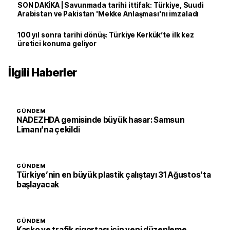
SON DAKİKA | Savunmada tarihi ittifak: Türkiye, Suudi
Arabistan ve Pakistan 'Mekke Anlaşması'nı imzaladı
100 yıl sonra tarihi dönüş: Türkiye Kerkük’te ilk kez
üretici konuma geliyor
İlgili Haberler
GÜNDEM
NADEZHDA gemisinde büyük hasar: Samsun
Limanı’na çekildi
GÜNDEM
Türkiye’nin en büyük plastik çalıştayı 31 Ağustos’ta
başlayacak
GÜNDEM
Kasko ve trafik sigortası için yeni düzenleme