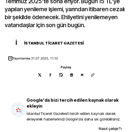
Temmuz 2025'te sona eriyor. Bugün 15 TL'ye
yapılan yenileme işlemi, yarından itibaren cezalı
bir şekilde ödenecek. Ehliyetini yenilemeyen
vatandaşlar için son gün bugün.
İ
İSTANBUL TICARET GAZETESI
Yayınlanma
31.07.2025, 11:10
Paylaş
N
Google'da bizi tercih edilen kaynak olarak
ekleyin
İstanbul Ticaret Gazetesi
'i tercih edilen kaynak olarak
ekleyerek haberlerimizi Google'da daha sık görebilirsiniz.
Kaynak ekle
Nasıl çalışır?
›