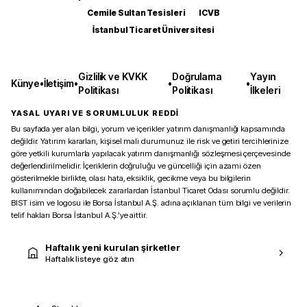
Cemile Sultan Tesisleri
ICVB
İstanbul Ticaret Üniversitesi
Gizlilik ve KVKK
Doğrulama
Yayın
Künye
•
İletişim
•
•
•
Politikası
Politikası
İlkeleri
YASAL UYARI VE SORUMLULUK REDDİ
Bu sayfada yer alan bilgi, yorum ve içerikler yatırım danışmanlığı kapsamında
değildir. Yatırım kararları, kişisel mali durumunuz ile risk ve getiri tercihlerinize
göre yetkili kurumlarla yapılacak yatırım danışmanlığı sözleşmesi çerçevesinde
değerlendirilmelidir. İçeriklerin doğruluğu ve güncelliği için azami özen
gösterilmekle birlikte, olası hata, eksiklik, gecikme veya bu bilgilerin
kullanımından doğabilecek zararlardan İstanbul Ticaret Odası sorumlu değildir.
BIST isim ve logosu ile Borsa İstanbul A.Ş. adına açıklanan tüm bilgi ve verilerin
telif hakları Borsa İstanbul A.Ş.’ye aittir.
Haftalık yeni kurulan şirketler
Haftalık listeye göz atın