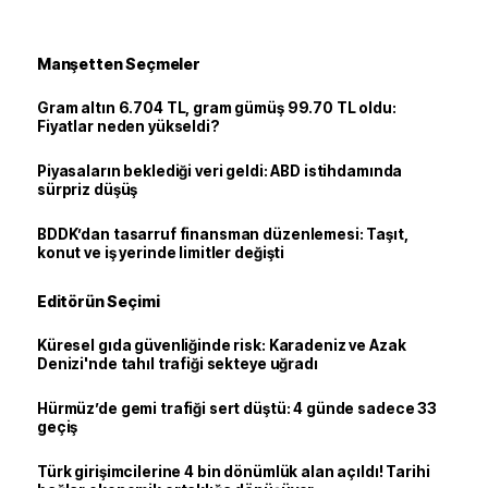
Manşetten Seçmeler
Gram altın 6.704 TL, gram gümüş 99.70 TL oldu:
Fiyatlar neden yükseldi?
Piyasaların beklediği veri geldi: ABD istihdamında
sürpriz düşüş
BDDK’dan tasarruf finansman düzenlemesi: Taşıt,
konut ve iş yerinde limitler değişti
Editörün Seçimi
Küresel gıda güvenliğinde risk: Karadeniz ve Azak
Denizi'nde tahıl trafiği sekteye uğradı
Hürmüz’de gemi trafiği sert düştü: 4 günde sadece 33
geçiş
Türk girişimcilerine 4 bin dönümlük alan açıldı! Tarihi