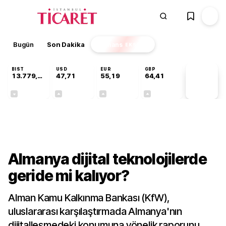
Bugün
Son Dakika
Finans
EKSTRA
BIST
USD
EUR
GBP
13.779,39
47,71
55,19
64,41
PİYASA
VERİLERİ
-0,14%
+0,18%
+0,32%
+0,38%
Dünya
Almanya dijital teknolojilerde
geride mi kalıyor?
Alman Kamu Kalkınma Bankası (KfW),
uluslararası karşılaştırmada Almanya'nın
dijitalleşmedeki konumuna yönelik raporunu