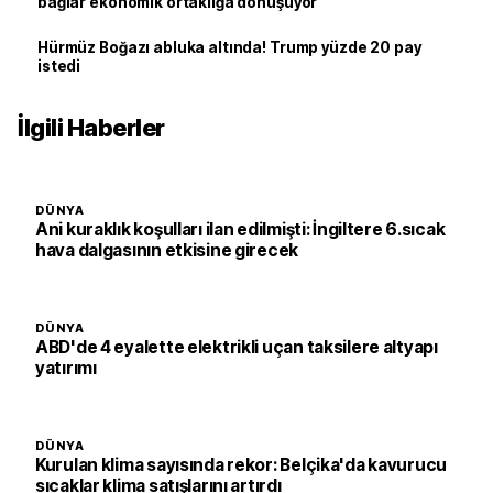
bağlar ekonomik ortaklığa dönüşüyor
Hürmüz Boğazı abluka altında! Trump yüzde 20 pay
istedi
İlgili Haberler
DÜNYA
Ani kuraklık koşulları ilan edilmişti: İngiltere 6.sıcak
hava dalgasının etkisine girecek
DÜNYA
ABD'de 4 eyalette elektrikli uçan taksilere altyapı
yatırımı
DÜNYA
Kurulan klima sayısında rekor: Belçika'da kavurucu
sıcaklar klima satışlarını artırdı