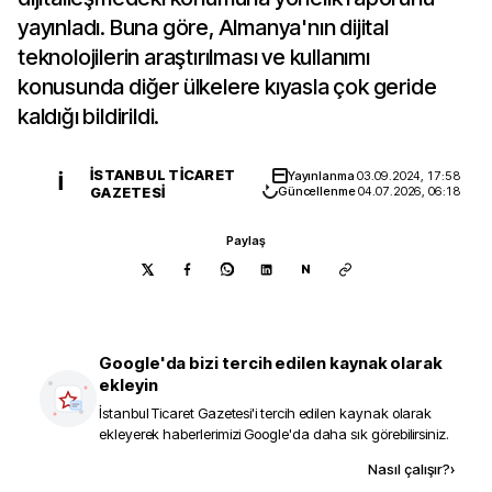
yayınladı. Buna göre, Almanya'nın dijital
teknolojilerin araştırılması ve kullanımı
konusunda diğer ülkelere kıyasla çok geride
kaldığı bildirildi.
İSTANBUL TICARET
Yayınlanma
03.09.2024, 17:58
İ
GAZETESI
Güncellenme
04.07.2026, 06:18
Paylaş
N
Google'da bizi tercih edilen kaynak olarak
ekleyin
İstanbul Ticaret Gazetesi
'i tercih edilen kaynak olarak
ekleyerek haberlerimizi Google'da daha sık görebilirsiniz.
Kaynak ekle
Nasıl çalışır?
›