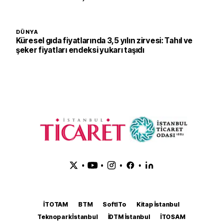
DÜNYA
Küresel gıda fiyatlarında 3,5 yılın zirvesi: Tahıl ve
şeker fiyatları endeksi yukarı taşıdı
•
•
•
•
İTOTAM
BTM
SoftITo
Kitap İstanbul
Teknopark İstanbul
İDTM İstanbul
İTOSAM