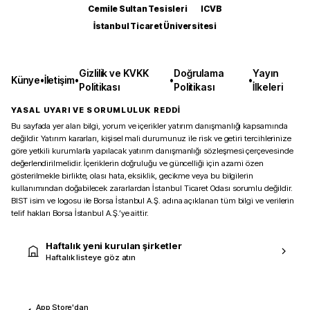
Cemile Sultan Tesisleri
ICVB
İstanbul Ticaret Üniversitesi
Gizlilik ve KVKK
Doğrulama
Yayın
Künye
•
İletişim
•
•
•
Politikası
Politikası
İlkeleri
YASAL UYARI VE SORUMLULUK REDDİ
Bu sayfada yer alan bilgi, yorum ve içerikler yatırım danışmanlığı kapsamında
değildir. Yatırım kararları, kişisel mali durumunuz ile risk ve getiri tercihlerinize
göre yetkili kurumlarla yapılacak yatırım danışmanlığı sözleşmesi çerçevesinde
değerlendirilmelidir. İçeriklerin doğruluğu ve güncelliği için azami özen
gösterilmekle birlikte, olası hata, eksiklik, gecikme veya bu bilgilerin
kullanımından doğabilecek zararlardan İstanbul Ticaret Odası sorumlu değildir.
BIST isim ve logosu ile Borsa İstanbul A.Ş. adına açıklanan tüm bilgi ve verilerin
telif hakları Borsa İstanbul A.Ş.’ye aittir.
Haftalık yeni kurulan şirketler
Haftalık listeye göz atın
App Store'dan