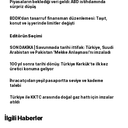
Piyasaların beklediği veri geldi: ABD istihdamında
sürpriz düşüş
BDDK’dan tasarruf finansman düzenlemesi: Taşıt,
konut ve iş yerinde limitler değişti
Editörün Seçimi
SON DAKİKA | Savunmada tarihi ittifak: Türkiye, Suudi
Arabistan ve Pakistan 'Mekke Anlaşması'nı imzaladı
100 yıl sonra tarihi dönüş: Türkiye Kerkük’te ilk kez
üretici konuma geliyor
İhracatçıdan yeşil pasaportta seviye ve kademe
talebi
Türkiye ile KKTC arasında doğal gaz hattı için imzalar
atıldı
İlgili Haberler