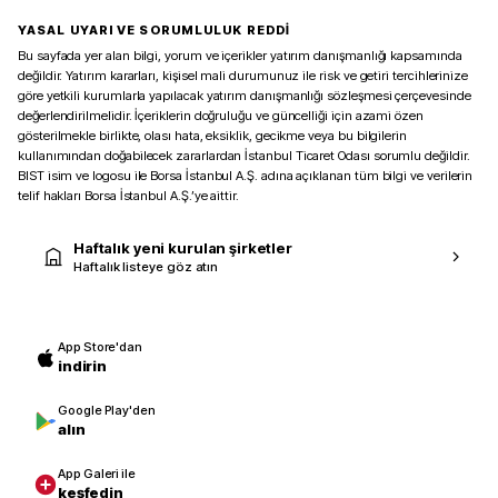
YASAL UYARI VE SORUMLULUK REDDİ
Bu sayfada yer alan bilgi, yorum ve içerikler yatırım danışmanlığı kapsamında
değildir. Yatırım kararları, kişisel mali durumunuz ile risk ve getiri tercihlerinize
göre yetkili kurumlarla yapılacak yatırım danışmanlığı sözleşmesi çerçevesinde
değerlendirilmelidir. İçeriklerin doğruluğu ve güncelliği için azami özen
gösterilmekle birlikte, olası hata, eksiklik, gecikme veya bu bilgilerin
kullanımından doğabilecek zararlardan İstanbul Ticaret Odası sorumlu değildir.
BIST isim ve logosu ile Borsa İstanbul A.Ş. adına açıklanan tüm bilgi ve verilerin
telif hakları Borsa İstanbul A.Ş.’ye aittir.
Haftalık yeni kurulan şirketler
Haftalık listeye göz atın
App Store'dan
indirin
Google Play'den
alın
App Galeri ile
keşfedin