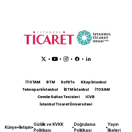
•
•
•
•
İTOTAM
BTM
SoftITo
Kitap İstanbul
Teknopark İstanbul
İDTM İstanbul
İTOSAM
Cemile Sultan Tesisleri
ICVB
İstanbul Ticaret Üniversitesi
Gizlilik ve KVKK
Doğrulama
Yayın
Künye
•
İletişim
•
•
•
Politikası
Politikası
İlkeleri