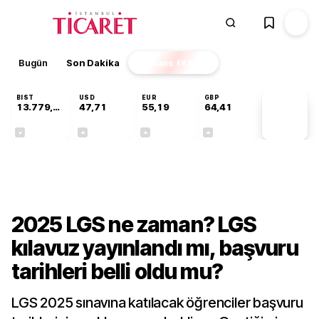
Bugün
Son Dakika
Finans
EKSTRA
BIST
USD
EUR
GBP
13.779,39
47,71
55,19
64,41
PİYASA
VERİLERİ
-0,14%
+0,18%
+0,32%
+0,38%
Gündem
2025 LGS ne zaman? LGS
kılavuz yayınlandı mı, başvuru
tarihleri belli oldu mu?
LGS 2025 sınavına katılacak öğrenciler başvuru