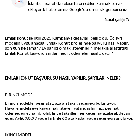
İstanbul Ticaret Gazetesi
'i tercih edilen kaynak olarak
ekleyerek haberlerimizi Google'da daha sık görebilirsiniz.
Kaynak ekle
Nasıl çalışır?
›
Emlak konut ile ilgili 2025 Kampanya detayları belli oldu. Üç ayrı
modelin uygulanacağı Emlak Konut projesinde başvuru nasıl yapılır,
son gün ne zaman? Ev sahibi olmak isteyenlerin merakla araştırdığı
Emlak Konut başvuru şartları nedir, ödemeler nasıl oluyor?
EMLAK KONUT BAŞVURUSU NASIL YAPILIR, ŞARTLARI NELER?
BİRİNCİ MODEL
Birinci modelde, peşinatsız azalan taksit seçeneği bulunuyor.
Hayallerindeki eve kavuşmak isteyen vatandaşlarımız, peşinat
ödemeden ev sahibi olabilir ve taksitleri her geçen ay azalarak devam
eder. Aylık %0,99 vade farkı ile 60 aya kadar vade seçeneği sunuluyor.
İKİNCİ MODEL