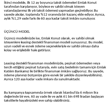
İkinci modelde, ilk 12 ay boyunca taksit ödemeleri Emlak Konut
tarafından karşılanıyor, böylece ev sahibi olmak isteyen
vatandaşlarımız ilk yılı taksit ödemesi yapmadan geçirebiliyor. Bu
sayede alıcılar, toplamda %12 oranında bir kazanç elde ediyor. Ayrıca,
aylık %1,29 vade farkı ile 60 aya kadar taksit imkânı sunuluyor.
ÜÇÜNCÜ MODEL
Üçüncü modelimizde ise, Emlak Konut olarak, ev sahibi olmak
isteyenlere leasing destekli finansman modeli sunuyoruz. Bu model,
uzun vadeli ve esnek ödeme seçenekleriyle ev sahibi olmayı daha
kolay ve erişilebilir hale getiriyor.
Leasing destekli finansman modelimizde, peşinat ödemeden veya
tercih ettiğiniz peşinat tutarıyla, evin satış bedelinin tamamı için Emlak
Katılım Bankamız ile birlikte finansman imkânı sağlıyoruz. Bu sayede,
ödeme planınızı bütçenize göre esnek bir şekilde düzenleyebilirsiniz.
Ayrıca 120 aya kadar vade imkanı da sunulmaktadır.
Bu kampanya kapsamında örnek olarak İstanbul’da 6 milyon lira
değerinde bir eve, 60 ay vade ile ve aylık 61 bin 698 liradan başlayan
taksitlerle hayalinizdeki eve sahip olabilirsiniz.