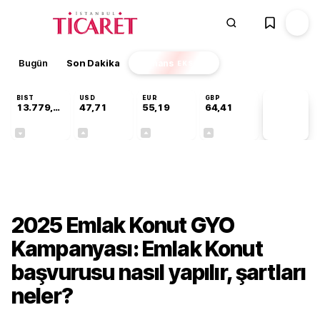
Bugün
Son Dakika
Finans
EKSTRA
BIST
USD
EUR
GBP
13.779,39
47,71
55,19
64,41
PİYASA
VERİLERİ
-0,14%
+0,18%
+0,32%
+0,38%
Gündem
2025 Emlak Konut GYO
Kampanyası: Emlak Konut
başvurusu nasıl yapılır, şartları
neler?