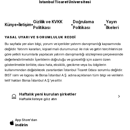
İstanbul Ticaret Üniversitesi
Gizlilik ve KVKK
Doğrulama
Yayın
Künye
•
İletişim
•
•
•
Politikası
Politikası
İlkeleri
YASAL UYARI VE SORUMLULUK REDDİ
Bu sayfada yer alan bilgi, yorum ve içerikler yatırım danışmanlığı kapsamında
değildir. Yatırım kararları, kişisel mali durumunuz ile risk ve getiri tercihlerinize
göre yetkili kurumlarla yapılacak yatırım danışmanlığı sözleşmesi çerçevesinde
değerlendirilmelidir. İçeriklerin doğruluğu ve güncelliği için azami özen
gösterilmekle birlikte, olası hata, eksiklik, gecikme veya bu bilgilerin
kullanımından doğabilecek zararlardan İstanbul Ticaret Odası sorumlu değildir.
BIST isim ve logosu ile Borsa İstanbul A.Ş. adına açıklanan tüm bilgi ve verilerin
telif hakları Borsa İstanbul A.Ş.’ye aittir.
Haftalık yeni kurulan şirketler
Haftalık listeye göz atın
App Store'dan
indirin