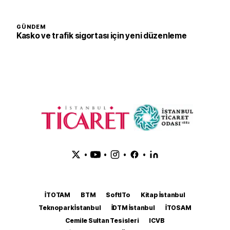
GÜNDEM
Kasko ve trafik sigortası için yeni düzenleme
•
•
•
•
İTOTAM
BTM
SoftITo
Kitap İstanbul
Teknopark İstanbul
İDTM İstanbul
İTOSAM
Cemile Sultan Tesisleri
ICVB