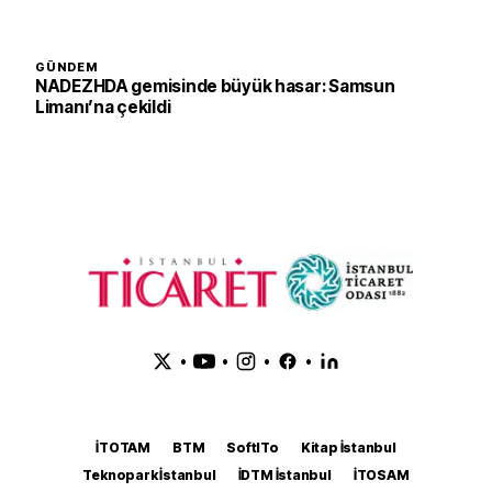
GÜNDEM
NADEZHDA gemisinde büyük hasar: Samsun
Limanı’na çekildi
•
•
•
•
İTOTAM
BTM
SoftITo
Kitap İstanbul
Teknopark İstanbul
İDTM İstanbul
İTOSAM