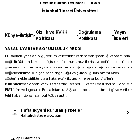
Cemile Sultan Tesisleri
ICVB
İstanbul Ticaret Üniversitesi
Gizlilik ve KVKK
Doğrulama
Yayın
Künye
•
İletişim
•
•
•
Politikası
Politikası
İlkeleri
YASAL UYARI VE SORUMLULUK REDDİ
Bu sayfada yer alan bilgi, yorum ve içerikler yatırım danışmanlığı kapsamında
değildir. Yatırım kararları, kişisel mali durumunuz ile risk ve getiri tercihlerinize
göre yetkili kurumlarla yapılacak yatırım danışmanlığı sözleşmesi çerçevesinde
değerlendirilmelidir. İçeriklerin doğruluğu ve güncelliği için azami özen
gösterilmekle birlikte, olası hata, eksiklik, gecikme veya bu bilgilerin
kullanımından doğabilecek zararlardan İstanbul Ticaret Odası sorumlu değildir.
BIST isim ve logosu ile Borsa İstanbul A.Ş. adına açıklanan tüm bilgi ve verilerin
telif hakları Borsa İstanbul A.Ş.’ye aittir.
Haftalık yeni kurulan şirketler
Haftalık listeye göz atın
App Store'dan