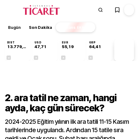
Bugün
Son Dakika
Finans
EKSTRA
BIST
USD
EUR
GBP
13.779,39
47,71
55,19
64,41
PİYASA
VERİLERİ
-0,14%
+0,18%
+0,32%
+0,38%
Gündem
2. ara tatil ne zaman, hangi
ayda, kaç gün sürecek?
2024-2025 Eğitim yılının ilk ara tatili 11-15 Kasım
tarihlerinde uygulandı. Ardından 15 tatile sıra
geldi ve Ocak sonu, Şubat başı aralığında