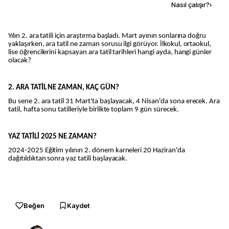
Kaynak ekle
Nasıl çalışır?
›
Yılın 2. ara tatili için araştırma başladı. Mart ayının sonlarına doğru
yaklaşırken, ara tatil ne zaman sorusu ilgi görüyor. İlkokul, ortaokul,
lise öğrencilerini kapsayan ara tatil tarihleri hangi ayda, hangi günler
olacak?
2. ARA TATİL NE ZAMAN, KAÇ GÜN?
Bu sene 2. ara tatil 31 Mart'ta başlayacak, 4 Nisan'da sona erecek. Ara
tatil, hafta sonu tatilleriyle birlikte toplam 9 gün sürecek.
YAZ TATİLİ 2025 NE ZAMAN?
2024-2025 Eğitim yılının 2. dönem karneleri 20 Haziran'da
dağıtıldıktan sonra yaz tatili başlayacak.
Beğen
Kaydet