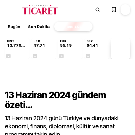
Bugün
Son Dakika
Finans
EKSTRA
BIST
USD
EUR
GBP
13.779,39
47,71
55,19
64,41
PİYASA
VERİLERİ
-0,14%
+0,18%
+0,32%
+0,38%
Gündem
13 Haziran 2024 gündem
özeti…
13 Haziran 2024 günü Türkiye ve dünyadaki
ekonomi, finans, diplomasi, kültür ve sanat
programını takip edin…