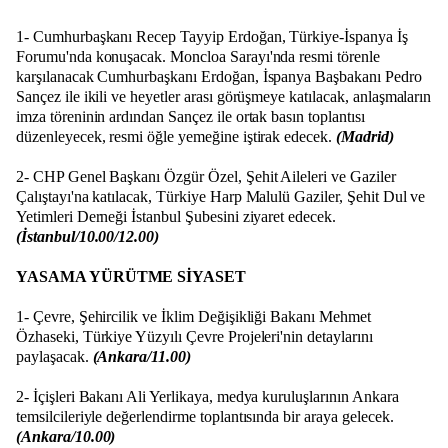
1- Cumhurbaşkanı Recep Tayyip Erdoğan, Türkiye-İspanya İş
Forumu'nda konuşacak. Moncloa Sarayı'nda resmi törenle
karşılanacak Cumhurbaşkanı Erdoğan, İspanya Başbakanı Pedro
Sançez ile ikili ve heyetler arası görüşmeye katılacak, anlaşmaların
imza töreninin ardından Sançez ile ortak basın toplantısı
düzenleyecek, resmi öğle yemeğine iştirak edecek.
(Madrid)
2- CHP Genel Başkanı Özgür Özel, Şehit Aileleri ve Gaziler
Çalıştayı'na katılacak, Türkiye Harp Malulü Gaziler, Şehit Dul ve
Yetimleri Derneği İstanbul Şubesini ziyaret edecek.
(İstanbul/10.00/12.00)
YASAMA YÜRÜTME SİYASET
1- Çevre, Şehircilik ve İklim Değişikliği Bakanı Mehmet
Özhaseki, Türkiye Yüzyılı Çevre Projeleri'nin detaylarını
paylaşacak.
(Ankara/11.00)
2- İçişleri Bakanı Ali Yerlikaya, medya kuruluşlarının Ankara
temsilcileriyle değerlendirme toplantısında bir araya gelecek.
(Ankara/10.00)