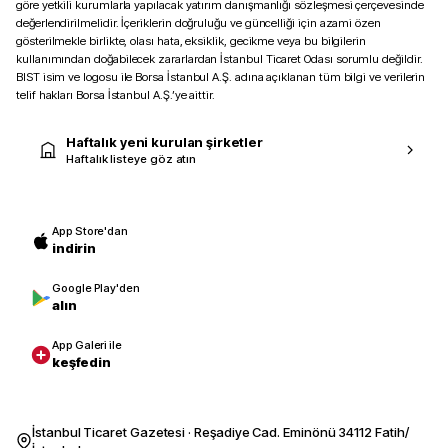
göre yetkili kurumlarla yapılacak yatırım danışmanlığı sözleşmesi çerçevesinde
değerlendirilmelidir. İçeriklerin doğruluğu ve güncelliği için azami özen
gösterilmekle birlikte, olası hata, eksiklik, gecikme veya bu bilgilerin
kullanımından doğabilecek zararlardan İstanbul Ticaret Odası sorumlu değildir.
BIST isim ve logosu ile Borsa İstanbul A.Ş. adına açıklanan tüm bilgi ve verilerin
telif hakları Borsa İstanbul A.Ş.’ye aittir.
Haftalık yeni kurulan şirketler
Haftalık listeye göz atın
App Store'dan
indirin
Google Play'den
alın
App Galeri ile
keşfedin
İstanbul Ticaret Gazetesi · Reşadiye Cad. Eminönü 34112 Fatih/