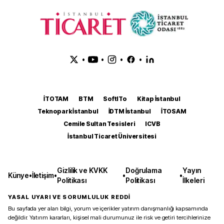
•
•
•
•
İTOTAM
BTM
SoftITo
Kitap İstanbul
Teknopark İstanbul
İDTM İstanbul
İTOSAM
Cemile Sultan Tesisleri
ICVB
İstanbul Ticaret Üniversitesi
Gizlilik ve KVKK
Doğrulama
Yayın
Künye
•
İletişim
•
•
•
Politikası
Politikası
İlkeleri
YASAL UYARI VE SORUMLULUK REDDİ
Bu sayfada yer alan bilgi, yorum ve içerikler yatırım danışmanlığı kapsamında
değildir. Yatırım kararları, kişisel mali durumunuz ile risk ve getiri tercihlerinize