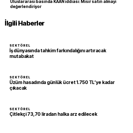
Uluslararası basında KAAN iddiası: Mısır satın almayı
değerlendiriyor
İlgili Haberler
SEKTÖREL
İş dünyasında tahkim farkındalığını artıracak
mutabakat
SEKTÖREL
Üzüm hasadında günlük ücret 1.750 TL’ye kadar
çıkacak
SEKTÖREL
Çitlekçi 73,70 liradan halka arz edilecek