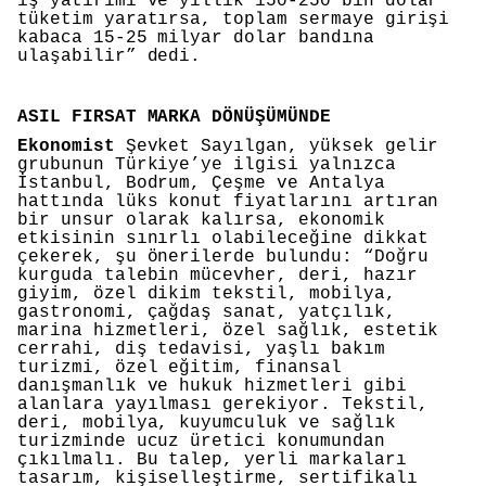
iş yatırımı ve yıllık 150-250 bin dolar
tüketim yaratırsa, toplam sermaye girişi
kabaca 15-25 milyar dolar bandına
ulaşabilir” dedi.
ASIL FIRSAT MARKA DÖNÜŞÜMÜNDE
Ekonomist
Şevket Sayılgan, yüksek gelir
grubunun Türkiye’ye ilgisi yalnızca
İstanbul, Bodrum, Çeşme ve Antalya
hattında lüks konut fiyatlarını artıran
bir unsur olarak kalırsa, ekonomik
etkisinin sınırlı olabileceğine dikkat
çekerek, şu önerilerde bulundu: “Doğru
kurguda talebin mücevher, deri, hazır
giyim, özel dikim tekstil, mobilya,
gastronomi, çağdaş sanat, yatçılık,
marina hizmetleri, özel sağlık, estetik
cerrahi, diş tedavisi, yaşlı bakım
turizmi, özel eğitim, finansal
danışmanlık ve hukuk hizmetleri gibi
alanlara yayılması gerekiyor. Tekstil,
deri, mobilya, kuyumculuk ve sağlık
turizminde ucuz üretici konumundan
çıkılmalı. Bu talep, yerli markaları
tasarım, kişiselleştirme, sertifikalı