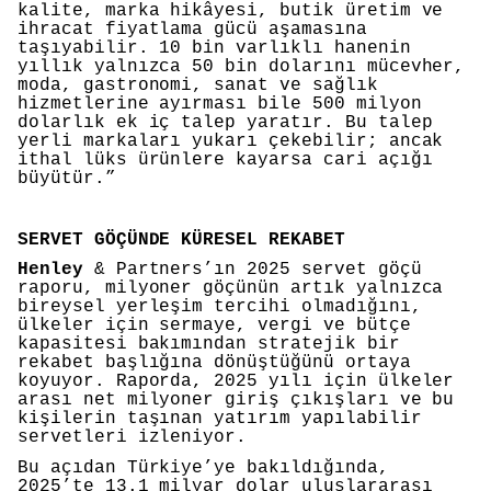
kalite, marka hikâyesi, butik üretim ve
ihracat fiyatlama gücü aşamasına
taşıyabilir. 10 bin varlıklı hanenin
yıllık yalnızca 50 bin dolarını mücevher,
moda, gastronomi, sanat ve sağlık
hizmetlerine ayırması bile 500 milyon
dolarlık ek iç talep yaratır. Bu talep
yerli markaları yukarı çekebilir; ancak
ithal lüks ürünlere kayarsa cari açığı
büyütür.”
SERVET GÖÇÜNDE KÜRESEL REKABET
Henley
& Partners’ın 2025 servet göçü
raporu, milyoner göçünün artık yalnızca
bireysel yerleşim tercihi olmadığını,
ülkeler için sermaye, vergi ve bütçe
kapasitesi bakımından stratejik bir
rekabet başlığına dönüştüğünü ortaya
koyuyor. Raporda, 2025 yılı için ülkeler
arası net milyoner giriş çıkışları ve bu
kişilerin taşınan yatırım yapılabilir
servetleri izleniyor.
Bu açıdan Türkiye’ye bakıldığında,
2025’te 13.1 milyar dolar uluslararası