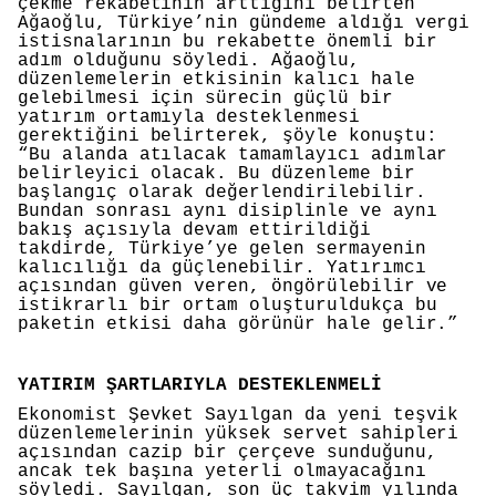
çekme rekabetinin arttığını belirten
Ağaoğlu, Türkiye’nin gündeme aldığı vergi
istisnalarının bu rekabette önemli bir
adım olduğunu söyledi. Ağaoğlu,
düzenlemelerin etkisinin kalıcı hale
gelebilmesi için sürecin güçlü bir
yatırım ortamıyla desteklenmesi
gerektiğini belirterek, şöyle konuştu:
“Bu alanda atılacak tamamlayıcı adımlar
belirleyici olacak. Bu düzenleme bir
başlangıç olarak değerlendirilebilir.
Bundan sonrası aynı disiplinle ve aynı
bakış açısıyla devam ettirildiği
takdirde, Türkiye’ye gelen sermayenin
kalıcılığı da güçlenebilir. Yatırımcı
açısından güven veren, öngörülebilir ve
istikrarlı bir ortam oluşturuldukça bu
paketin etkisi daha görünür hale gelir.”
YATIRIM ŞARTLARIYLA DESTEKLENMELİ
Ekonomist Şevket Sayılgan da yeni teşvik
düzenlemelerinin yüksek servet sahipleri
açısından cazip bir çerçeve sunduğunu,
ancak tek başına yeterli olmayacağını
söyledi. Sayılgan, son üç takvim yılında