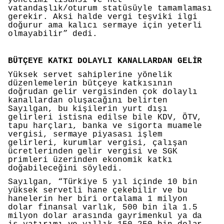
vatandaşlık/oturum statüsüyle tamamlaması
gerekir. Aksi halde vergi teşviki ilgi
doğurur ama kalıcı sermaye için yeterli
olmayabilir” dedi.
BÜTÇEYE KATKI DOLAYLI KANALLARDAN GELİR
Yüksek servet sahiplerine yönelik
düzenlemelerin bütçeye katkısının
doğrudan gelir vergisinden çok dolaylı
kanallardan oluşacağını belirten
Sayılgan, bu kişilerin yurt dışı
gelirleri istisna edilse bile KDV, ÖTV,
tapu harçları, banka ve sigorta muamele
vergisi, sermaye piyasası işlem
gelirleri, kurumlar vergisi, çalışan
ücretlerinden gelir vergisi ve SGK
primleri üzerinden ekonomik katkı
doğabileceğini söyledi.
Sayılgan, “Türkiye 5 yıl içinde 10 bin
yüksek servetli hane çekebilir ve bu
hanelerin her biri ortalama 1 milyon
dolar finansal varlık, 500 bin ila 1.5
milyon dolar arasında gayrimenkul ya da