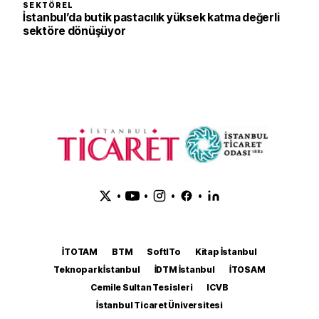
SEKTÖREL
İstanbul’da butik pastacılık yüksek katma değerli
sektöre dönüşüyor
•
•
•
•
İTOTAM
BTM
SoftITo
Kitap İstanbul
Teknopark İstanbul
İDTM İstanbul
İTOSAM
Cemile Sultan Tesisleri
ICVB
İstanbul Ticaret Üniversitesi