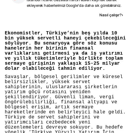
ekleyerek haberlerimizi Google'da daha sık görebilirsiniz.
Kaynak ekle
Nasıl çalışır?
›
Ekonomistler, Türkiye’nin beş yılda 10
bin yüksek servetli haneyi çekebileceğini
söylüyor. Bu senaryoya göre söz konusu
hanelerin her birinin finansal
varlıklarını getirmesi ya da iş yatırımı
ve yıllık tüketimleriyle birlikte toplam
sermaye girişinin yaklaşık 15-25 milyar
dolar olabileceği tahmin ediliyor.
Savaşlar, bölgesel gerilimler ve küresel
belirsizlikler, yüksek servet
sahiplerinin, uluslararası şirketlerin
yatırım göçü rotasını yeniden
şekillendiriyor. Güvenli liman, vergi
öngörülebilirliği, finansal altyapı ve
bölgesel erişim, artık sermaye
hareketlerinde en belirleyici hale geldi.
Türkiye de servet sahiplerini ve
yatırımcıları cezbedecek yeni
düzenlemeleri devreye sokuyor. Bu hedefe
yönelik ‘Türkiye Yüzyılı Yatırım İçin