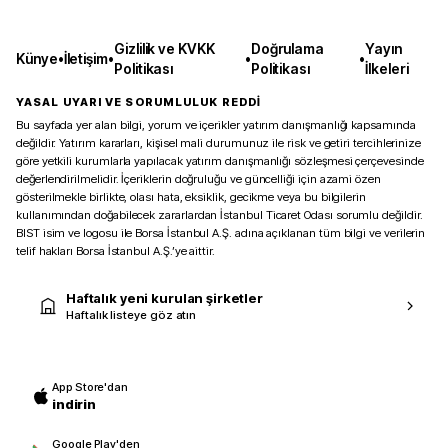
Gizlilik ve KVKK
Doğrulama
Yayın
Künye
•
İletişim
•
•
•
Politikası
Politikası
İlkeleri
YASAL UYARI VE SORUMLULUK REDDİ
Bu sayfada yer alan bilgi, yorum ve içerikler yatırım danışmanlığı kapsamında
değildir. Yatırım kararları, kişisel mali durumunuz ile risk ve getiri tercihlerinize
göre yetkili kurumlarla yapılacak yatırım danışmanlığı sözleşmesi çerçevesinde
değerlendirilmelidir. İçeriklerin doğruluğu ve güncelliği için azami özen
gösterilmekle birlikte, olası hata, eksiklik, gecikme veya bu bilgilerin
kullanımından doğabilecek zararlardan İstanbul Ticaret Odası sorumlu değildir.
BIST isim ve logosu ile Borsa İstanbul A.Ş. adına açıklanan tüm bilgi ve verilerin
telif hakları Borsa İstanbul A.Ş.’ye aittir.
Haftalık yeni kurulan şirketler
Haftalık listeye göz atın
App Store'dan
indirin
Google Play'den