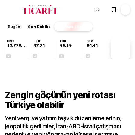
Bugün
Son Dakika
Finans
EKSTRA
BIST
USD
EUR
GBP
13.779,39
47,71
55,19
64,41
PİYASA
VERİLERİ
-0,14%
+0,18%
+0,32%
+0,38%
Sektörel
Zengin göçünün yeni rotası
Türkiye olabilir
Yeni vergi ve yatırım teşvik düzenlemelerinin,
jeopolitik gerilimler, İran-ABD-İsrail çatışması
nedeniyle yeni yön arayan küresel sermaye