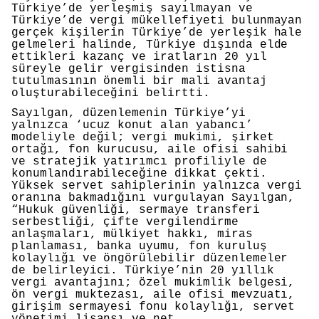
Türkiye’de yerleşmiş sayılmayan ve
Türkiye’de vergi mükellefiyeti bulunmayan
gerçek kişilerin Türkiye’de yerleşik hale
gelmeleri halinde, Türkiye dışında elde
ettikleri kazanç ve iratların 20 yıl
süreyle gelir vergisinden istisna
tutulmasının önemli bir mali avantaj
oluşturabileceğini belirtti.
Sayılgan, düzenlemenin Türkiye’yi
yalnızca ‘ucuz konut alan yabancı’
modeliyle değil; vergi mukimi, şirket
ortağı, fon kurucusu, aile ofisi sahibi
ve stratejik yatırımcı profiliyle de
konumlandırabileceğine dikkat çekti.
Yüksek servet sahiplerinin yalnızca vergi
oranına bakmadığını vurgulayan Sayılgan,
“Hukuk güvenliği, sermaye transferi
serbestliği, çifte vergilendirme
anlaşmaları, mülkiyet hakkı, miras
planlaması, banka uyumu, fon kuruluş
kolaylığı ve öngörülebilir düzenlemeler
de belirleyici. Türkiye’nin 20 yıllık
vergi avantajını; özel mukimlik belgesi,
ön vergi muktezası, aile ofisi mevzuatı,
girişim sermayesi fonu kolaylığı, servet
yönetimi lisansı ve net