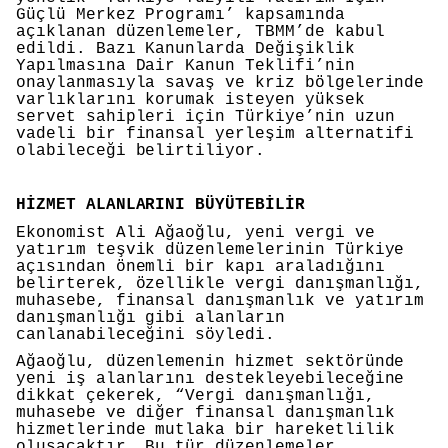
Güçlü Merkez Programı’ kapsamında
açıklanan düzenlemeler, TBMM’de kabul
edildi. Bazı Kanunlarda Değişiklik
Yapılmasına Dair Kanun Teklifi’nin
onaylanmasıyla savaş ve kriz bölgelerinde
varlıklarını korumak isteyen yüksek
servet sahipleri için Türkiye’nin uzun
vadeli bir finansal yerleşim alternatifi
olabileceği belirtiliyor.
HİZMET ALANLARINI BÜYÜTEBİLİR
Ekonomist Ali Ağaoğlu, yeni vergi ve
yatırım teşvik düzenlemelerinin Türkiye
açısından önemli bir kapı araladığını
belirterek, özellikle vergi danışmanlığı,
muhasebe, finansal danışmanlık ve yatırım
danışmanlığı gibi alanların
canlanabileceğini söyledi.
Ağaoğlu, düzenlemenin hizmet sektöründe
yeni iş alanlarını destekleyebileceğine
dikkat çekerek, “Vergi danışmanlığı,
muhasebe ve diğer finansal danışmanlık
hizmetlerinde mutlaka bir hareketlilik
oluşacaktır. Bu tür düzenlemeler,