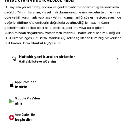
YASAL UYARI VE SORUMLULUK REDDİ
Bu sayfada yer alan bilgi, yorum ve içerikler yatırım danışmanlığı kapsamında
değildir. Yatırım kararları, kişisel mali durumunuz ile risk ve getiri tercihlerinize
göre yetkili kurumlarla yapılacak yatırım danışmanlığı sözleşmesi çerçevesinde
değerlendirilmelidir. İçeriklerin doğruluğu ve güncelliği için azami özen
gösterilmekle birlikte, olası hata, eksiklik, gecikme veya bu bilgilerin
kullanımından doğabilecek zararlardan İstanbul Ticaret Odası sorumlu değildir.
BIST isim ve logosu ile Borsa İstanbul A.Ş. adına açıklanan tüm bilgi ve verilerin
telif hakları Borsa İstanbul A.Ş.’ye aittir.
Haftalık yeni kurulan şirketler
Haftalık listeye göz atın
App Store'dan
indirin
Google Play'den
alın
App Galeri ile
keşfedin