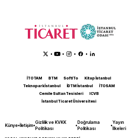
•
•
•
•
İTOTAM
BTM
SoftITo
Kitap İstanbul
Teknopark İstanbul
İDTM İstanbul
İTOSAM
Cemile Sultan Tesisleri
ICVB
İstanbul Ticaret Üniversitesi
Gizlilik ve KVKK
Doğrulama
Yayın
Künye
•
İletişim
•
•
•
Politikası
Politikası
İlkeleri