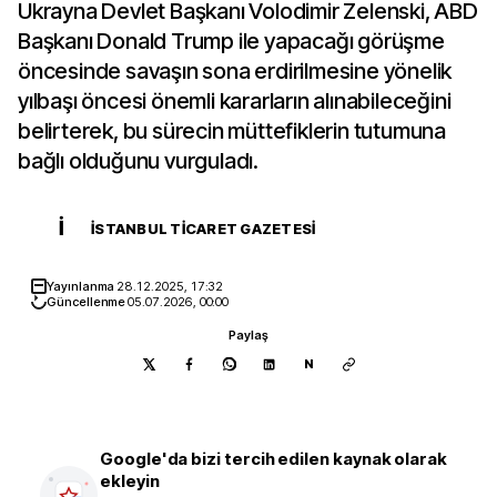
Ukrayna Devlet Başkanı Volodimir Zelenski, ABD
Başkanı Donald Trump ile yapacağı görüşme
öncesinde savaşın sona erdirilmesine yönelik
yılbaşı öncesi önemli kararların alınabileceğini
belirterek, bu sürecin müttefiklerin tutumuna
bağlı olduğunu vurguladı.
İ
İSTANBUL TICARET GAZETESI
Yayınlanma
28.12.2025, 17:32
Güncellenme
05.07.2026, 00:00
Paylaş
N
Google'da bizi tercih edilen kaynak olarak
ekleyin