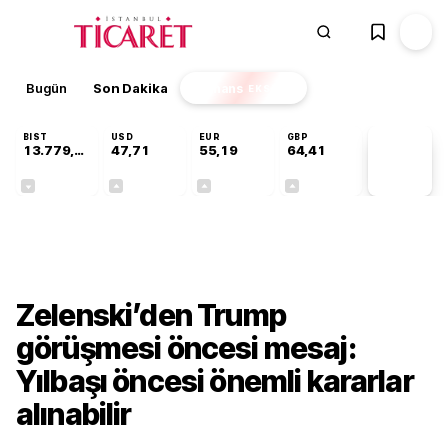
Bugün
Son Dakika
Finans
EKSTRA
BIST
USD
EUR
GBP
13.779,39
47,71
55,19
64,41
PİYASA
VERİLERİ
-0,14%
+0,18%
+0,32%
+0,38%
Dünya
Zelenski’den Trump
görüşmesi öncesi mesaj:
Yılbaşı öncesi önemli kararlar
alınabilir