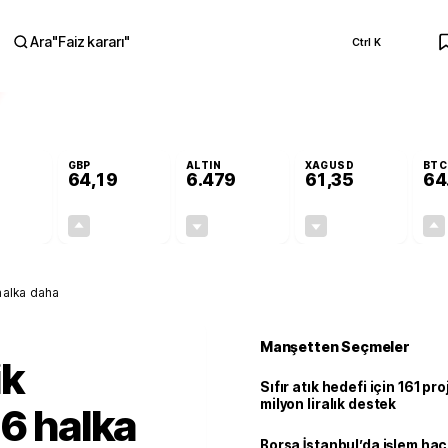
Ara
"
Faiz kararı
"
Ctrl K
RA
GBP
ALTIN
XAGUSD
BTC
64,19
6.479
61,35
64
-0,10%
+0,15%
-0,26%
-1,11%
-0,06
0,10
-16,72
-0,69
 halka daha
Manşetten Seçmeler
ik
Sıfır atık hedefi için 161 pr
milyon liralık destek
 6 halka
Borsa İstanbul’da işlem hac