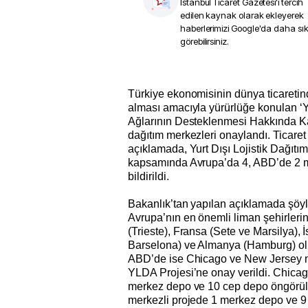
İstanbul Ticaret Gazetesi
'i tercih
edilen kaynak olarak ekleyerek
haberlerimizi Google'da daha sı
görebilirsiniz.
Türkiye ekonomisinin dünya ticaretin
alması amacıyla yürürlüğe konulan ‘Yu
Ağlarının Desteklenmesi Hakkında Ka
dağıtım merkezleri onaylandı. Ticaret
açıklamada, Yurt Dışı Lojistik Dağıtı
kapsamında Avrupa’da 4, ABD’de 2 m
bildirildi.
Bakanlık’tan yapılan açıklamada şöyle
Avrupa’nın en önemli liman şehirlerini
(Trieste), Fransa (Sete ve Marsilya),
Barselona) ve Almanya (Hamburg) ol
ABD’de ise Chicago ve New Jersey m
YLDA Projesi’ne onay verildi. Chicag
merkez depo ve 10 cep depo öngörül
merkezli projede 1 merkez depo ve 9