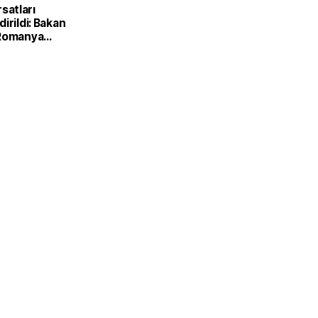
ırsatları
irildi: Bakan
 Romanya
Kırsal
Bakanı ile