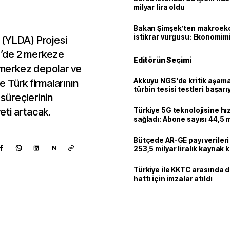
milyar lira oldu
Bakan Şimşek’ten makroek
istikrar vurgusu: Ekonomim
ı (YLDA) Projesi
dayanıklılığını daha da güç
’de 2 merkeze
Editörün Seçimi
i merkez depolar ve
Akkuyu NGS'de kritik aşama:
 Türk firmalarının
türbin tesisi testleri başarı
 süreçlerinin
tamamlandı
ti artacak.
Türkiye 5G teknolojisine hı
sağladı: Abone sayısı 44,5 
ulaştı
Bütçede AR-GE payı verileri
N
253,5 milyar liralık kaynak k
Türkiye ile KKTC arasında 
hattı için imzalar atıldı
Kaynak ekle