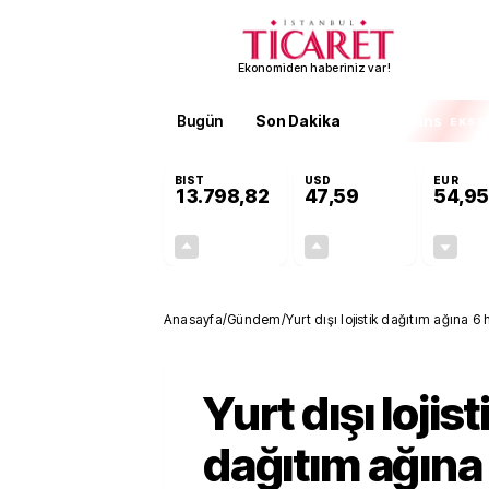
Ekonomiden haberiniz var!
Bugün
Son Dakika
Finans
EKST
BIST
USD
EUR
13.798,82
47,59
54,95
+0,70%
+0,05%
95,68
0,03
Anasayfa
/
Gündem
/
Yurt dışı lojistik dağıtım ağına 6
Yurt dışı lojist
dağıtım ağına