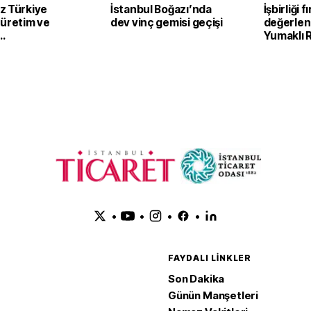
z Türkiye
İstanbul Boğazı’nda
İşbirliği f
 üretim ve
dev vinç gemisi geçişi
değerlend
Yumaklı
irecek
Tarım ve 
Kalkınma 
görüştü
•
•
•
•
FAYDALI LINKLER
Son Dakika
Günün Manşetleri