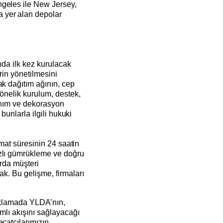
ngeles ile New Jersey,
 yer alan depolar
nda ilk kez kurulacak
erin yönetilmesini
ak dağıtım ağının, cep
yönelik kurulum, destek,
nanım ve dekorasyon
, bunlarla ilgili hukuki
limat süresinin 24 saatin
ızlı gümrükleme ve doğru
arda müşteri
ak. Bu gelişme, firmaları
çıklamada YLDA’nın,
amlı akışını sağlayacağı
acatçılarımızın