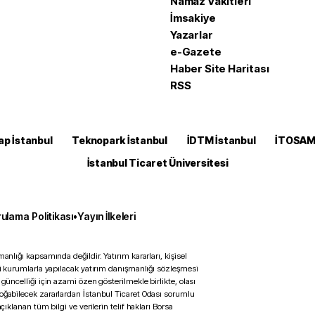
Namaz Vakitleri
İmsakiye
Yazarlar
e-Gazete
Haber Site Haritası
RSS
ap İstanbul
Teknopark İstanbul
İDTM İstanbul
İTOSA
İstanbul Ticaret Üniversitesi
ulama Politikası
•
Yayın İlkeleri
anlığı kapsamında değildir. Yatırım kararları, kişisel
ili kurumlarla yapılacak yatırım danışmanlığı sözleşmesi
 güncelliği için azami özen gösterilmekle birlikte, olası
doğabilecek zararlardan İstanbul Ticaret Odası sorumlu
çıklanan tüm bilgi ve verilerin telif hakları Borsa