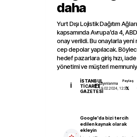
daha
Yurt Dışı Lojistik Dağıtım Ağlar
kapsamında Avrupa’da 4, ABD
onay verildi. Bu onaylarla yen
cep depolar yapılacak. Böylece
hedef pazarlara giriş hızı, iade
yönetimi ve müşteri memnuniye
İSTANBUL
Paylaş
Yayınlanma
İ
TICARET
19.02.2024, 12:32
GAZETESI
Google'da bizi tercih
edilen kaynak olarak
ekleyin