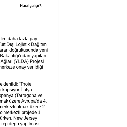
Nasıl çalışır?
›
k
den daha fazla pay
rt Dışı Lojistik Dağıtım
rar’ doğrultusunda yeni
 Bakanlığı’ndan yapılan
m Ağları (YLDA) Projesi
erkeze onay verildiği
 denildi: “Proje,
 kapsıyor. İtalya
 İspanya (Tarragona ve
mak üzere Avrupa’da 4,
erkezli olmak üzere 2
o merkezli projede 1
ürken, New Jersey
 cep depo yapılması