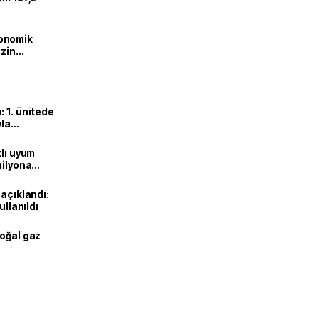
onomik
izin
lendirdik
 1. ünitede
yla
zlı uyum
milyona
 açıklandı:
ullanıldı
doğal gaz