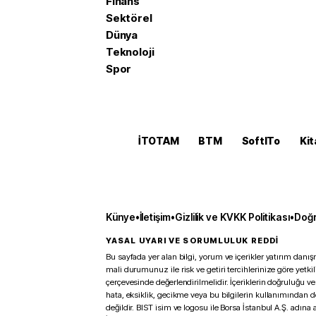
Finans
Sektörel
Dünya
Teknoloji
Spor
İTOTAM
BTM
SoftITo
Kit
Künye
•
İletişim
•
Gizlilik ve KVKK Politikası
•
Doğr
YASAL UYARI VE SORUMLULUK REDDİ
Bu sayfada yer alan bilgi, yorum ve içerikler yatırım danışm
mali durumunuz ile risk ve getiri tercihlerinize göre yetk
çerçevesinde değerlendirilmelidir. İçeriklerin doğruluğu ve
hata, eksiklik, gecikme veya bu bilgilerin kullanımından 
değildir. BIST isim ve logosu ile Borsa İstanbul A.Ş. adına a