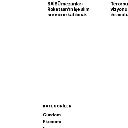
BAİBÜ mezunları
Terörsü
Roketsan’ın işe alım
vizyonu
sürecine katılacak
ihracatı
güçlend
KATEGORILER
Gündem
Ekonomi