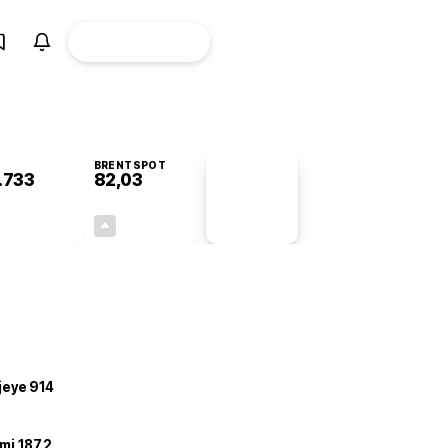
ÜYE
CANLI BORSA
Girişi
BRENTSPOT
.733
82,03
PİYASA
VERİLERİ
+0,20%
+3,95%
+0,00
3,12
ojeye 914
mi 187,2