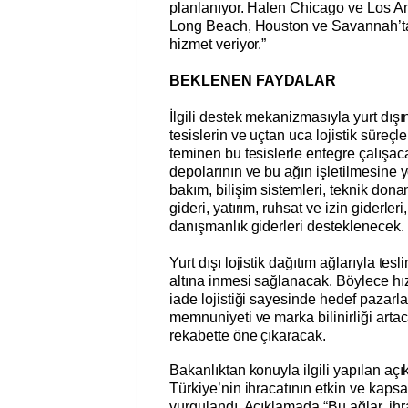
planlanıyor. Halen Chicago ve Los A
Long Beach, Houston ve Savannah’ta
hizmet veriyor.”
BEKLENEN FAYDALAR
İlgili destek mekanizmasıyla yurt dışı
tesislerin ve uçtan uca lojistik süreçl
teminen bu tesislerle entegre çalışac
depolarının ve bu ağın işletilmesine 
bakım, bilişim sistemleri, teknik do
gideri, yatırım, ruhsat ve izin giderleri
danışmanlık giderleri desteklenecek.
Yurt dışı lojistik dağıtım ağlarıyla tes
altına inmesi sağlanacak. Böylece h
iade lojistiği sayesinde hedef pazarl
memnuniyeti ve marka bilinirliği artac
rekabette öne çıkaracak.
Bakanlıktan konuyla ilgili yapılan a
Türkiye’nin ihracatının etkin ve kaps
vurgulandı. Açıklamada “Bu ağlar, ihr