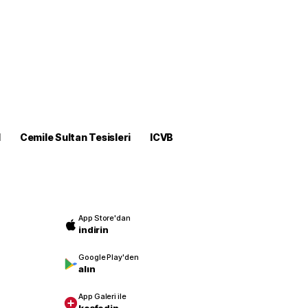
M
Cemile Sultan Tesisleri
ICVB
App Store'dan
indirin
Google Play'den
alın
App Galeri ile