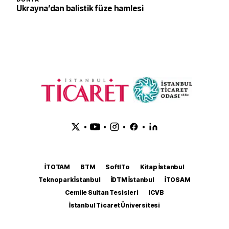
Ukrayna’dan balistik füze hamlesi
•
•
•
•
İTOTAM
BTM
SoftITo
Kitap İstanbul
Teknopark İstanbul
İDTM İstanbul
İTOSAM
Cemile Sultan Tesisleri
ICVB
İstanbul Ticaret Üniversitesi