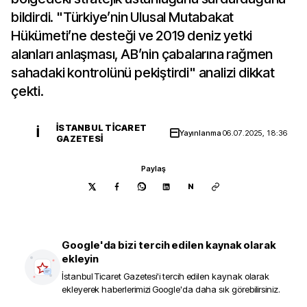
bildirdi. "Türkiye’nin Ulusal Mutabakat
Hükümeti’ne desteği ve 2019 deniz yetki
alanları anlaşması, AB’nin çabalarına rağmen
sahadaki kontrolünü pekiştirdi" analizi dikkat
çekti.
İSTANBUL TICARET
İ
Yayınlanma
06.07.2025, 18:36
GAZETESI
Paylaş
N
Google'da bizi tercih edilen kaynak olarak
ekleyin
İstanbul Ticaret Gazetesi
'i tercih edilen kaynak olarak
ekleyerek haberlerimizi Google'da daha sık görebilirsiniz.