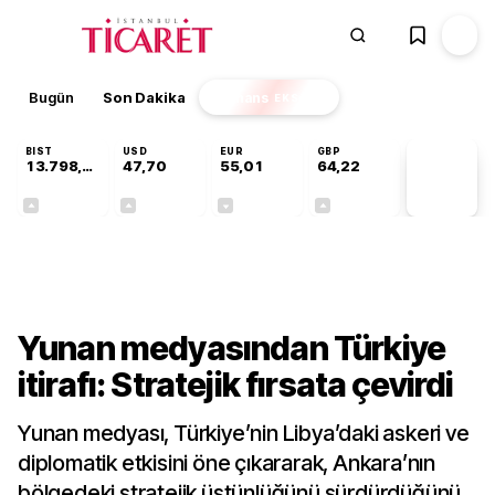
Bugün
Son Dakika
Finans
EKSTRA
BIST
USD
EUR
GBP
13.798,82
47,70
55,01
64,22
PİYASA
VERİLERİ
+0,70%
+0,17%
-0,01%
+0,08%
Dünya
Yunan medyasından Türkiye
itirafı: Stratejik fırsata çevirdi
Yunan medyası, Türkiye’nin Libya’daki askeri ve
diplomatik etkisini öne çıkararak, Ankara’nın
bölgedeki stratejik üstünlüğünü sürdürdüğünü