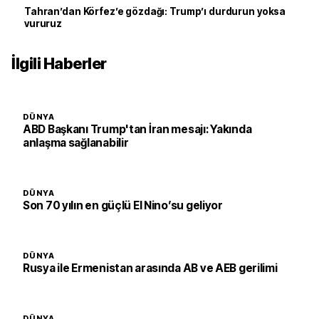
Tahran’dan Körfez’e gözdağı: Trump’ı durdurun yoksa
vururuz
İlgili Haberler
DÜNYA
ABD Başkanı Trump'tan İran mesajı: Yakında
anlaşma sağlanabilir
DÜNYA
Son 70 yılın en güçlü El Nino’su geliyor
DÜNYA
Rusya ile Ermenistan arasında AB ve AEB gerilimi
DÜNYA