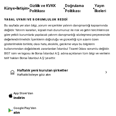
Gizlilik ve KVKK
Doğrulama
Yayın
Künye
•
İletişim
•
•
•
Politikası
Politikası
İlkeleri
YASAL UYARI VE SORUMLULUK REDDİ
Bu sayfada yer alan bilgi, yorum ve içerikler yatırım danışmanlığı kapsamında
değildir. Yatırım kararları, kişisel mali durumunuz ile risk ve getiri tercihlerinize
göre yetkili kurumlarla yapılacak yatırım danışmanlığı sözleşmesi çerçevesinde
değerlendirilmelidir. İçeriklerin doğruluğu ve güncelliği için azami özen
gösterilmekle birlikte, olası hata, eksiklik, gecikme veya bu bilgilerin
kullanımından doğabilecek zararlardan İstanbul Ticaret Odası sorumlu değildir.
BIST isim ve logosu ile Borsa İstanbul A.Ş. adına açıklanan tüm bilgi ve verilerin
telif hakları Borsa İstanbul A.Ş.’ye aittir.
Haftalık yeni kurulan şirketler
Haftalık listeye göz atın
App Store'dan
indirin
Google Play'den
alın