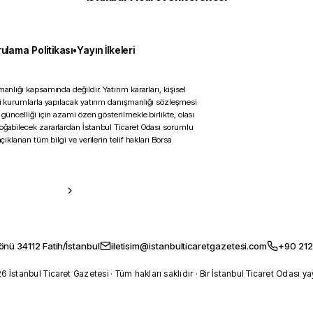
ulama Politikası
•
Yayın İlkeleri
anlığı kapsamında değildir. Yatırım kararları, kişisel
ili kurumlarla yapılacak yatırım danışmanlığı sözleşmesi
 güncelliği için azami özen gösterilmekle birlikte, olası
doğabilecek zararlardan İstanbul Ticaret Odası sorumlu
çıklanan tüm bilgi ve verilerin telif hakları Borsa
önü 34112 Fatih/İstanbul
iletisim@istanbulticaretgazetesi.com
+90 212
 İstanbul Ticaret Gazetesi · Tüm hakları saklıdır · Bir İstanbul Ticaret Odası ya