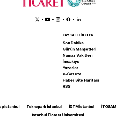
•
•
•
•
FAYDALI LINKLER
Son Dakika
Günün Manşetleri
Namaz Vakitleri
İmsakiye
Yazarlar
e-Gazete
Haber Site Haritası
RSS
ap İstanbul
Teknopark İstanbul
İDTM İstanbul
İTOSA
İstanbul Ticaret Üniversitesi