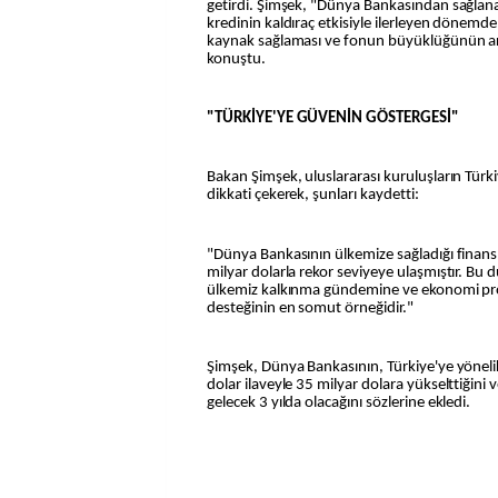
getirdi. Şimşek, "Dünya Bankasından sağlan
kredinin kaldıraç etkisiyle ilerleyen dönemde,
kaynak sağlaması ve fonun büyüklüğünün artı
konuştu.
"TÜRKİYE'YE GÜVENİN GÖSTERGESİ"
Bakan Şimşek, uluslararası kuruluşların Türk
dikkati çekerek, şunları kaydetti:
"Dünya Bankasının ülkemize sağladığı finan
milyar dolarla rekor seviyeye ulaşmıştır. B
ülkemiz kalkınma gündemine ve ekonomi pr
desteğinin en somut örneğidir."
Şimşek, Dünya Bankasının, Türkiye'ye yöneli
dolar ilaveyle 35 milyar dolara yükselttiğini
gelecek 3 yılda olacağını sözlerine ekledi.