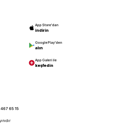
App Store'dan
indirin
Google Play'den
alın
App Galeri ile
keşfedin
 467 65 15
yınıdır