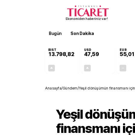
Ekonomiden haberiniz var!
Bugün
Son Dakika
Finans
EKST
BIST
USD
EUR
13.798,82
47,59
55,01
+0,70%
+0,06%
95,68
0,03
Anasayfa
/
Gündem
/
Yeşil dönüşümün finansmanı için 
Yeşil dönüşü
finansmanı iç