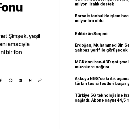
 Fonu
milyon liralık destek
Borsa İstanbul’da işlem hac
milyar lira oldu
Editörün Seçimi
et Şimşek, yeşil
anı amacıyla
Erdoğan, Muhammed Bin Se
Şahbaz Şerif ile görüşecek
i bir fon
MGK’dan İran-ABD çatışmala
müzakere çağrısı
Akkuyu NGS'de kritik aşama:
N
türbin tesisi testleri başarı
tamamlandı
Türkiye 5G teknolojisine hı
sağladı: Abone sayısı 44,5 
ulaştı
Kaynak ekle