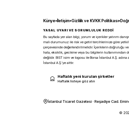
Künye
•
İletişim
•
Gizlilik ve KVKK Politikası
•
Doğr
YASAL UYARI VE SORUMLULUK REDDİ
Bu sayfada yer alan bilgi, yorum ve içerikler yatırım danışm
mali durumunuz ile risk ve getiri tercihlerinize göre yetk
çerçevesinde değerlendirilmelidir. İçeriklerin doğruluğu ve
hata, eksiklik, gecikme veya bu bilgilerin kullanımından 
değildir. BIST isim ve logosu ile Borsa İstanbul A.Ş. adına a
İstanbul A.Ş.’ye aittir.
Haftalık yeni kurulan şirketler
Haftalık listeye göz atın
İstanbul Ticaret Gazetesi · Reşadiye Cad. Emin
© 2026