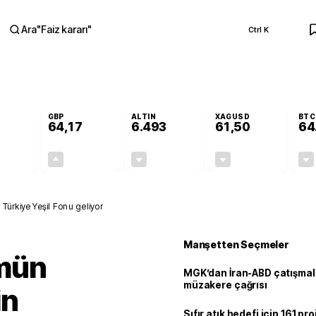
Ara
"
Faiz kararı
"
Ctrl K
RA
GBP
ALTIN
XAGUSD
BTC
64,17
6.493
61,50
64
+0,00%
+0,12%
-0,04%
-0,87%
0,00
0,08
-2,64
-0,54
Türkiye Yeşil Fonu geliyor
Manşetten Seçmeler
mün
MGK’dan İran-ABD çatışmala
müzakere çağrısı
in
Sıfır atık hedefi için 161 pr