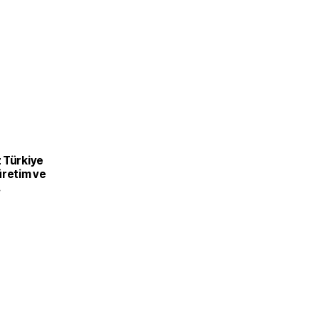
 Türkiye
üretim ve
recek