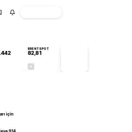
ÜYE
CANLI BORSA
Girişi
BRENTSPOT
.442
82,81
PİYASA
VERİLERİ
-0,60%
+4,94%
+0,00
3,90
rı için
ojeye 914