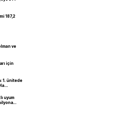
mi 187,2
lman ve
rı için
 1. ünitede
yla
zlı uyum
milyona