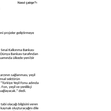
Nasıl çalışır?
›
k
eni projeler geliştirmeye
e Sınai Kalkınma Bankası
, Dünya Bankası tarafından
samında ülkede yeni bir
arzının sağlanması, yeşil
nansal sektörün
, "Türkiye Yeşil Fonu adında
Fon, yeşil ve yenilikçi
ağlayacak." dedi.
bi olacağı bilgisini veren
 kaynak oluşturacağını dile