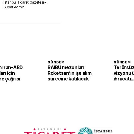
İstanbul Ticaret Gazetesi –
Süper Admin
GÜNDEM
GÜNDEM
 İran-ABD
BAİBÜ mezunları
Terörsüz
arı için
Roketsan’ın işe alım
vizyonu 
e çağrısı
sürecine katılacak
ihracatı
güçlendi