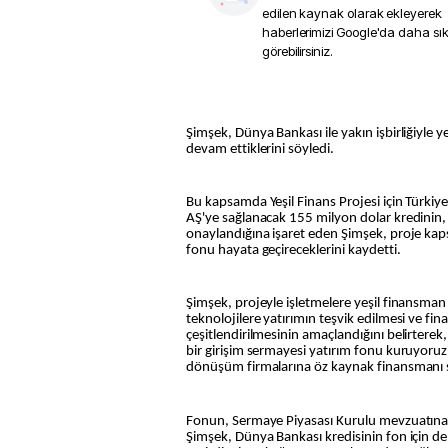
edilen kaynak olarak ekleyerek
haberlerimizi Google'da daha sı
görebilirsiniz.
Şimşek, Dünya Bankası ile yakın işbirliğiyle y
devam ettiklerini söyledi.
Bu kapsamda Yeşil Finans Projesi için Türkiy
AŞ'ye sağlanacak 155 milyon dolar kredinin
onaylandığına işaret eden Şimşek, proje kap
fonu hayata geçireceklerini kaydetti.
Şimşek, projeyle işletmelere yeşil finansman 
teknolojilere yatırımın teşvik edilmesi ve fi
çeşitlendirilmesinin amaçlandığını belirterek
bir girişim sermayesi yatırım fonu kuruyoruz. 
dönüşüm firmalarına öz kaynak finansmanı s
Fonun, Sermaye Piyasası Kurulu mevzuatına ta
Şimşek, Dünya Bankası kredisinin fon için de