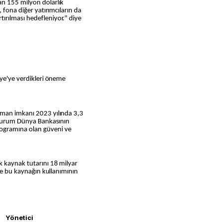
an 155 milyon dolarlık
 fona diğer yatırımcıların da
rılması hedefleniyor." diye
iye'ye verdikleri öneme
sman imkanı 2023 yılında 3,3
u durum Dünya Bankasının
ogramına olan güveni ve
k kaynak tutarını 18 milyar
 ve bu kaynağın kullanımının
Yönetici