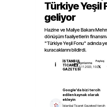
Türkiye Yeşil
geliyor
Hazine ve Maliye Bakanı Mehm
dönüşüm faaliyetlerin finansm
"Türkiye Yeşil Fonu" adında yen
kuracaklarını bildirdi.
İSTANBUL
Paylaş
Yayınlanma
İ
TICARET
15.11.2023, 10:21
GAZETESI
Google'da bizi tercih
edilen kaynak olarak
ekleyin
İstanbul Ticaret Gazetesi
'i tercih