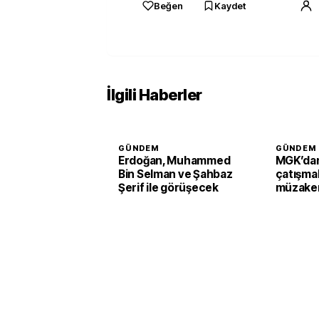
Beğen
Kaydet
İlgili Haberler
GÜNDEM
GÜNDEM
Erdoğan, Muhammed
MGK’dan
Bin Selman ve Şahbaz
çatışmal
Şerif ile görüşecek
müzaker