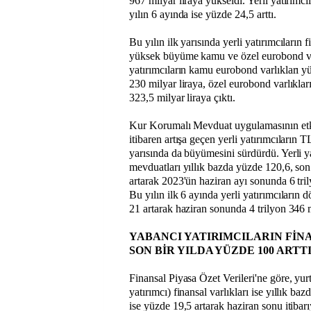
967 milyar liraya yükseldi. Yerli yatırımcıl
yılın 6 ayında ise yüzde 24,5 arttı.
Bu yılın ilk yarısında yerli yatırımcıların 
yüksek büyüme kamu ve özel eurobond var
yatırımcıların kamu eurobond varlıkları yü
230 milyar liraya, özel eurobond varlıklar
323,5 milyar liraya çıktı.
Kur Korumalı Mevduat uygulamasının etki
itibaren artışa geçen yerli yatırımcıların T
yarısında da büyümesini sürdürdü. Yerli y
mevduatları yıllık bazda yüzde 120,6, son
artarak 2023'ün haziran ayı sonunda 6 tril
Bu yılın ilk 6 ayında yerli yatırımcıların 
21 artarak haziran sonunda 4 trilyon 346 m
YABANCI YATIRIMCILARIN FİN
SON BİR YILDA YÜZDE 100 ARTT
Finansal Piyasa Özet Verileri'ne göre, yurt
yatırımcı) finansal varlıkları ise yıllık b
ise yüzde 19,5 artarak haziran sonu itibarı