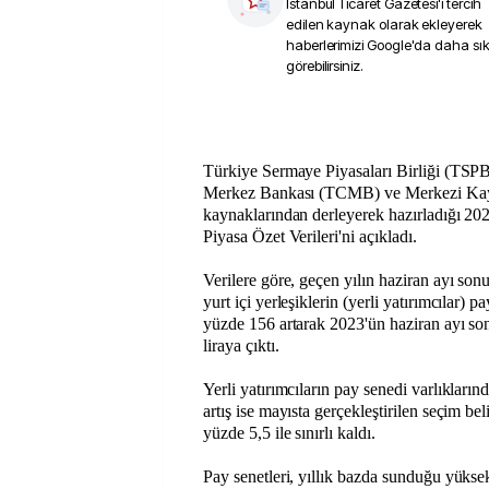
İstanbul Ticaret Gazetesi
'i tercih
edilen kaynak olarak ekleyerek
haberlerimizi Google'da daha sı
görebilirsiniz.
Türkiye Sermaye Piyasaları Birliği (TSP
Merkez Bankası (TCMB) ve Merkezi Ka
kaynaklarından derleyerek hazırladığı 20
Piyasa Özet Verileri'ni açıkladı.
Verilere göre, geçen yılın haziran ayı son
yurt içi yerleşiklerin (yerli yatırımcılar) pa
yüzde 156 artarak 2023'ün haziran ayı so
liraya çıktı.
Yerli yatırımcıların pay senedi varlıklarınd
artış ise mayısta gerçekleştirilen seçim beli
yüzde 5,5 ile sınırlı kaldı.
Pay senetleri, yıllık bazda sunduğu yüksek o