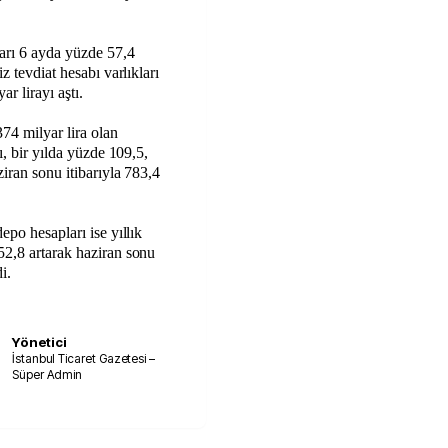
ları 6 ayda yüzde 57,4
z tevdiat hesabı varlıkları
r lirayı aştı.
374 milyar lira olan
ı, bir yılda yüzde 109,5,
ziran sonu itibarıyla 783,4
epo hesapları ise yıllık
52,8 artarak haziran sonu
i.
Yönetici
İstanbul Ticaret Gazetesi –
Süper Admin