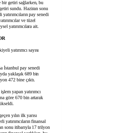
 bir getiri sağlarken, bu
 getiri sundu. Haziran sonu
rli yatırımcıların pay senedi
yatırımcılar ve tüzel
eysel yatırımcılara ait.
OR
iyeli yatırımcı sayısı
a İstanbul pay senedi
 ayda yaklaşık 689 bin
yon 472 bine çıktı.
 işlem yapan yatırımcı
nuna göre 670 bin artarak
ükseldi.
eçen yılın ilk yarısı
rli yatırımcıların finansal
an sonu itibarıyla 17 trilyon