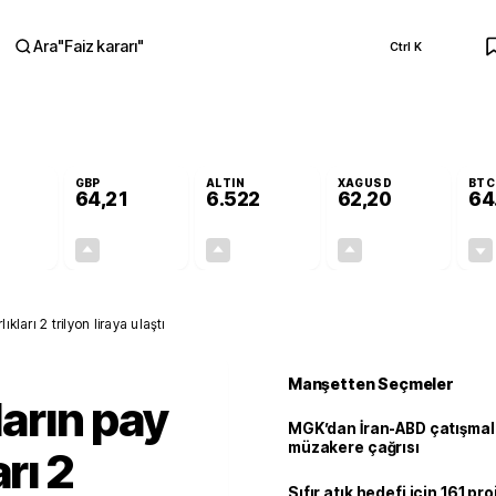
Ara
"
Faiz kararı
"
Ctrl K
RA
GBP
ALTIN
XAGUSD
BTC
64,21
6.522
62,20
64
-0,02%
+0,06%
+0,45%
+1,14%
-0,01
0,04
29,15
0,70
ıkları 2 trilyon liraya ulaştı
Manşetten Seçmeler
ların pay
MGK’dan İran-ABD çatışmala
müzakere çağrısı
rı 2
Sıfır atık hedefi için 161 pr