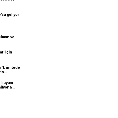
o’su geliyor
lman ve
rı için
 1. ünitede
yla
zlı uyum
milyona