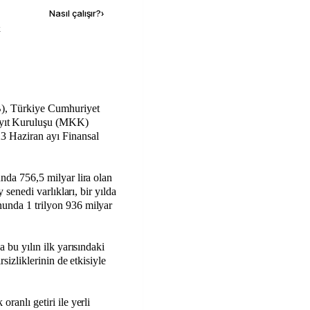
Nasıl çalışır?
›
k
B), Türkiye Cumhuriyet
yıt Kuruluşu (MKK)
23 Haziran ayı Finansal
unda 756,5 milyar lira olan
y senedi varlıkları, bir yılda
nunda 1 trilyon 936 milyar
a bu yılın ilk yarısındaki
rsizliklerinin de etkisiyle
ranlı getiri ile yerli