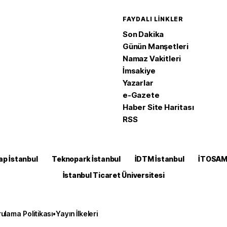
FAYDALI LINKLER
Son Dakika
Günün Manşetleri
Namaz Vakitleri
İmsakiye
Yazarlar
e-Gazete
Haber Site Haritası
RSS
ap İstanbul
Teknopark İstanbul
İDTM İstanbul
İTOSA
İstanbul Ticaret Üniversitesi
ulama Politikası
•
Yayın İlkeleri