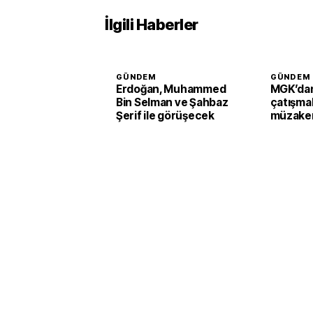
İlgili Haberler
GÜNDEM
GÜNDEM
Erdoğan, Muhammed
MGK’dan
Bin Selman ve Şahbaz
çatışmal
Şerif ile görüşecek
müzaker