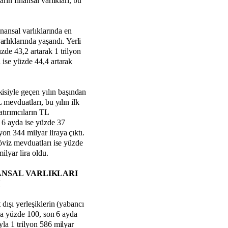
arın finansal varlıkları, bu
finansal varlıklarında en
lıklarında yaşandı. Yerli
zde 43,2 artarak 1 trilyon
ı ise yüzde 44,4 artarak
siyle geçen yılın başından
L mevduatları, bu yılın ilk
atırımcıların TL
 6 ayda ise yüzde 37
yon 344 milyar liraya çıktı.
döviz mevduatları ise yüzde
ilyar lira oldu.
ANSAL VARLIKLARI
I
 dışı yerleşiklerin (yabancı
azda yüzde 100, son 6 ayda
yla 1 trilyon 586 milyar