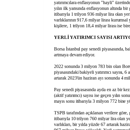
yatırımcılara enflasyonun "hayli" üzerinde
yılın ilk yarısında enflasyonun altında bir
itibarıyla 1 trilyon 936 milyar lira olan ye
varlıklarının 917,6 milyar lirası kurumsal 
kişilere, 1 trilyon 18,4 milyar lirası ise bir
YERLİ YATIRIMCI SAYISI ARTIY
Borsa İstanbul pay senedi piyasasında, bak
artmaya devam ediyor.
2022 sonunda 3 milyon 783 bin olan Bors
piyasasındaki bakiyeli yatırımcı sayısı, 6
artarak 2023'ün haziran ayı sonunda 4 mil
Pay senedi piyasasında ayda en az bir kez
(aktif yatırımcı) sayısı ise geçen yılın so
mayıs sonu itibarıyla 3 milyon 772 bine y
TSPB tarafından açıklanan verilere göre, g
itibarıyla 10 trilyon 760 milyar lira olan ye
varlıkları, bir yılda yüzde 67 artarak hazir