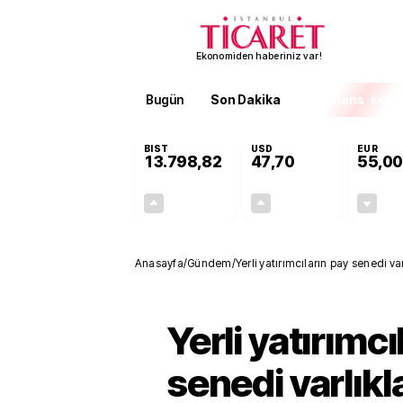
Ekonomiden haberiniz var!
Bugün
Son Dakika
Finans
EKST
BIST
USD
EUR
13.798,82
47,70
55,00
+0,70%
+0,16%
95,68
0,08
Anasayfa
/
Gündem
/
Yerli yatırımcıların pay senedi varl
Yerli yatırımcı
senedi varlıkla