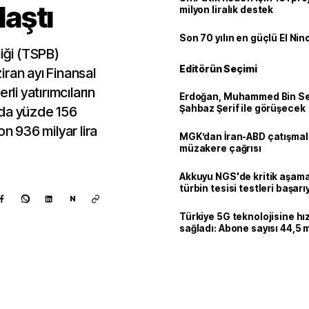
laştı
milyon liralık destek
Son 70 yılın en güçlü El Nin
liği (TSPB)
Editörün Seçimi
ran ayı Finansal
rli yatırımcıların
Erdoğan, Muhammed Bin Se
Şahbaz Şerif ile görüşecek
ılda yüzde 156
on 936 milyar lira
MGK’dan İran-ABD çatışmala
müzakere çağrısı
Akkuyu NGS'de kritik aşama:
türbin tesisi testleri başarı
N
tamamlandı
Türkiye 5G teknolojisine hı
sağladı: Abone sayısı 44,5 
ulaştı
Kaynak ekle