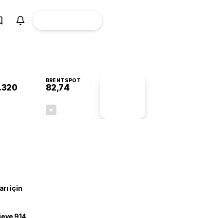
ÜYE
CANLI BORSA
Girişi
BRENTSPOT
.320
82,74
PİYASA
VERİLERİ
-0,34%
-0,05%
+0,00
-0,04
rı için
ojeye 914