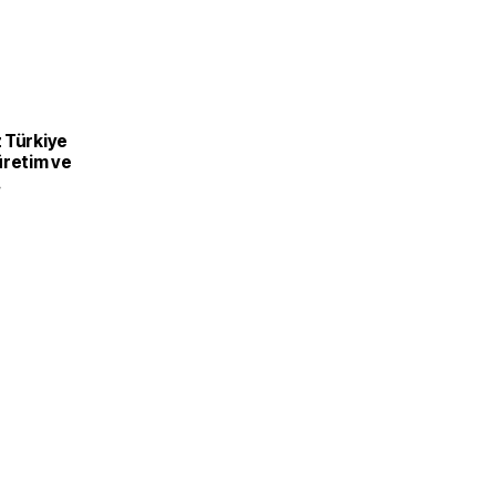
 Türkiye
üretim ve
recek