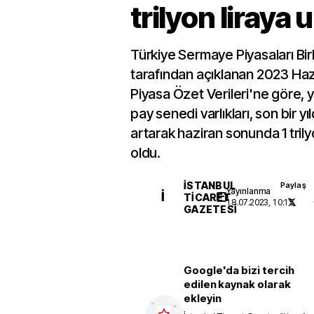
trilyon liraya u
Türkiye Sermaye Piyasaları Bir
tarafından açıklanan 2023 Hazi
Piyasa Özet Verileri'ne göre, ye
pay senedi varlıkları, son bir y
artarak haziran sonunda 1 trily
oldu.
İSTANBUL
Paylaş
Yayınlanma
İ
TICARET
18.07.2023, 10:15
GAZETESI
Google'da bizi tercih
edilen kaynak olarak
ekleyin