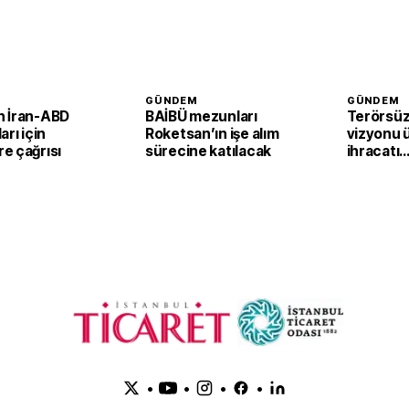
GÜNDEM
GÜNDEM
 İran-ABD
BAİBÜ mezunları
Terörsüz
arı için
Roketsan’ın işe alım
vizyonu 
e çağrısı
sürecine katılacak
ihracatı
güçlendi
•
•
•
•