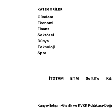
KATEGORILER
Gündem
Ekonomi
Finans
Sektörel
Dünya
Teknoloji
Spor
İTOTAM
BTM
SoftITo
Kit
Künye
•
İletişim
•
Gizlilik ve KVKK Politikası
•
Doğr