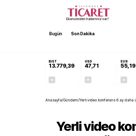
Ekonomiden haberiniz var!
Bugün
Son Dakika
Finans
EKST
SON DAKİKA
KOSGEB’den temiz enerji ve iklim tekn
BIST
USD
EUR
13.779,39
47,71
55,19
-0,14%
+0,18%
-19,42
0,09
Anasayfa
/
Gündem
/
Yerli video konferans 6 ay daha 
Yerli video ko