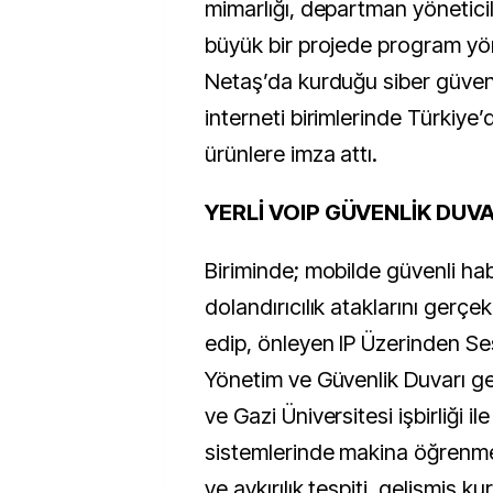
mimarlığı, departman yöneticil
büyük bir projede program yöne
Netaş’da kurduğu siber güvenl
interneti birimlerinde Türkiye’
ürünlere imza attı.
YERLİ VOIP GÜVENLİK DUVA
Biriminde; mobilde güvenli h
dolandırıcılık ataklarını gerçe
edip, önleyen IP Üzerinden Ses
Yönetim ve Güvenlik Duvarı geli
ve Gazi Üniversitesi işbirliği i
sistemlerinde makina öğrenme
ve aykırılık tespiti, gelişmiş kur