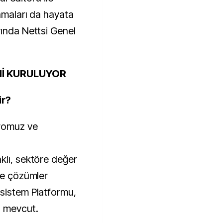
amaları da hayata
yında Nettsi Genel
Mİ KURULUYOR
ir?
dromuz ve
klı, sektöre değer
 ve çözümler
sistem Platformu,
z mevcut.