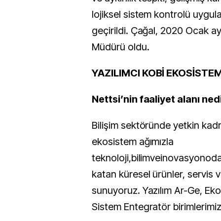
lojiksel sistem kontrolü uygul
geçirildi. Çağal, 2020 Ocak a
Müdürü oldu.
YAZILIMCI KOBİ EKOSİSTE
Nettsi’nin faaliyet alanı ned
Bilişim sektöründe yetkin ka
ekosistem ağımızla
teknoloji,bilimveinovasyonoda
katan küresel ürünler, servis
sunuyoruz. Yazılım Ar-Ge, Eko
Sistem Entegratör birimlerimi