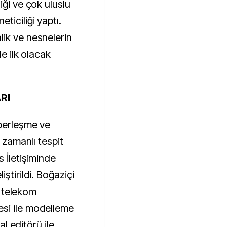
iği ve çok uluslu
ticiliği yaptı.
ik ve nesnelerin
de ilk olacak
RI
aberleşme ve
k zamanlı tespit
 İletişiminde
ştirildi. Boğaziçi
le telekom
si ile modelleme
al editörü ile