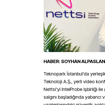
HABER: SOYHAN ALPASLA
Teknopark İstanbul’da yerleşik
Teknoloji A.Ş., yerli video kon
Nettsi’yi IntelProbe işbirliği ile
salgını başladığında yabancı 
yazılımlarındaki güvenlik açıkl