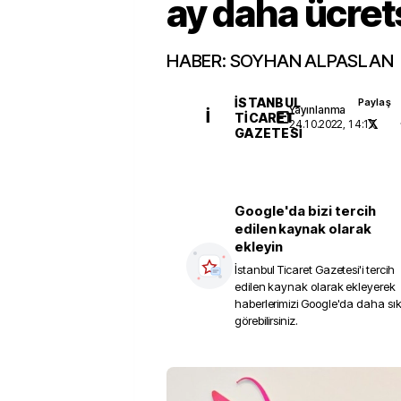
ay daha ücret
HABER: SOYHAN ALPASLAN
İSTANBUL
Paylaş
Yayınlanma
İ
TICARET
24.10.2022, 14:17
GAZETESI
Google'da bizi tercih
edilen kaynak olarak
ekleyin
İstanbul Ticaret Gazetesi
'i tercih
edilen kaynak olarak ekleyerek
haberlerimizi Google'da daha sı
görebilirsiniz.