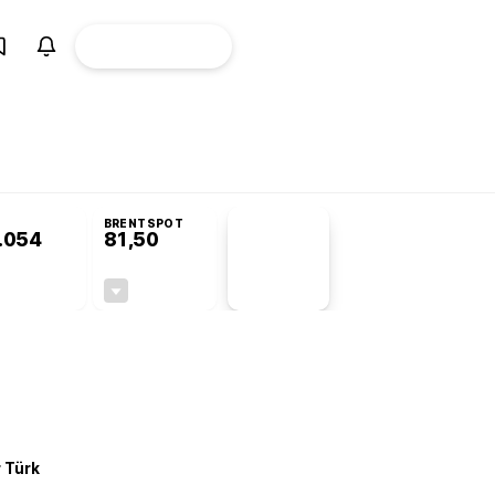
ÜYE
CANLI BORSA
Girişi
misyonu’nda kabul edildi
KOSGEB’den temiz enerji ve iklim teknolojilerine 
BRENTSPOT
.054
81,50
PİYASA
VERİLERİ
+0,25%
-1,55%
+0,00
-1,28
r Türk