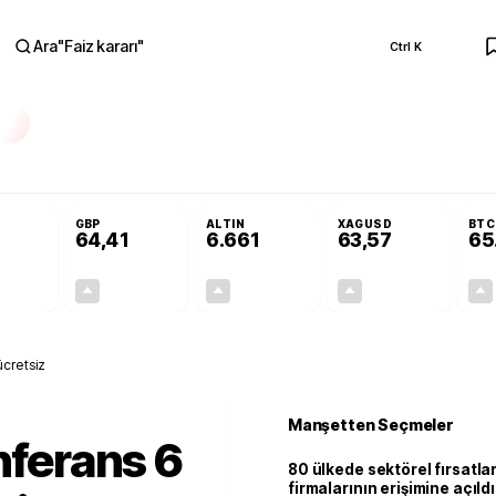
Ara
"
Faiz kararı
"
Ctrl K
RA
olojilerine yeni destek programı
Terörsüz Türkiye Yasası teklifi Adalet Ko
GBP
ALTIN
XAGUSD
BTC
64,41
6.661
63,57
65
+0,32%
+0,38%
+2,59%
+3,37%
0,18
0,24
167,96
2,07
ücretsiz
Manşetten Seçmeler
nferans 6
80 ülkede sektörel fırsatla
firmalarının erişimine açıldı