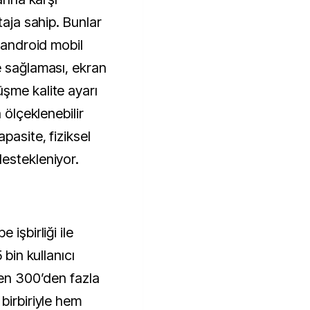
taja sahip. Bunlar
, android mobil
e sağlaması, ekran
şme kalite ayarı
 ölçeklenebilir
pasite, fiziksel
estekleniyor.
işbirliği ile
 bin kullanıcı
len 300’den fazla
birbiriyle hem