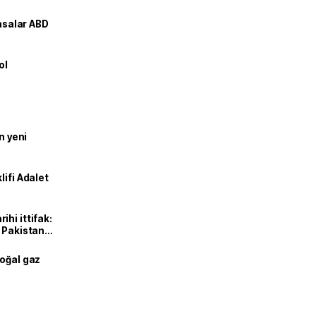
yasalar ABD
ol
n yeni
lifi Adalet
hi ittifak:
e Pakistan
dı
doğal gaz