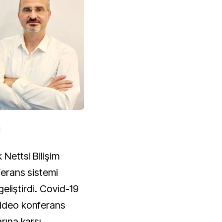
N
 Nettsi Bilişim
ferans sistemi
 geliştirdi. Covid-19
video konferans
arına karşı