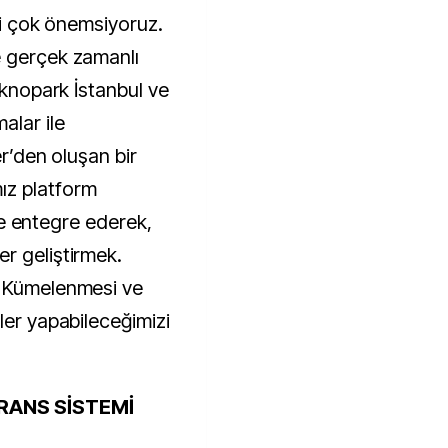
ini çok önemsiyoruz.
e gerçek zamanlı
eknopark İstanbul ve
alar ile
er’den oluşan bir
ız platform
 ile entegre ederek,
r geliştirmek.
k Kümelenmesi ve
ler yapabileceğimizi
RANS SİSTEMİ