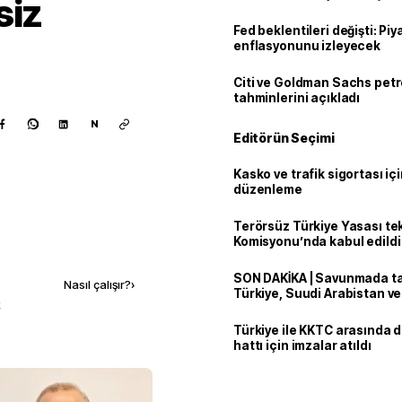
siz
Fed beklentileri değişti: Pi
enflasyonunu izleyecek
Citi ve Goldman Sachs petr
tahminlerini açıkladı
N
Editörün Seçimi
Kasko ve trafik sigortası içi
düzenleme
Terörsüz Türkiye Yasası tek
Komisyonu’nda kabul edildi
Kaynak ekle
SON DAKİKA | Savunmada tari
Nasıl çalışır?
›
Türkiye, Suudi Arabistan v
k
'Mekke Anlaşması'nı imzala
Türkiye ile KKTC arasında 
hattı için imzalar atıldı