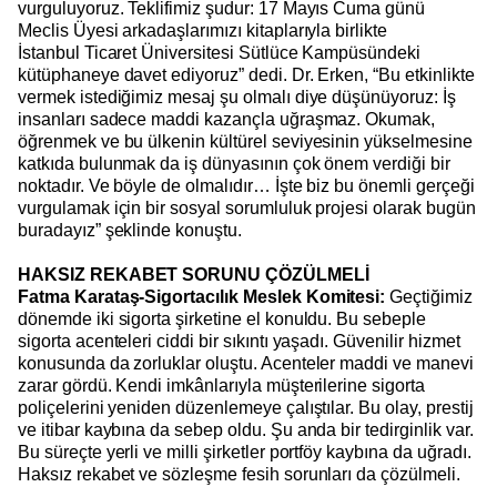
vurguluyoruz. Teklifimiz şudur: 17 Mayıs Cuma günü
Meclis Üyesi arkadaşlarımızı kitaplarıyla birlikte
İstanbul
Ticaret Üniversitesi Sütlüce Kampüsündeki
kütüphaneye davet ediyoruz” dedi. Dr. Erken, “Bu etkinlikte
vermek istediğimiz mesaj şu olmalı diye düşünüyoruz: İş
insanları sadece maddi kazançla uğraşmaz. Okumak,
öğrenmek ve bu ülkenin kültürel seviyesinin yükselmesine
katkıda bulunmak da iş dünyasının çok önem verdiği bir
noktadır. Ve böyle de olmalıdır… İşte biz bu önemli gerçeği
vurgulamak için bir sosyal sorumluluk projesi olarak bugün
buradayız” şeklinde konuştu.
HAKSIZ REKABET SORUNU ÇÖZÜLMELİ
Fatma Karataş-Sigortacılık Meslek Komitesi:
Geçtiğimiz
dönemde iki sigorta şirketine el konuldu. Bu sebeple
sigorta acenteleri ciddi bir sıkıntı yaşadı. Güvenilir hizmet
konusunda da zorluklar oluştu. Acenteler maddi ve manevi
zarar gördü. Kendi imkânlarıyla müşterilerine sigorta
poliçelerini yeniden düzenlemeye çalıştılar. Bu olay, prestij
ve itibar kaybına da sebep oldu. Şu anda bir tedirginlik var.
Bu süreçte yerli ve milli şirketler portföy kaybına da uğradı.
Haksız rekabet ve sözleşme fesih sorunları da çözülmeli.