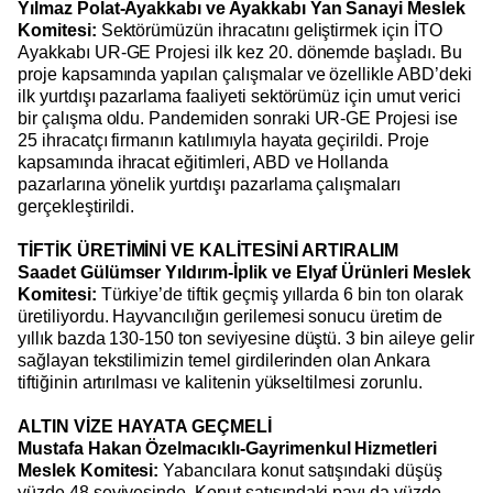
Yılmaz Polat-Ayakkabı ve Ayakkabı Yan Sanayi Meslek
Komitesi:
Sektörümüzün ihracatını geliştirmek için İTO
Ayakkabı UR-GE Projesi ilk kez 20. dönemde başladı. Bu
proje kapsamında yapılan çalışmalar ve özellikle ABD’deki
ilk yurtdışı pazarlama faaliyeti sektörümüz için umut verici
bir çalışma oldu. Pandemiden sonraki UR-GE Projesi ise
25 ihracatçı firmanın katılımıyla hayata geçirildi. Proje
kapsamında ihracat eğitimleri, ABD ve Hollanda
pazarlarına yönelik yurtdışı pazarlama çalışmaları
gerçekleştirildi.
TİFTİK ÜRETİMİNİ VE KALİTESİNİ ARTIRALIM
Saadet Gülümser Yıldırım-İplik ve Elyaf Ürünleri Meslek
Komitesi:
Türkiye’de tiftik geçmiş yıllarda 6 bin ton olarak
üretiliyordu. Hayvancılığın gerilemesi sonucu üretim de
yıllık bazda 130-150 ton seviyesine düştü. 3 bin aileye gelir
sağlayan tekstilimizin temel girdilerinden olan Ankara
tiftiğinin artırılması ve kalitenin yükseltilmesi zorunlu.
ALTIN VİZE HAYATA GEÇMELİ
Mustafa Hakan Özelmacıklı-Gayrimenkul Hizmetleri
Meslek Komitesi:
Yabancılara konut satışındaki düşüş
yüzde 48 seviyesinde. Konut satışındaki payı da yüzde