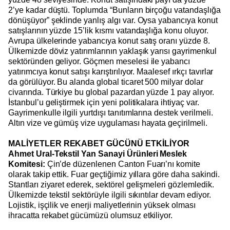
2’ye kadar düştü. Toplumda “Bunların birçoğu vatandaşlığa
dönüşüyor” şeklinde yanlış algı var. Oysa yabancıya konut
satışlarının yüzde 15’lik kısmı vatandaşlığa konu oluyor.
Avrupa ülkelerinde yabancıya konut satış oranı yüzde 8.
Ülkemizde döviz yatırımlarının yaklaşık yarısı gayrimenkul
sektöründen geliyor. Göçmen meselesi ile yabancı
yatırımcıya konut satışı karıştırılıyor. Maalesef ırkçı tavırlar
da görülüyor. Bu alanda global ticaret 500 milyar dolar
civarında. Türkiye bu global pazardan yüzde 1 pay alıyor.
İstanbul’u geliştirmek için yeni politikalara ihtiyaç var.
Gayrimenkulle ilgili yurtdışı tanıtımlarına destek verilmeli.
Altın vize ve gümüş vize uygulaması hayata geçirilmeli.
MALİYETLER REKABET GÜCÜNÜ ETKİLİYOR
Ahmet Ural-Tekstil Yan Sanayi Ürünleri Meslek
Komitesi:
Çin’de düzenlenen Canton Fuarı’nı komite
olarak takip ettik. Fuar geçtiğimiz yıllara göre daha sakindi.
Stantları ziyaret ederek, sektörel gelişmeleri gözlemledik.
Ülkemizde tekstil sektörüyle ilgili sıkıntılar devam ediyor.
Lojistik, işçilik ve enerji maliyetlerinin yüksek olması
ihracatta rekabet gücümüzü olumsuz etkiliyor.