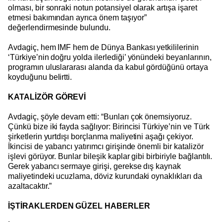
olması, bir sonraki notun potansiyel olarak artışa işaret
etmesi bakımından ayrıca önem taşıyor”
değerlendirmesinde bulundu.
Avdagiç, hem IMF hem de Dünya Bankası yetkililerinin
‘Türkiye’nin doğru yolda ilerlediği’ yönündeki beyanlarının,
programın uluslararası alanda da kabul gördüğünü ortaya
koyduğunu belirtti.
KATALİZÖR GÖREVİ
Avdagiç, şöyle devam etti: “Bunları çok önemsiyoruz.
Çünkü bize iki fayda sağlıyor: Birincisi Türkiye’nin ve Türk
şirketlerin yurtdışı borçlanma maliyetini aşağı çekiyor.
İkincisi de yabancı yatırımcı girişinde önemli bir katalizör
işlevi görüyor. Bunlar bileşik kaplar gibi birbiriyle bağlantılı.
Gerek yabancı sermaye girişi, gerekse dış kaynak
maliyetindeki ucuzlama, döviz kurundaki oynaklıkları da
azaltacaktır.”
İŞTİRAKLERDEN GÜZEL HABERLER