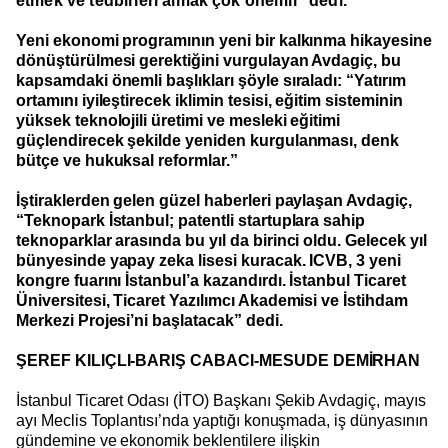
etmek ve tedbirleri almak çok önemli” dedi.
Yeni ekonomi programının yeni bir kalkınma hikayesine
dönüştürülmesi gerektiğini vurgulayan Avdagiç, bu
kapsamdaki önemli başlıkları şöyle sıraladı: “Yatırım
ortamını iyileştirecek iklimin tesisi, eğitim sisteminin
yüksek teknolojili üretimi ve mesleki eğitimi
güçlendirecek şekilde yeniden kurgulanması, denk
bütçe ve hukuksal reformlar.”
İştiraklerden gelen güzel haberleri paylaşan Avdagiç,
“Teknopark İstanbul; patentli startuplara sahip
teknoparklar arasında bu yıl da birinci oldu. Gelecek yıl
bünyesinde yapay zeka lisesi kuracak. ICVB, 3 yeni
kongre fuarını İstanbul’a kazandırdı. İstanbul Ticaret
Üniversitesi, Ticaret Yazılımcı Akademisi ve İstihdam
Merkezi Projesi’ni başlatacak” dedi.
ŞEREF KILIÇLI-BARIŞ CABACI-MESUDE DEMİRHAN
İstanbul Ticaret Odası (İTO) Başkanı Şekib Avdagiç, mayıs
ayı Meclis Toplantısı’nda yaptığı konuşmada, iş dünyasının
gündemine ve ekonomik beklentilere ilişkin