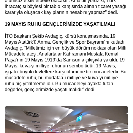
olumsuz etkisi elbette olacaktır. Ama biliyoruz ki, Türk
ihracatçısı böylesi bir tablo karşısında alınan ticaret yasağı
kararıyla oluşacak kayıplarının hesabını yapmaz” dedi.
19 MAYIS RUHU GENÇLERİMİZDE YAŞATILMALI
İTO Başkanı Şekib Avdagiç, kürsü konuşmasında, 19
Mayıs Atatürk’ü Anma, Gençlik ve Spor Bayramı’nı kutladı.
Avdagiç, “Milletimiz için en büyük dönüm noktası olan Milli
Mücadele ateşi, Anafartalar Kahramanı Mustafa Kemal
Paşa’nın
19 Mayıs 1919’da Samsun’a çıkışıyla yakıldı. 19
Mayıs, kuva-yı milliye ruhunun sembolüdür. 19 Mayıs,
işgalci büyük devletlere karşı ölümüne bir mücadeledir. Bu
mücadele ruhu, bu müdafaa-i milliye ve kuva-yı milliye
ruhu hiç yitirilmemelidir. Bu mücadeleyi ayakta tutan
değerler, gençlerimizde yaşatılmalıdır” dedi.