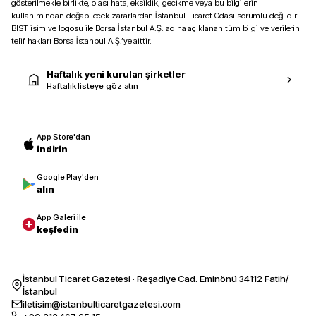
gösterilmekle birlikte, olası hata, eksiklik, gecikme veya bu bilgilerin
kullanımından doğabilecek zararlardan İstanbul Ticaret Odası sorumlu değildir.
BIST isim ve logosu ile Borsa İstanbul A.Ş. adına açıklanan tüm bilgi ve verilerin
telif hakları Borsa İstanbul A.Ş.’ye aittir.
Haftalık yeni kurulan şirketler
Haftalık listeye göz atın
App Store'dan
indirin
Google Play'den
alın
App Galeri ile
keşfedin
İstanbul Ticaret Gazetesi · Reşadiye Cad. Eminönü 34112 Fatih/
İstanbul
iletisim@istanbulticaretgazetesi.com