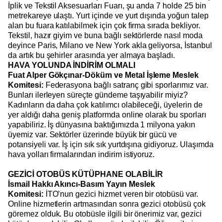
İplik ve Tekstil Aksesuarları Fuarı, şu anda 7 holde 25 bin
metrekareye ulaştı. Yurt içinde ve yurt dışında yoğun talep
alan bu fuara katılabilmek için çok firma sırada bekliyor.
Tekstil, hazır giyim ve buna bağlı sektörlerde nasıl moda
deyince Paris, Milano ve New York akla geliyorsa, İstanbul
da artık bu şehirler arasında yer almaya başladı.
HAVA YOLUNDA İNDİRİM OLMALI
Fuat Alper Gökçınar-Döküm ve Metal İşleme Meslek
Komitesi:
Federasyona bağlı satranç gibi sporlarımız var.
Bunları ilerleyen süreçte gündeme taşıyabilir miyiz?
Kadınların da daha çok katılımcı olabileceği, üyelerin de
yer aldığı daha geniş platformda online olarak bu sporları
yapabiliriz. İş dünyasına baktığımızda 1 milyona yakın
üyemiz var. Sektörler üzerinde büyük bir gücü ve
potansiyeli var. İş için sık sık yurtdışına gidiyoruz. Ulaşımda
hava yolları firmalarından indirim istiyoruz.
GEZİCİ OTOBÜS KÜTÜPHANE OLABİLİR
İsmail Hakkı Akıncı-Basım Yayın Meslek
Komitesi:
İTO’nun gezici hizmet veren bir otobüsü var.
Online hizmetlerin artmasından sonra gezici otobüsü çok
göremez olduk. Bu otobüsle ilgili bir önerimiz var, gezici