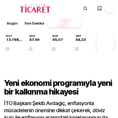
Bugün
Son Dakika
Finans
EKSTRA
BIST
USD
EUR
GBP
13.768,80
47,59
55,07
64,23
PİYASA
VERİLERİ
+0,48%
+0,06%
+0,11%
+0,21%
Gündem
Yeni ekonomi programıyla yeni
bir kalkınma hikayesi
İTO Başkanı Şekib Avdagiç, enflasyonla
mücadelenin önemine dikkat çekerek, döviz
kuru ile enflasyon arasındaki korelasyonun da