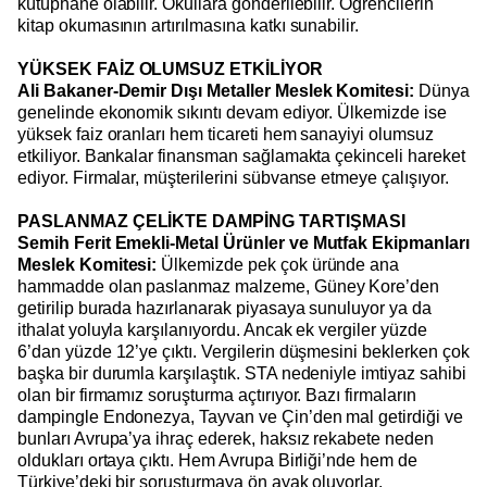
kütüphane olabilir. Okullara gönderilebilir. Öğrencilerin
kitap okumasının artırılmasına katkı sunabilir.
YÜKSEK FAİZ OLUMSUZ ETKİLİYOR
Ali Bakaner-Demir Dışı Metaller Meslek Komitesi:
Dünya
genelinde ekonomik sıkıntı devam ediyor. Ülkemizde ise
yüksek faiz oranları hem ticareti hem sanayiyi olumsuz
etkiliyor. Bankalar finansman sağlamakta çekinceli hareket
ediyor. Firmalar, müşterilerini sübvanse etmeye çalışıyor.
PASLANMAZ ÇELİKTE DAMPİNG TARTIŞMASI
Semih Ferit Emekli-Metal Ürünler ve Mutfak Ekipmanları
Meslek Komitesi:
Ülkemizde pek çok üründe ana
hammadde olan paslanmaz malzeme, Güney Kore’den
getirilip burada hazırlanarak piyasaya sunuluyor ya da
ithalat yoluyla karşılanıyordu. Ancak ek vergiler yüzde
6’dan yüzde 12’ye çıktı. Vergilerin düşmesini beklerken çok
başka bir durumla karşılaştık. STA nedeniyle imtiyaz sahibi
olan bir firmamız soruşturma açtırıyor. Bazı firmaların
dampingle Endonezya, Tayvan ve Çin’den mal getirdiği ve
bunları Avrupa’ya ihraç ederek, haksız rekabete neden
oldukları ortaya çıktı. Hem Avrupa Birliği’nde hem de
Türkiye’deki bir soruşturmaya ön ayak oluyorlar.