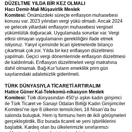
DÜZELTME YILDA BİR KEZ OLMALI
Hacı Demir-Mali Müşavirlik Meslek
Komitesi:
Önümüzdeki süreçte enflasyon muhasebesi
konusu var. 2023 yılından vergi yükü olmadı. Ancak 2024
ve gelecek yıllardaki enflasyon muhasebesi vergisel
yükümlülük doğuracak. Uygulamada sorunlar var. Vergi
etkisi olmayan uygulamanın gerekliliğini ifade etmek
istiyoruz. Yarıyıl içerisinde ticari işletmelerde bilanço
çıkartmak çok zor. Yılda bir kez enflasyon düzeltmesi
yapılmalı. Geçici vergi dönemlerinde enflasyon düzeltmesi
de kaldırılmalı. Enflasyon düzeltmeleri vergi matrahına
dahil olmamalı. Bağ-Kur’luların emeklilik prim gün
sayılarındaki adaletsizlik giderilmeli.
TÜRK DÜNYASIYLA TİCARETİ ARTIRALIM
Hatice Güner Kal-Telekomü-nikasyon Meslek
Komitesi:
Türk dünyasından 450’yi aşkın kadın girişimci
ile Türk Ticaret ve Sanayi Odaları Birliği Kadın Girişimciler
Komitesi’ne üye 8 ülkenin temsilcileri, 18 Nisan’da bu
salonda buluştuk. Hem iş formunu hem de ikili görüşmeleri
gerçekleştirdik. Biz burada ticareti ve yeni işbirliklerini
başlattık. Kardeş olan bu ülkelerimizle sınırlarımızı