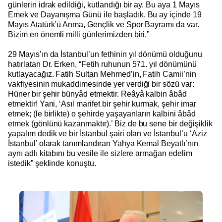
günlerin idrak edildiği, kutlandığı bir ay. Bu aya 1 Mayıs
Emek ve Dayanışma Günü ile başladık. Bu ay içinde 19
Mayıs Atatürk’ü Anma, Gençlik ve Spor Bayramı da var.
Bizim en önemli milli günlerimizden biri.”
29 Mayıs’ın da İstanbul’un fethinin yıl dönümü olduğunu
hatırlatan Dr. Erken, “Fetih ruhunun 571. yıl dönümünü
kutlayacağız. Fatih Sultan Mehmed’in, Fatih Camii’nin
vakfiyesinin mukaddimesinde yer verdiği bir sözü var:
Hüner bir şehir bünyâd etmektir. Reâyâ kalbin âbâd
etmektir! Yani, ‘Asıl marifet bir şehir kurmak, şehir imar
etmek; (le birlikte) o şehirde yaşayanların kalbini âbâd
etmek (gönlünü kazanmaktır).’ Biz de bu sene bir değişiklik
yapalım dedik ve bir İstanbul şairi olan ve İstanbul’u ‘Aziz
İstanbul’ olarak tanımlandıran Yahya Kemal Beyatlı’nın
aynı adlı kitabını bu vesile ile sizlere armağan edelim
istedik” şeklinde konuştu.