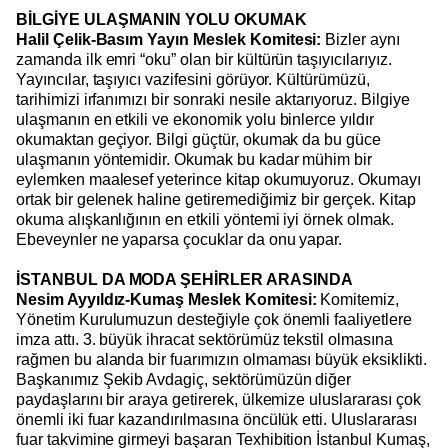
BİLGİYE ULAŞMANIN YOLU OKUMAK
Halil Çelik-Basım Yayın Meslek Komitesi:
Bizler aynı
zamanda ilk emri “oku” olan bir kültürün taşıyıcılarıyız.
Yayıncılar, taşıyıcı vazifesini görüyor. Kültürümüzü,
tarihimizi irfanımızı bir sonraki nesile aktarıyoruz. Bilgiye
ulaşmanın en etkili ve ekonomik yolu binlerce yıldır
okumaktan geçiyor. Bilgi güçtür, okumak da bu güce
ulaşmanın yöntemidir. Okumak bu kadar mühim bir
eylemken maalesef yeterince kitap okumuyoruz. Okumayı
ortak bir gelenek haline getiremediğimiz bir gerçek. Kitap
okuma alışkanlığının en etkili yöntemi iyi örnek olmak.
Ebeveynler ne yaparsa çocuklar da onu yapar.
İSTANBUL DA MODA ŞEHİRLER ARASINDA
Nesim Ayyıldız-Kumaş Meslek Komitesi:
Komitemiz,
Yönetim Kurulumuzun desteğiyle çok önemli faaliyetlere
imza attı. 3. büyük ihracat sektörümüz tekstil olmasına
rağmen bu alanda bir fuarımızın olmaması büyük eksiklikti.
Başkanımız Şekib Avdagiç, sektörümüzün diğer
paydaşlarını bir araya getirerek, ülkemize uluslararası çok
önemli iki fuar kazandırılmasına öncülük etti. Uluslararası
fuar takvimine girmeyi başaran Texhibition İstanbul Kumaş,