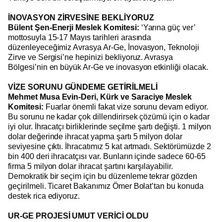
İNOVASYON ZİRVESİNE BEKLİYORUZ
Bülent Şen-Enerji Meslek Komitesi:
‘Yarına güç ver’
mottosuyla 15-17 Mayıs tarihleri arasında
düzenleyeceğimiz Avrasya Ar-Ge, İnovasyon, Teknoloji
Zirve ve Sergisi’ne hepinizi bekliyoruz. Avrasya
Bölgesi’nin en büyük Ar-Ge ve inovasyon etkinliği olacak.
VİZE SORUNU GÜNDEME GETİRİLMELİ
Mehmet Musa Evin-Deri, Kürk ve Saraciye Meslek
Komitesi:
Fuarlar önemli fakat vize sorunu devam ediyor.
Bu sorunu ne kadar çok dillendirirsek çözümü için o kadar
iyi olur. İhracatçı birliklerinde seçilme şartı değişti. 1 milyon
dolar değerinde ihracat yapma şartı 5 milyon dolar
seviyesine çıktı. İhracatımız 5 kat artmadı. Sektörümüzde 2
bin 400 deri ihracatçısı var. Bunların içinde sadece 60-65
firma 5 milyon dolar ihracat şartını karşılayabilir.
Demokratik bir seçim için bu düzenleme tekrar gözden
geçirilmeli. Ticaret Bakanımız Ömer Bolat’tan bu konuda
destek rica ediyoruz.
UR-GE PROJESİ UMUT VERİCİ OLDU