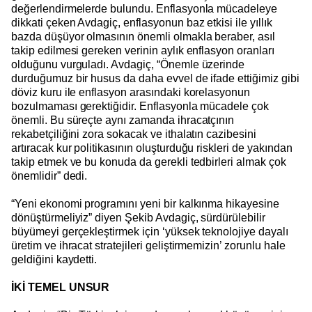
değerlendirmelerde bulundu. Enflasyonla mücadeleye
dikkati çeken Avdagiç, enflasyonun baz etkisi ile yıllık
bazda düşüyor olmasının önemli olmakla beraber, asıl
takip edilmesi gereken verinin aylık enflasyon oranları
olduğunu vurguladı. Avdagiç, “Önemle üzerinde
durduğumuz bir husus da daha evvel de ifade ettiğimiz gibi
döviz kuru ile enflasyon arasındaki korelasyonun
bozulmaması gerektiğidir. Enflasyonla mücadele çok
önemli. Bu süreçte aynı zamanda ihracatçının
rekabetçiliğini zora sokacak ve ithalatın cazibesini
artıracak kur politikasının oluşturduğu riskleri de yakından
takip etmek ve bu konuda da gerekli tedbirleri almak çok
önemlidir” dedi.
“Yeni ekonomi programını yeni bir kalkınma hikayesine
dönüştürmeliyiz” diyen Şekib Avdagiç, sürdürülebilir
büyümeyi gerçekleştirmek için ‘yüksek teknolojiye dayalı
üretim ve ihracat stratejileri geliştirmemizin’ zorunlu hale
geldiğini kaydetti.
İKİ TEMEL UNSUR