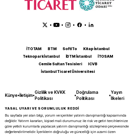
•
•
•
•
İTOTAM
BTM
SoftITo
Kitap İstanbul
Teknopark İstanbul
İDTM İstanbul
İTOSAM
Cemile Sultan Tesisleri
ICVB
İstanbul Ticaret Üniversitesi
Gizlilik ve KVKK
Doğrulama
Yayın
Künye
•
İletişim
•
•
•
Politikası
Politikası
İlkeleri
YASAL UYARI VE SORUMLULUK REDDİ
Bu sayfada yer alan bilgi, yorum ve içerikler yatırım danışmanlığı kapsamında
değildir. Yatırım kararları, kişisel mali durumunuz ile risk ve getiri tercihlerinize
göre yetkili kurumlarla yapılacak yatırım danışmanlığı sözleşmesi çerçevesinde
değerlendirilmelidir. İçeriklerin doğruluğu ve güncelliği için azami özen