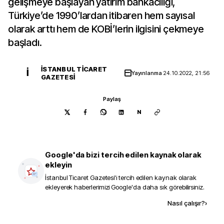
gelişmeye başlayan yatırım bankacılığı,
Türkiye’de 1990’lardan itibaren hem sayısal
olarak arttı hem de KOBİ’lerin ilgisini çekmeye
başladı.
İSTANBUL TICARET
İ
Yayınlanma
24.10.2022, 21:56
GAZETESI
Paylaş
N
Google'da bizi tercih edilen kaynak olarak
ekleyin
İstanbul Ticaret Gazetesi
'i tercih edilen kaynak olarak
ekleyerek haberlerimizi Google'da daha sık görebilirsiniz.
Kaynak ekle
Nasıl çalışır?
›