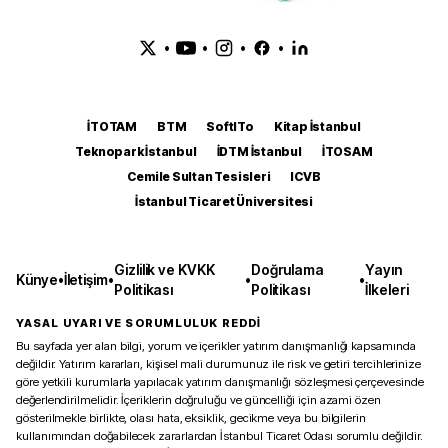
•
•
•
•
İTOTAM
BTM
SoftITo
Kitap İstanbul
Teknopark İstanbul
İDTM İstanbul
İTOSAM
Cemile Sultan Tesisleri
ICVB
İstanbul Ticaret Üniversitesi
Gizlilik ve KVKK
Doğrulama
Yayın
Künye
•
İletişim
•
•
•
Politikası
Politikası
İlkeleri
YASAL UYARI VE SORUMLULUK REDDİ
Bu sayfada yer alan bilgi, yorum ve içerikler yatırım danışmanlığı kapsamında
değildir. Yatırım kararları, kişisel mali durumunuz ile risk ve getiri tercihlerinize
göre yetkili kurumlarla yapılacak yatırım danışmanlığı sözleşmesi çerçevesinde
değerlendirilmelidir. İçeriklerin doğruluğu ve güncelliği için azami özen
gösterilmekle birlikte, olası hata, eksiklik, gecikme veya bu bilgilerin
kullanımından doğabilecek zararlardan İstanbul Ticaret Odası sorumlu değildir.