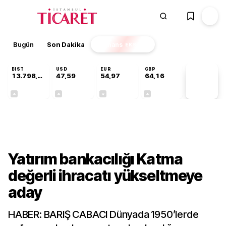
Bugün
Son Dakika
Finans
EKSTRA
BIST
USD
EUR
GBP
13.798,82
47,59
54,97
64,16
PİYASA
VERİLERİ
+0,70%
+0,06%
-0,08%
+0,10%
Gündem
Yatırım bankacılığı Katma
değerli ihracatı yükseltmeye
aday
HABER: BARIŞ CABACI Dünyada 1950’lerde