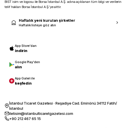
BIST isim ve logosu ile Borsa İstanbul A.Ş. adına açıklanan tüm bilgi ve verilerin
telif hakları Borsa İstanbul A.Ş.’ye aittir.
Haftalık yeni kurulan şirketler
Haftalık listeye göz atın
App Store'dan
indirin
Google Play'den
alın
App Galeri ile
keşfedin
İstanbul Ticaret Gazetesi · Reşadiye Cad. Eminönü 34112 Fatih/
İstanbul
iletisim@istanbulticaretgazetesi.com
+90 212 467 65 15