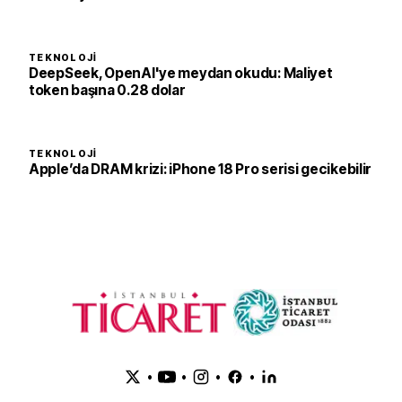
TEKNOLOJI
DeepSeek, OpenAI'ye meydan okudu: Maliyet
token başına 0.28 dolar
TEKNOLOJI
Apple’da DRAM krizi: iPhone 18 Pro serisi gecikebilir
•
•
•
•