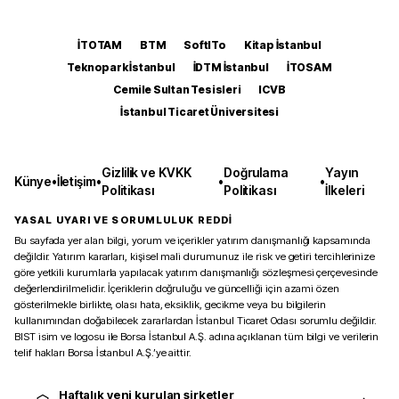
İTOTAM
BTM
SoftITo
Kitap İstanbul
Teknopark İstanbul
İDTM İstanbul
İTOSAM
Cemile Sultan Tesisleri
ICVB
İstanbul Ticaret Üniversitesi
Gizlilik ve KVKK
Doğrulama
Yayın
Künye
•
İletişim
•
•
•
Politikası
Politikası
İlkeleri
YASAL UYARI VE SORUMLULUK REDDİ
Bu sayfada yer alan bilgi, yorum ve içerikler yatırım danışmanlığı kapsamında
değildir. Yatırım kararları, kişisel mali durumunuz ile risk ve getiri tercihlerinize
göre yetkili kurumlarla yapılacak yatırım danışmanlığı sözleşmesi çerçevesinde
değerlendirilmelidir. İçeriklerin doğruluğu ve güncelliği için azami özen
gösterilmekle birlikte, olası hata, eksiklik, gecikme veya bu bilgilerin
kullanımından doğabilecek zararlardan İstanbul Ticaret Odası sorumlu değildir.
BIST isim ve logosu ile Borsa İstanbul A.Ş. adına açıklanan tüm bilgi ve verilerin
telif hakları Borsa İstanbul A.Ş.’ye aittir.
Haftalık yeni kurulan şirketler