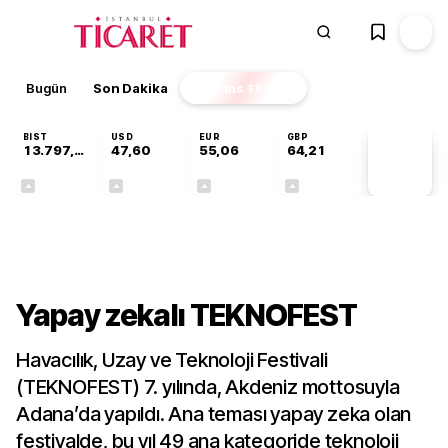
Bugün
Son Dakika
Finans
EKSTRA
BIST
USD
EUR
GBP
13.797,21
47,60
55,06
64,21
PİYASA
VERİLERİ
+0,69%
+0,06%
+0,09%
+0,18%
Teknoloji
Yapay zekalı TEKNOFEST
Havacılık, Uzay ve Teknoloji Festivali
(TEKNOFEST) 7. yılında, Akdeniz mottosuyla
Adana’da yapıldı. Ana teması yapay zeka olan
festivalde, bu yıl 49 ana kategoride teknoloji