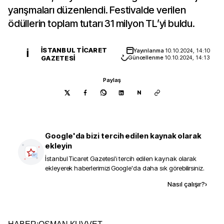
yarışmaları düzenlendi. Festivalde verilen
ödüllerin toplam tutarı 31 milyon TL’yi buldu.
İSTANBUL TICARET
Yayınlanma
10.10.2024, 14:10
İ
GAZETESI
Güncellenme
10.10.2024, 14:13
Paylaş
N
Google'da bizi tercih edilen kaynak olarak
ekleyin
İstanbul Ticaret Gazetesi
'i tercih edilen kaynak olarak
ekleyerek haberlerimizi Google'da daha sık görebilirsiniz.
Kaynak ekle
Nasıl çalışır?
›