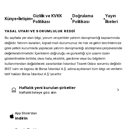
Gizlilik ve KVKK
Doğrulama
Yayın
Künye
•
İletişim
•
•
•
Politikası
Politikası
İlkeleri
YASAL UYARI VE SORUMLULUK REDDİ
Bu sayfada yer alan bilgi, yorum ve içerikler yatırım danışmanlığı kapsamında
değildir. Yatırım kararları, kişisel mali durumunuz ile risk ve getiri tercihlerinize
göre yetkili kurumlarla yapılacak yatırım danışmanlığı sözleşmesi çerçevesinde
değerlendirilmelidir. İçeriklerin doğruluğu ve güncelliği için azami özen
gösterilmekle birlikte, olası hata, eksiklik, gecikme veya bu bilgilerin
kullanımından doğabilecek zararlardan İstanbul Ticaret Odası sorumlu değildir.
BIST isim ve logosu ile Borsa İstanbul A.Ş. adına açıklanan tüm bilgi ve verilerin
telif hakları Borsa İstanbul A.Ş.’ye aittir.
Haftalık yeni kurulan şirketler
Haftalık listeye göz atın
App Store'dan
indirin