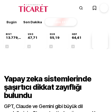
Bugün
Son Dakika
Finans
EKSTRA
BIST
USD
EUR
GBP
13.779,39
47,71
55,19
64,41
PİYASA
VERİLERİ
-0,14%
+0,18%
+0,32%
+0,38%
Teknoloji
Yapay zeka sistemlerinde
şaşırtıcı dikkat zayıflığı
bulundu
GPT, Claude ve Gemini gibi büyük dil