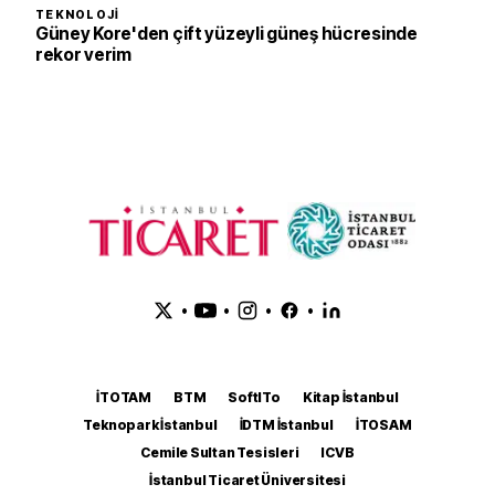
TEKNOLOJI
Güney Kore'den çift yüzeyli güneş hücresinde
rekor verim
•
•
•
•
İTOTAM
BTM
SoftITo
Kitap İstanbul
Teknopark İstanbul
İDTM İstanbul
İTOSAM
Cemile Sultan Tesisleri
ICVB
İstanbul Ticaret Üniversitesi