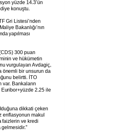
lasyon yüzde 14.3’ün
” diye konuştu.
F Gri Listesi’nden
 Maliye Bakanlığı’nın
mda yapılması
in (CDS) 300 puan
iminin ve hükümetin
unu vurgulayan Avdagiç,
 önemli bir unsurun da
ğunu belirtti. İTO
n var. Bankaların
 Euribor+yüzde 2.25 ile
olduğuna dikkati çeken
miz enflasyonun makul
faizlerin ve kredi
 gelmesidir.”