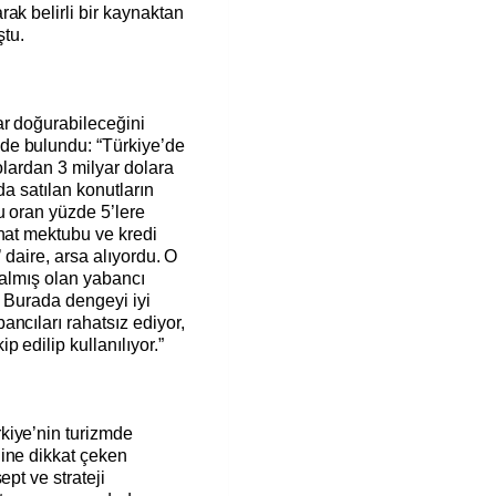
ak belirli bir kaynaktan
tu.
ar doğurabileceğini
de bulundu: “Türkiye’de
olardan 3 milyar dolara
da satılan konutların
u oran yüzde 5’lere
inat mektubu ve kredi
’ daire, arsa alıyordu. O
 almış olan yabancı
i. Burada dengeyi iyi
ncıları rahatsız ediyor,
 edilip kullanılıyor.”
kiye’nin turizmde
ine dikkat çeken
ept ve strateji