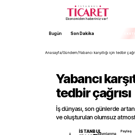
Ekonomiden haberiniz var!
Bugün
Son Dakika
Finans
EKST
Anasayfa
/
Gündem
/
Yabancı karşıtlığı için tedbir çağr
Yabancı karşıtl
tedbir çağrısı
İş dünyası, son günlerde artan 
ve oluşturulan olumsuz atmosf
İSTANBUL
Paylaş
Yayınlanma