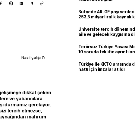
N
Bütçede AR-GE payı verileri
253,5 milyar liralık kaynak k
Üniversite tercih dönemind
aile ve gelecek kaygısına d
Kaynak ekle
Terörsüz Türkiye Yasası Mec
10 soruda teklifin ayrıntılar
Nasıl çalışır?
›
k
Türkiye ile KKTC arasında 
hattı için imzalar atıldı
gelişmeye dikkat çeken
lere ve yabancılara
rşı durmamız gerekiyor.
sizi tercih etmezse,
r kaynağından mahrum