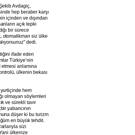
 Şekib Avdagiç,
esinde hep beraber karşı
in içinden ve dışından
anların açık tepki
ığı bir sürece
, otomatikman siz ülke
alıyorsunuz” dedi.
iğini ifade eden
mlar Türkiye’nin
ul etmesi anlamına
kontrolü, ülkenin bekası
.
 yurtiçinde hem
lığı olmayan söylemleri
k ve sürekli tavır
çbir yabancının
muna düşer ki bu turizm
üğüm en büyük tehdit.
rlarıyla sizi
Yani ülkenize