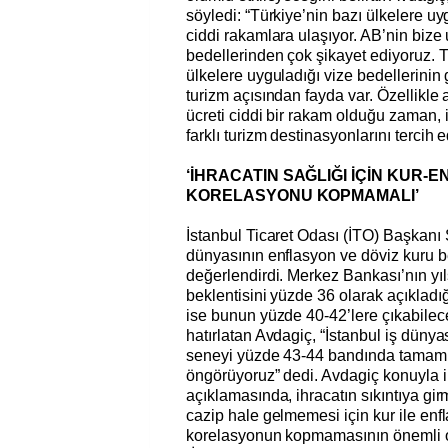
söyledi: “Türkiye’nin bazı ülkelere uy
ciddi rakamlara ulaşıyor. AB’nin bize
bedellerinden çok şikayet ediyoruz. Tü
ülkelere uyguladığı vize bedellerini
turizm açısından fayda var. Özellikle 
ücreti ciddi bir rakam olduğu zaman, 
farklı turizm destinasyonlarını tercih e
‘İHRACATIN SAĞLIĞI İÇİN KUR-
KORELASYONU KOPMAMALI’
İstanbul Ticaret Odası (İTO) Başkanı 
dünyasının enflasyon ve döviz kuru be
değerlendirdi. Merkez Bankası’nın yı
beklentisini yüzde 36 olarak açıkladığ
ise bunun yüzde 40-42’lere çıkabileceğ
hatırlatan Avdagiç, “İstanbul iş düny
seneyi yüzde 43-44 bandında tamam
öngörüyoruz” dedi. Avdagiç konuyla ilg
açıklamasında, ihracatın sıkıntıya gir
cazip hale gelmemesi için kur ile enf
korelasyonun kopmamasının önemli o