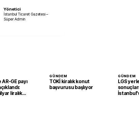
Yönetici
İstanbul Ticaret Gazetesi –
Süper Admin
GÜNDEM
GÜNDEM
 AR-GE payı
TOKİ kiralık konut
LGS yerl
açıklandı:
başvurusu başlıyor
sonuçları
yar liralık
İstanbul
ullanıldı
zirvesind
belli oldu