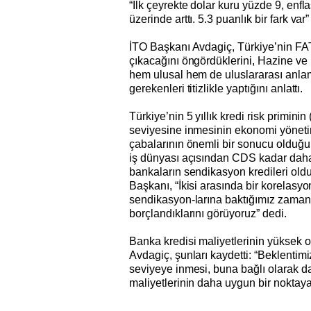
“İlk çeyrekte dolar kuru yüzde 9, enf
üzerinde arttı. 5.3 puanlık bir fark var
İTO Başkanı Avdagiç, Türkiye’nin FAT
çıkacağını öngördüklerini, Hazine ve
hem ulusal hem de uluslararası anla
gerekenleri titizlikle yaptığını anlattı.
Türkiye’nin 5 yıllık kredi risk primin
seviyesine inmesinin ekonomi yönet
çabalarının önemli bir sonucu olduğ
iş dünyası açısından CDS kadar daha
bankaların sendikasyon kredileri oldu
Başkanı, “İkisi arasında bir korelasyo
sendikasyon-larına baktığımız zaman
borçlandıklarını görüyoruz” dedi.
Banka kredisi maliyetlerinin yüksek 
Avdagiç, şunları kaydetti: “Beklenti
seviyeye inmesi, buna bağlı olarak da 
maliyetlerinin daha uygun bir noktaya