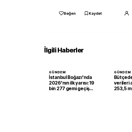
Beğen
Kaydet
İlgili Haberler
GÜNDEM
GÜNDEM
İstanbul Boğazı'nda
Bütçede
2026'nın ilk yarısı: 19
verileri 
bin 277 gemi geçiş
253,5 mil
yaptı
kaynak k