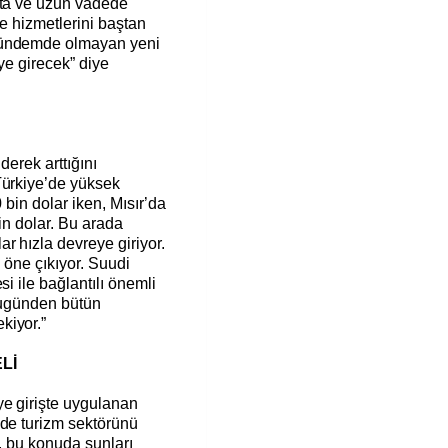
rta ve uzun vadede
 ve hizmetlerini baştan
gündemde olmayan yeni
eye girecek” diye
iderek arttığını
Türkiye’de yüksek
0 bin dolar iken, Mısır’da
bin dolar. Bu arada
r hızla devreye giriyor.
i öne çıkıyor. Suudi
si ile bağlantılı önemli
 bugünden bütün
kiyor.”
Lİ
e girişte uygulanan
 de turizm sektörünü
ç, bu konuda şunları