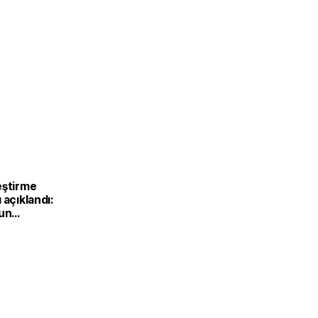
eştirme
 açıklandı:
'un
eki 20 lise