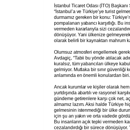
İstanbul Ticaret Odası (İTO) Başkanı
“İstanbul’a ve Türkiye’ye turist gelm
durmamız gereken bir konu: Türkiye’n
pompalanan yabancı karşıtlığı. Bu ins
vermeden kararlarıyla sizi cezalandırd
dönüşüyor. Yani ülkenize gelmeyerek
olarak belirli bir kaynaktan mahrum k
Olumsuz atmosferi engellemek gerekt
Avdagiç, “Tabii bu yönde atılacak adı
kuralsız, tüm yabancıları ülkeye kab
gelmiyor. Mutlaka bir sınır güvenliği 
anlamında en önemli konulardan biri
Ancak kurumlar ve kişiler olarak hem
yurtdışında abartılı ve rasyonel karşı
gündeme getirenlere karşı çok net, açı
almamız lazım. Aksi halde Türkiye hi
gelmesinin istenmediği bir ülke duru
için şu an yakın ve orta vadede görd
Bu insanların açık tepki vermeden kara
cezalandırdığı bir sürece dönüşüyor. 