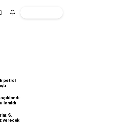
ÜYE
CANLI BORSA
Girişi
k petrol
aştı
 açıklandı:
ullanıldı
rim: S.
uz verecek