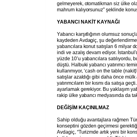
gelmeyerek, otomatikman siz ülke olar
mahrum kalıyorsunuz” şeklinde konuş
YABANCI NAKİT KAYNAĞI
Yabancı karşıtlığının olumsuz sonuçl
kaydeden Avdagiç, şu değerlendirme
yabancılara konut satışları 6 milyar d
indi ve azalış devam ediyor. İstanbul’
yüzde 10’u yabancılara satılıyordu, b
düştü. Halbuki yabancı yatırımcı tem
kullanmıyor, ‘cash on the table (nakit)
satışlar azaldığı gibi daha önce mülk
yatırımcıların bir kısmı da satışa geçt
ayarlamak gerekiyor. Bu yaklaşım yaba
rakip ülke yabancı medyasında da takip
DEĞİŞİM KAÇINILMAZ
Sahip olduğu avantajlara rağmen Tür
konseptini gözden geçirmesi gerektiğ
Avdagiç, “Turizmde artık yeni bir kons