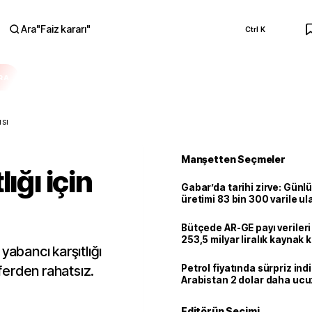
Ara
"
Faiz kararı
"
Ctrl K
RA
ısı
Manşetten Seçmeler
ığı için
Gabar’da tarihi zirve: Günlü
üretimi 83 bin 300 varile ul
Bütçede AR-GE payı verileri
253,5 milyar liralık kaynak k
yabancı karşıtlığı
erden rahatsız.
Petrol fiyatında sürpriz indi
Arabistan 2 dolar daha uc
Editörün Seçimi