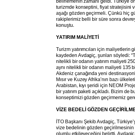
belirlemenin zamanı geldi. Türkiye o
turizmde konseptini, fiyat stratejisini
aşağı gözden geçirmeli. Çünkü hiç 
rakiplerimiz belli bir süre sonra devr
konuştu.
YATIRIM MALİYETİ
Turizm yatırımcıları için maliyetlerin g
kaydeden Avdagiç, şunları söyledi: “
nitelikli bir odanın yatırım maliyeti 25
aynı nitelikli bir odanın maliyeti 135 
Akdeniz çanağında yeni destinasyonla
Mısır ve Kuzey Afrika’nın bazı ülkeler
Arabistan, kıyı şeridi için NEOM Proje
bir yatırım paketi açıkladı. Bizim de
konseptimizi gözden geçirmemiz gere
VİZE BEDELİ GÖZDEN GEÇİRİLME
İTO Başkanı Şekib Avdagiç, Türkiye’y
vize bedelinin gözden geçirilmesinin
olumlu etkileyeceğini belirtti. Avdagi