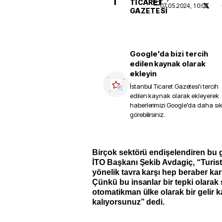
İ
TICARET
07.05.2024, 10:05
GAZETESI
Google'da bizi tercih
edilen kaynak olarak
ekleyin
İstanbul Ticaret Gazetesi
'i tercih
edilen kaynak olarak ekleyerek
haberlerimizi Google'da daha sı
görebilirsiniz.
Birçok sektörü endişelendiren bu 
İTO Başkanı Şekib Avdagiç, “Turist
yönelik tavra karşı hep beraber ka
Çünkü bu insanlar bir tepki olarak 
otomatikman ülke olarak bir geli
kalıyorsunuz” dedi.