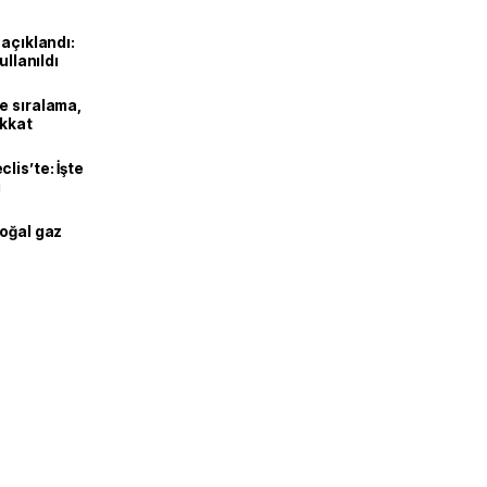
 açıklandı:
ullanıldı
e sıralama,
ikkat
lis’te: İşte
ı
doğal gaz