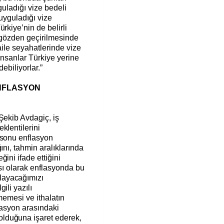
guladığı vize bedeli
 uyguladığı vize
rkiye’nin de belirli
n gözden geçirilmesinde
aile seyahatlerinde vize
insanlar Türkiye yerine
debiliyorlar.”
ENFLASYON
Şekib Avdagiç, iş
klentilerini
lsonu enflasyon
ını, tahmin aralıklarında
ini ifade ettiğini
ası olarak enflasyonda bu
layacağımızı
ili yazılı
memesi ve ithalatın
lasyon arasındaki
lduğuna işaret ederek,