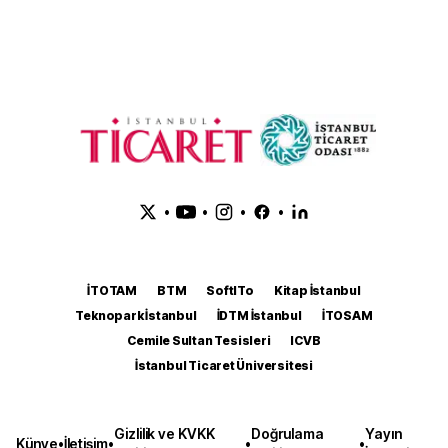
•
•
•
•
İTOTAM
BTM
SoftITo
Kitap İstanbul
Teknopark İstanbul
İDTM İstanbul
İTOSAM
Cemile Sultan Tesisleri
ICVB
İstanbul Ticaret Üniversitesi
Gizlilik ve KVKK
Doğrulama
Yayın
Künye
•
İletişim
•
•
•