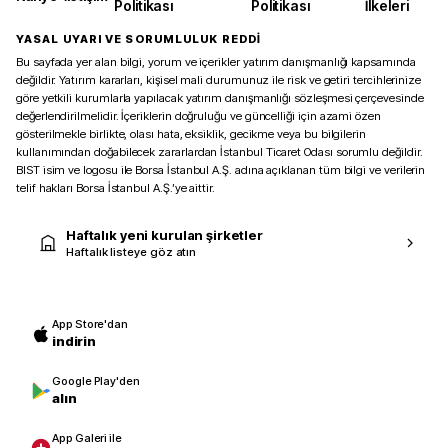
Politikası
Politikası
İlkeleri
YASAL UYARI VE SORUMLULUK REDDİ
Bu sayfada yer alan bilgi, yorum ve içerikler yatırım danışmanlığı kapsamında
değildir. Yatırım kararları, kişisel mali durumunuz ile risk ve getiri tercihlerinize
göre yetkili kurumlarla yapılacak yatırım danışmanlığı sözleşmesi çerçevesinde
değerlendirilmelidir. İçeriklerin doğruluğu ve güncelliği için azami özen
gösterilmekle birlikte, olası hata, eksiklik, gecikme veya bu bilgilerin
kullanımından doğabilecek zararlardan İstanbul Ticaret Odası sorumlu değildir.
BIST isim ve logosu ile Borsa İstanbul A.Ş. adına açıklanan tüm bilgi ve verilerin
telif hakları Borsa İstanbul A.Ş.’ye aittir.
Haftalık yeni kurulan şirketler
Haftalık listeye göz atın
App Store'dan
indirin
Google Play'den
alın
App Galeri ile