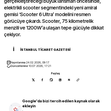
gerçekleştireceği büyük lansman öncesinde,
elektrikli scooter segmentindeki yeni amiral
gemisi ‘Scooter 6 Ultra’ modelini resmen
görücüye çıkardı. Scooter, 75 kilometrelik
menzili ve 1200W’a ulaşan tepe gücüyle dikkat
çekiyor.
İ
İSTANBUL TICARET GAZETESI
Yayınlanma
24.02.2026, 09:17
Güncellenme
10.07.2026, 17:21
Paylaş
N
Google'da bizi tercih edilen kaynak olarak
ekleyin