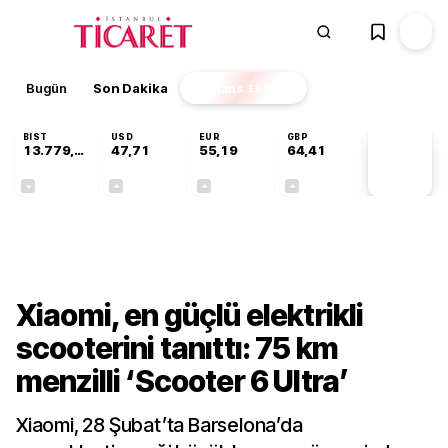
Bugün
Son Dakika
Finans
EKSTRA
BIST
USD
EUR
GBP
13.779,39
47,71
55,19
64,41
PİYASA
VERİLERİ
-0,14%
+0,18%
+0,32%
+0,38%
Teknoloji
Xiaomi, en güçlü elektrikli
scooterini tanıttı: 75 km
menzilli ‘Scooter 6 Ultra’
Xiaomi, 28 Şubat’ta Barselona’da