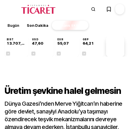
Bugün
Son Dakika
Finans
EKSTRA
BIST
USD
EUR
GBP
13.707,75
47,60
55,07
64,21
PİYASA
VERİLERİ
+0,03%
+0,06%
+0,11%
+0,18%
Gündem
Üretim şevkine halel gelmesin
Dünya Gazesi’nden Merve Yiğitcan’ın haberine
göre devlet, sanayiyi Anadolu’ya taşımayı
özendirecek teşvik mekanizmalarını devreye
almaya devam ederken, İstanbullu sanayiciler,