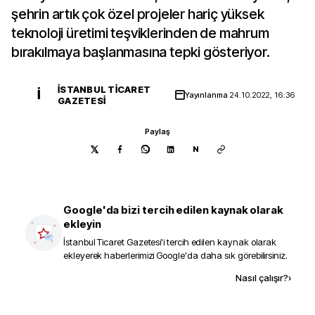
şehrin artık çok özel projeler hariç yüksek
teknoloji üretimi teşviklerinden de mahrum
bırakılmaya başlanmasına tepki gösteriyor.
İSTANBUL TICARET
İ
Yayınlanma
24.10.2022, 16:36
GAZETESI
Paylaş
N
Google'da bizi tercih edilen kaynak olarak
ekleyin
İstanbul Ticaret Gazetesi
'i tercih edilen kaynak olarak
ekleyerek haberlerimizi Google'da daha sık görebilirsiniz.
Kaynak ekle
Nasıl çalışır?
›