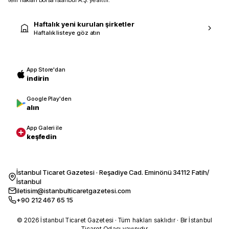
Haftalık yeni kurulan şirketler
Haftalık listeye göz atın
App Store'dan
indirin
Google Play'den
alın
App Galeri ile
keşfedin
İstanbul Ticaret Gazetesi · Reşadiye Cad. Eminönü 34112 Fatih/
İstanbul
iletisim@istanbulticaretgazetesi.com
+90 212 467 65 15
© 2026 İstanbul Ticaret Gazetesi · Tüm hakları saklıdır · Bir İstanbul
Ticaret Odası yayınıdır