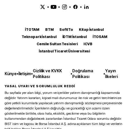
•
•
•
•
İTOTAM
BTM
SoftITo
Kitap İstanbul
Teknopark İstanbul
İDTM İstanbul
İTOSAM
Cemile Sultan Tesisleri
ICVB
İstanbul Ticaret Üniversitesi
Gizlilik ve KVKK
Doğrulama
Yayın
Künye
•
İletişim
•
•
•
Politikası
Politikası
İlkeleri
YASAL UYARI VE SORUMLULUK REDDİ
Bu sayfada yer alan bilgi, yorum ve içerikler yatırım danışmanlığı kapsamında
değildir. Yatırım kararları, kişisel mali durumunuz ile risk ve getiri tercihlerinize
göre yetkili kurumlarla yapılacak yatırım danışmanlığı sözleşmesi çerçevesinde
değerlendirilmelidir. İçeriklerin doğruluğu ve güncelliği için azami özen
gösterilmekle birlikte, olası hata, eksiklik, gecikme veya bu bilgilerin
kullanımından doğabilecek zararlardan İstanbul Ticaret Odası sorumlu değildir.
BIST isim ve logosu ile Borsa İstanbul A.Ş. adına açıklanan tüm bilgi ve verilerin
telif hakları Borsa İstanbul A.Ş.’ye aittir.