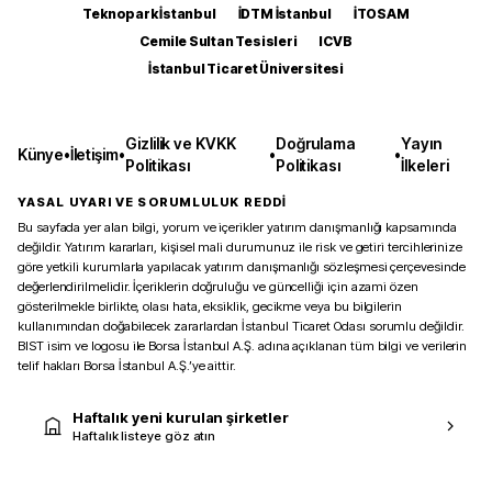
Teknopark İstanbul
İDTM İstanbul
İTOSAM
Cemile Sultan Tesisleri
ICVB
İstanbul Ticaret Üniversitesi
Gizlilik ve KVKK
Doğrulama
Yayın
Künye
•
İletişim
•
•
•
Politikası
Politikası
İlkeleri
YASAL UYARI VE SORUMLULUK REDDİ
Bu sayfada yer alan bilgi, yorum ve içerikler yatırım danışmanlığı kapsamında
değildir. Yatırım kararları, kişisel mali durumunuz ile risk ve getiri tercihlerinize
göre yetkili kurumlarla yapılacak yatırım danışmanlığı sözleşmesi çerçevesinde
değerlendirilmelidir. İçeriklerin doğruluğu ve güncelliği için azami özen
gösterilmekle birlikte, olası hata, eksiklik, gecikme veya bu bilgilerin
kullanımından doğabilecek zararlardan İstanbul Ticaret Odası sorumlu değildir.
BIST isim ve logosu ile Borsa İstanbul A.Ş. adına açıklanan tüm bilgi ve verilerin
telif hakları Borsa İstanbul A.Ş.’ye aittir.
Haftalık yeni kurulan şirketler
Haftalık listeye göz atın