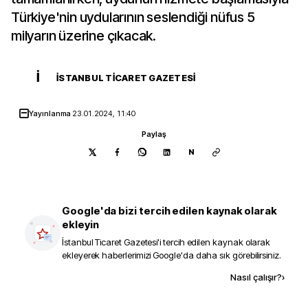
Türkiye'nin uydularının seslendiği nüfus 5
milyarın üzerine çıkacak.
İ
İSTANBUL TICARET GAZETESI
Yayınlanma
23.01.2024, 11:40
Paylaş
N
Google'da bizi tercih edilen kaynak olarak
ekleyin
İstanbul Ticaret Gazetesi
'i tercih edilen kaynak olarak
ekleyerek haberlerimizi Google'da daha sık görebilirsiniz.
Kaynak ekle
Nasıl çalışır?
›