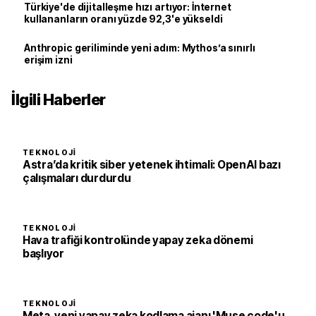
Türkiye'de dijitalleşme hızı artıyor: İnternet
kullananların oranı yüzde 92,3'e yükseldi
Anthropic geriliminde yeni adım: Mythos’a sınırlı
erişim izni
İlgili Haberler
TEKNOLOJI
Astra’da kritik siber yetenek ihtimali: OpenAI bazı
çalışmaları durdurdu
TEKNOLOJI
Hava trafiği kontrolünde yapay zeka dönemi
başlıyor
TEKNOLOJI
Meta, yeni yapay zeka kodlama ajanı 'Muse code'u