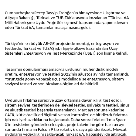
Cumhurbaşkanı Recep Tayyip Erdoğan'ın himayesinde Ulaştırma ve
Altyapı Bakanlığı, Türksat ve TÜBİTAK arasında imzalanan "Türksat 6A
Milli Haberleşme Uydu Proje Sözleşmesi" kapsamında yapımı devam
eden Türksat 6A, tamamlanma aşamasına geldi.
Türkiye'nin en büyük AR-GE projesinde montaj, entegrasyon ve
testlerde, Türksat ve TUSAŞ işbirliğiyle ülkeye kazandırılan Uzay
Sistemleri Entegrasyon ve Test Merkezi'nde (USET) son kısma gelindi.
Tasarımın doğrulanması amacıyla uydunun mühendislik modeli
üretim, entegrasyon ve testleri 2022'nin ağustos ayında tamamlandı.
Yörüngede görev yapacak uçuş modelinde ise entegrasyon, sistem
seviyesi testleri ve son hizalama ölçümleri de bitirildi.
Uydunun fırlatma süreci ve uzay ortamına dayanıklılığı test edildi,
sistem seviyesi testlerinden de işlevsel testler, ısıl vakum testleri, sinüs
ve akustik testleri başarıyla tamamlandı. Mart ayı sonuna kadar ise
CATR, kütle özellikleri ölçümü ve son kontrolleri de bitirilerek fırlatma
için nakliye hazırlıklarına başlanacak. Daha sonra fırlatıcı firma Space
X'in tesislerine gönderilecek uydu, proje takvimine göre haziran ayı
sonunda firmanın Falcon 9 tip roketiyle uzaya gönderilecek. Mevcut
uyduların yedekliliğini sağlayacak Türksat 6A, kapasiteyi de artıracak.