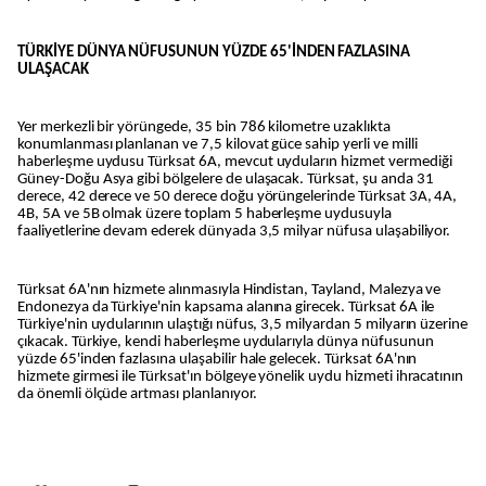
TÜRKİYE DÜNYA NÜFUSUNUN YÜZDE 65'İNDEN FAZLASINA
ULAŞACAK
Yer merkezli bir yörüngede, 35 bin 786 kilometre uzaklıkta
konumlanması planlanan ve 7,5 kilovat güce sahip yerli ve milli
haberleşme uydusu Türksat 6A, mevcut uyduların hizmet vermediği
Güney-Doğu Asya gibi bölgelere de ulaşacak. Türksat, şu anda 31
derece, 42 derece ve 50 derece doğu yörüngelerinde Türksat 3A, 4A,
4B, 5A ve 5B olmak üzere toplam 5 haberleşme uydusuyla
faaliyetlerine devam ederek dünyada 3,5 milyar nüfusa ulaşabiliyor.
Türksat 6A'nın hizmete alınmasıyla Hindistan, Tayland, Malezya ve
Endonezya da Türkiye'nin kapsama alanına girecek. Türksat 6A ile
Türkiye'nin uydularının ulaştığı nüfus, 3,5 milyardan 5 milyarın üzerine
çıkacak. Türkiye, kendi haberleşme uydularıyla dünya nüfusunun
yüzde 65'inden fazlasına ulaşabilir hale gelecek. Türksat 6A'nın
hizmete girmesi ile Türksat'ın bölgeye yönelik uydu hizmeti ihracatının
da önemli ölçüde artması planlanıyor.