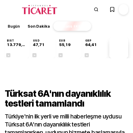
Bugün
Son Dakika
Finans
EKSTRA
BIST
USD
EUR
GBP
13.779,39
47,71
55,19
64,41
PİYASA
VERİLERİ
-0,14%
+0,18%
+0,32%
+0,38%
Teknoloji
Türksat 6A'nın dayanıklılık
testleri tamamlandı
Türkiye'nin ilk yerli ve milli haberleşme uydusu
Türksat 6A'nın dayanıklılık testleri
tamamlanırken, uydunun hizmete başlamasıyla