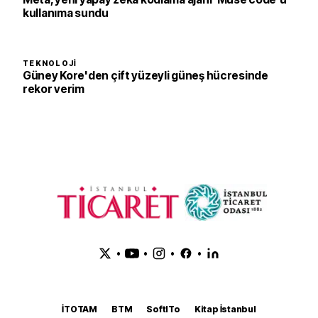
kullanıma sundu
TEKNOLOJI
Güney Kore'den çift yüzeyli güneş hücresinde
rekor verim
•
•
•
•
İTOTAM
BTM
SoftITo
Kitap İstanbul