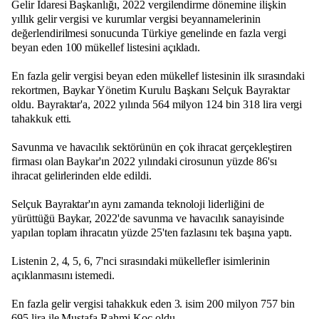
Gelir İdaresi Başkanlığı, 2022 vergilendirme dönemine ilişkin
yıllık gelir vergisi ve kurumlar vergisi beyannamelerinin
değerlendirilmesi sonucunda Türkiye genelinde en fazla vergi
beyan eden 100 mükellef listesini açıkladı.
En fazla gelir vergisi beyan eden mükellef listesinin ilk sırasındaki
rekortmen, Baykar Yönetim Kurulu Başkanı Selçuk Bayraktar
oldu. Bayraktar'a, 2022 yılında 564 milyon 124 bin 318 lira vergi
tahakkuk etti.
Savunma ve havacılık sektörünün en çok ihracat gerçekleştiren
firması olan Baykar'ın 2022 yılındaki cirosunun yüzde 86'sı
ihracat gelirlerinden elde edildi.
Selçuk Bayraktar'ın aynı zamanda teknoloji liderliğini de
yürüttüğü Baykar, 2022'de savunma ve havacılık sanayisinde
yapılan toplam ihracatın yüzde 25'ten fazlasını tek başına yaptı.
Listenin 2, 4, 5, 6, 7'nci sırasındaki mükellefler isimlerinin
açıklanmasını istemedi.
En fazla gelir vergisi tahakkuk eden 3. isim 200 milyon 757 bin
695 lira ile Mustafa Rahmi Koç oldu.