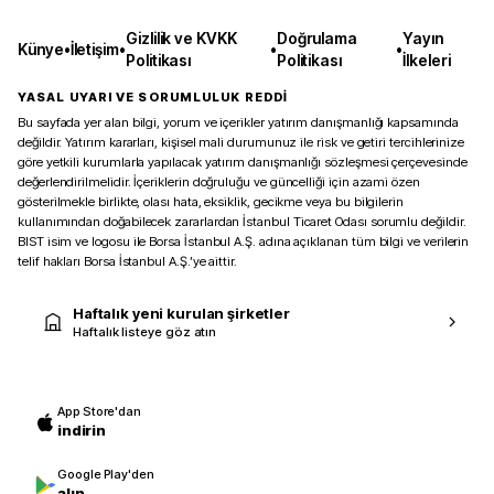
Gizlilik ve KVKK
Doğrulama
Yayın
Künye
•
İletişim
•
•
•
Politikası
Politikası
İlkeleri
YASAL UYARI VE SORUMLULUK REDDİ
Bu sayfada yer alan bilgi, yorum ve içerikler yatırım danışmanlığı kapsamında
değildir. Yatırım kararları, kişisel mali durumunuz ile risk ve getiri tercihlerinize
göre yetkili kurumlarla yapılacak yatırım danışmanlığı sözleşmesi çerçevesinde
değerlendirilmelidir. İçeriklerin doğruluğu ve güncelliği için azami özen
gösterilmekle birlikte, olası hata, eksiklik, gecikme veya bu bilgilerin
kullanımından doğabilecek zararlardan İstanbul Ticaret Odası sorumlu değildir.
BIST isim ve logosu ile Borsa İstanbul A.Ş. adına açıklanan tüm bilgi ve verilerin
telif hakları Borsa İstanbul A.Ş.’ye aittir.
Haftalık yeni kurulan şirketler
Haftalık listeye göz atın
App Store'dan
indirin
Google Play'den
alın