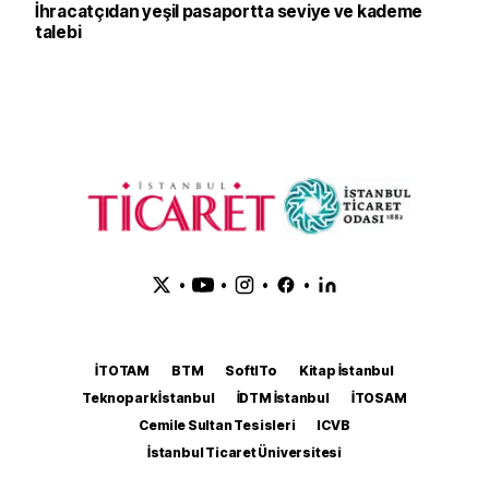
İhracatçıdan yeşil pasaportta seviye ve kademe
talebi
•
•
•
•
İTOTAM
BTM
SoftITo
Kitap İstanbul
Teknopark İstanbul
İDTM İstanbul
İTOSAM
Cemile Sultan Tesisleri
ICVB
İstanbul Ticaret Üniversitesi