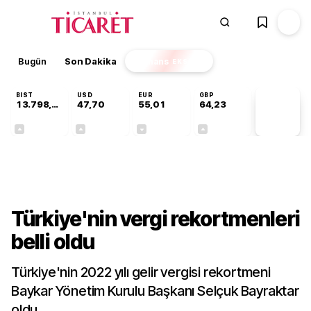
Bugün
Son Dakika
Finans
EKSTRA
BIST
USD
EUR
GBP
13.798,82
47,70
55,01
64,23
PİYASA
VERİLERİ
+0,70%
+0,17%
-0,01%
+0,09%
Gündem
Türkiye'nin vergi rekortmenleri
belli oldu
Türkiye'nin 2022 yılı gelir vergisi rekortmeni
Baykar Yönetim Kurulu Başkanı Selçuk Bayraktar
oldu.