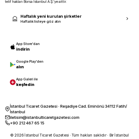
telif hakları Borsa İstanbul A.Ş.’ye aittir.
Haftalık yeni kurulan şirketler
Haftalık listeye göz atın
App Store'dan
indirin
Google Play'den
alın
App Galeri ile
keşfedin
İstanbul Ticaret Gazetesi · Reşadiye Cad. Eminönü 34112 Fatih/
İstanbul
iletisim@istanbulticaretgazetesi.com
+90 212 467 65 15
© 2026 İstanbul Ticaret Gazetesi · Tüm hakları saklıdır · Bir İstanbul