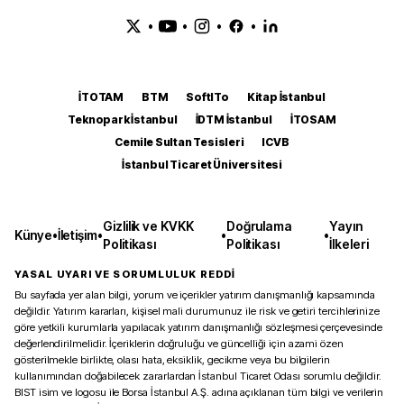
•
•
•
•
İTOTAM
BTM
SoftITo
Kitap İstanbul
Teknopark İstanbul
İDTM İstanbul
İTOSAM
Cemile Sultan Tesisleri
ICVB
İstanbul Ticaret Üniversitesi
Gizlilik ve KVKK
Doğrulama
Yayın
Künye
•
İletişim
•
•
•
Politikası
Politikası
İlkeleri
YASAL UYARI VE SORUMLULUK REDDİ
Bu sayfada yer alan bilgi, yorum ve içerikler yatırım danışmanlığı kapsamında
değildir. Yatırım kararları, kişisel mali durumunuz ile risk ve getiri tercihlerinize
göre yetkili kurumlarla yapılacak yatırım danışmanlığı sözleşmesi çerçevesinde
değerlendirilmelidir. İçeriklerin doğruluğu ve güncelliği için azami özen
gösterilmekle birlikte, olası hata, eksiklik, gecikme veya bu bilgilerin
kullanımından doğabilecek zararlardan İstanbul Ticaret Odası sorumlu değildir.
BIST isim ve logosu ile Borsa İstanbul A.Ş. adına açıklanan tüm bilgi ve verilerin