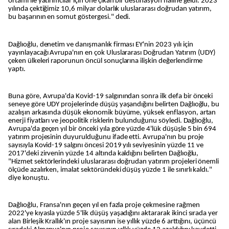
ortamı ile yatırımcılar için öne çıkan bir destinasyon haline geldi. 2023
yılında çektiğimiz 10,6 milyar dolarlık uluslararası doğrudan yatırım,
bu başarının en somut göstergesi." dedi.
Dağlıoğlu, denetim ve danışmanlık firması EY'nin 2023 yılı için
yayınlayacağı Avrupa'nın en çok Uluslararası Doğrudan Yatırım (UDY)
çeken ülkeleri raporunun öncül sonuçlarına ilişkin değerlendirme
yaptı.
Buna göre, Avrupa'da Kovid-19 salgınından sonra ilk defa bir önceki
seneye göre UDY projelerinde düşüş yaşandığını belirten Dağlıoğlu, bu
azalışın arkasında düşük ekonomik büyüme, yüksek enflasyon, artan
enerji fiyatları ve jeopolitik risklerin bulunduğunu söyledi. Dağlıoğlu,
Avrupa'da geçen yıl bir önceki yıla göre yüzde 4'lük düşüşle 5 bin 694
yatırım projesinin duyurulduğunu ifade etti. Avrupa'nın bu proje
sayısıyla Kovid-19 salgını öncesi 2019 yılı seviyesinin yüzde 11 ve
2017'deki zirvenin yüzde 14 altında kaldığını belirten Dağlıoğlu,
"Hizmet sektörlerindeki uluslararası doğrudan yatırım projeleri önemli
ölçüde azalırken, imalat sektöründeki düşüş yüzde 1 ile sınırlı kaldı."
diye konuştu.
Dağlıoğlu, Fransa'nın geçen yıl en fazla proje çekmesine rağmen
2022'ye kıyasla yüzde 5'lik düşüş yaşadığını aktararak ikinci sırada yer
alan Birleşik Krallık'ın proje sayısının ise yıllık yüzde 6 arttığını, üçüncü