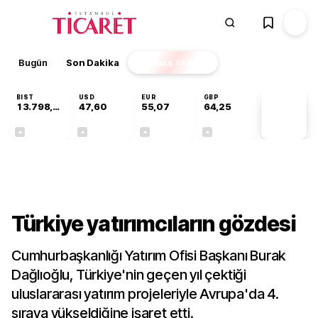
Bugün
Son Dakika
Finans
EKSTRA
BIST
USD
EUR
GBP
13.798,96
47,60
55,07
64,25
PİYASA
VERİLERİ
+0,70%
+0,06%
+0,12%
+0,23%
Gündem
Türkiye yatırımcıların gözdesi
Cumhurbaşkanlığı Yatırım Ofisi Başkanı Burak
Dağlıoğlu, Türkiye'nin geçen yıl çektiği
uluslararası yatırım projeleriyle Avrupa'da 4.
sıraya yükseldiğine işaret etti.