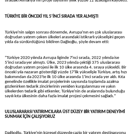
sıradaki Almanya'nın proje sayısının yıllık yüzde 12 azaldığını kaydetti.
TÜRKİYE BİR ÖNCEKİ YIL 5'İNCİ SIRADA YER ALMIŞTI
Türkiye'nin salgın sonrası dönemde, Avrupa'nın en çok uluslararası
doğrudan yatırım çeken ülkeleri arasındaki istikrarlı yükselişini geçen
yılda da sürdürdüğünü bildiren Dağlıoğlu, şöyle devam etti:
"Türkiye 2020 yılında Avrupa liginde 7'nci sırada, 2022 yılında ise
5'inci sırada yer almıştı. Ülke, 2023 yılında çektiği 375 uluslararası
doğrudan yatırım projesi ile ilk 10 ülke arasında 4. sıraya yükseldi. Bir
önceki yıla nazaran gösterdiği yüzde 17'lik yükselişle Türkiye, artış hızı
bakımından da 2023'te ilk 10 ülke arasında 1'inci sırada yer aldı. Kıta
genelinde özellikle imalat projelerinin sayısında toplamda azalma
gözlenirken tedarik zincirlerinin yeniden kurgulanması ve yakın
ülkelerden tedarik gibi etkenler, Türkiye'nin de aralarında bulunduğu
sayılı kıta ülkesinin daha fazla imalat projesi çekmesini sağladı."
ULUSLARARASI YATIRIMCILARA ÜST DÜZEY BİR YATIRIM DENEYİMİ
SUNMAK İÇİN ÇALIŞIYORUZ
Dağlıoğlu, Türkiye'nin küresel düzeyde cazip bir yatırım destinasyonu