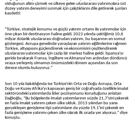
olduğunun altını çizmek ve ülkeye gelen uluslararası yatırımcılara üst
düzey yatırım deneyimi sunmak için çalıştıklarını dile getirerek şunları
kaydetti:
"Türkiye, stratejik konumu ve güçlü yatırım ortamı ile yatırımcılar için
öne çıkan bir destinasyon haline geldi. 2023 yılında çektiğimiz 10,6
milyar dolarlık uluslararası doğrudan yatırım, bu başarının en somut
göstergesi. Avrupa genelinde yavaşlayan yatırım eğilimlerine rağmen
Türkiye, altyapısını güçlendirerek ve ekonomisini çeşitlendirerek
uluslararası yatırımcılar için cazip bir merkez haline geldi. İspanya'yı
geride bırakarak Fransa, İngiltere ve Almanya'nın ardından dördüncü
sıraya yerleşmiş olmamızı önümüzdeki dönem açısından da son
derece olumlu buluyoruz."
Son 10 yıla bakıldığında ise Türkiye'nin Orta ve Doğu Avrupa, Orta
Doğu ve Kuzey Afrika'yı kapsayan geniş bir coğrafyada özellikle imalat
sektöründeki yatırımlarda lider pozisyonunu koruduğunu anlatan
Dağlıoğlu, "Bu bölgelerde imalat yatırımlarının yüzde 21,7'sini çekerek
en fazla imalat yatırımı çeken ülke olduk. 2013 yılından bu yana
gerçekleşen genişleme tipi yatırımların da yüzde 19,1'ini çekerek en
fazla genişleme yatırımı çeken ülke olarak ilk sırada yer alıyoruz." diye
konuştu.