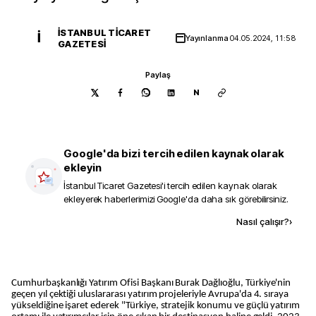
İSTANBUL TICARET
İ
Yayınlanma
04.05.2024, 11:58
GAZETESI
Paylaş
N
Google'da bizi tercih edilen kaynak olarak
ekleyin
İstanbul Ticaret Gazetesi
'i tercih edilen kaynak olarak
ekleyerek haberlerimizi Google'da daha sık görebilirsiniz.
Kaynak ekle
Nasıl çalışır?
›
Cumhurbaşkanlığı Yatırım Ofisi Başkanı Burak Dağlıoğlu, Türkiye'nin
geçen yıl çektiği uluslararası yatırım projeleriyle Avrupa'da 4. sıraya
yükseldiğine işaret ederek "Türkiye, stratejik konumu ve güçlü yatırım